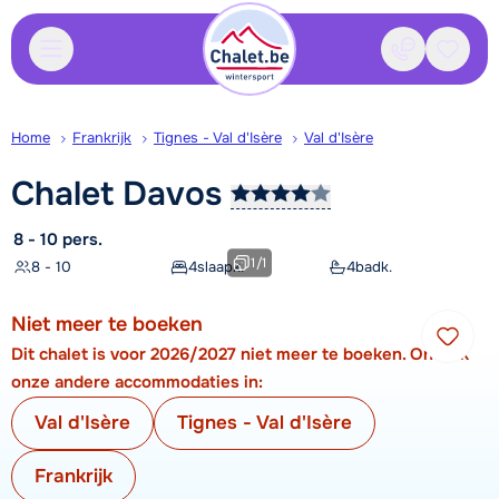
Contact
Bewaa
Home
Frankrijk
Tignes - Val d'Isère
Val d'Isère
Chalet
Davos
8 - 10 pers.
1
/
1
8 - 10
4
slaapk.
4
badk.
Niet meer te boeken
Dit chalet is voor 2026/2027 niet meer te boeken. Ontdek
onze andere accommodaties in:
Val d'Isère
Tignes - Val d'Isère
Frankrijk