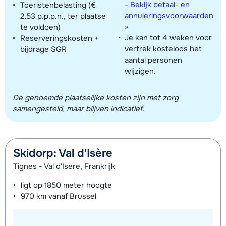
-
Bekijk betaal- en
Toeristenbelasting (€
exacte locatie kan enigszins afwijken.
annuleringsvoorwaarden
2,53 p.p.p.n., ter plaatse
»
te voldoen)
Je kan tot 4 weken voor
Reserveringskosten +
vertrek kosteloos het
bijdrage SGR
aantal personen
wijzigen.
De genoemde plaatselijke kosten zijn met zorg
samengesteld, maar blijven indicatief.
Skidorp: Val d'Isère
Tignes - Val d'Isère, Frankrijk
ligt op
1850 meter
hoogte
970 km
vanaf Brussel