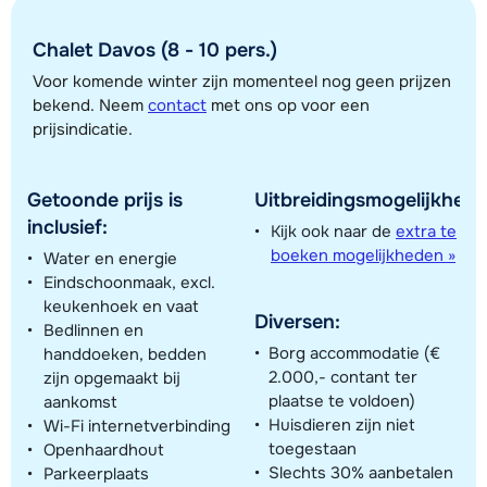
Bekijk kaart
Chalet Davos (8 - 10 pers.)
Voor komende winter zijn momenteel nog geen prijzen
bekend. Neem
contact
met ons op voor een
prijsindicatie.
Getoonde prijs is
Uitbreidingsmogelijkhede
inclusief:
Kijk ook naar de
extra te
boeken mogelijkheden »
Water en energie
Eindschoonmaak, excl.
keukenhoek en vaat
Diversen:
Bedlinnen en
Borg accommodatie (€
handdoeken, bedden
2.000,- contant ter
zijn opgemaakt bij
plaatse te voldoen)
aankomst
Huisdieren zijn niet
Wi-Fi internetverbinding
Toon alle accommodaties in dit gebied
toegestaan
Openhaardhout
Slechts 30% aanbetalen
Parkeerplaats
Deze kaart geeft een indicatie van de ligging van onze accommodaties. De