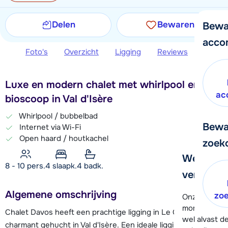
Delen
Bewaren
Bewa
acco
Foto's
Overzicht
Ligging
Reviews
Extra 
Luxe en modern chalet met whirlpool en
ac
bioscoop in Val d'Isère
Whirlpool / bubbelbad
Bewa
Internet via Wi-Fi
Open haard / houtkachel
zoek
We helpe
8 - 10 pers.
4
slaapk.
4 badk.
verder!
Algemene omschrijving
zo
Onze klanten
moment hela
Chalet Davos heeft een prachtige ligging in Le Crêt, een
wel alvast d
charmant gehucht in Val d'Isère. Een ideale ligging want Le