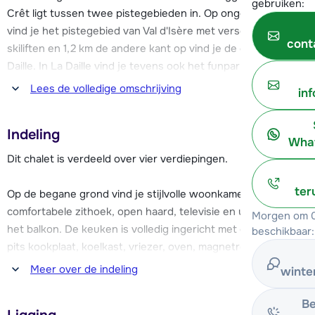
gebruiken:
Crêt ligt tussen twee pistegebieden in. Op ongeveer 1,3 km
vind je het pistegebied van Val d'Isère met verschillende
cont
skiliften en 1,2 km de andere kant op vind je de gondellift La
Daille. In La Daille vind je tevens ook het funpark voor
snowboarders! Kortom, genoeg mogelijkheden om het
Lees de volledige omschrijving
in
skigebied Tignes - Val d'Isère te ontdekken.
Indeling
Het centrum van Val d'Isère vind je op ongeveer 1,3 km en
What
biedt een divers aanbod aan winkels en gezellige
Dit chalet is verdeeld over vier verdiepingen.
restaurants. Ook zijn er verschillende bars en cafés voor
een sfeervolle après-ski waar je tot in de late uurtjes
ter
Op de begane grond vind je stijlvolle woonkamer met
terecht kan.
comfortabele zithoek, open haard, televisie en uitgang naar
Morgen om 0
het balkon. De keuken is volledig ingericht met o.a. een 4-
beschikbaar:
Het chalet is met veel hout gebouwd en ingericht wat voor
pits kookplaat, koelkast, vriezer, oven, magnetron,
een echt winter gevoel zorgt. Warm na een lange dag op
Nespresso koffiezetapparaat, koffiepercolator,
Meer over de indeling
winte
rondom de open haard, kijk een filmpje in de bioscoop zaal of
broodrooster, waterkoker en vaatwasser. Verder vind je op
ontspan in de whirlpool. Verder beschikt het chalet over een
de begane grond de entree met skiberging en
Be
garage voor twee auto's.