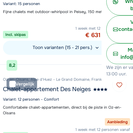
Wh
Variant: 15 personen
b
Fijne chalets met outdoor-whirlpool in Peisey, 150 meter van de piste
Aanbieding
V
1 week met 12 personen vanaf
conta
€ 631
Incl. skipas
per persoon
Toon varianten (15 - 21 pers.)
Ma
info
Bekijk accommodatie
8,2
We zijn er v
13:00 uur.
Oz-en-Oisans, Alpe d'Huez - Le Grand Domaine, Frankrijk
Vergelijk
Chalet-appartement Des Neiges
Variant: 12 personen - Comfort
Comfortabele chalet-appartementen, direct bij de piste in Oz-en-
Oisans
Aanbieding
1 week met 12 personen vanaf