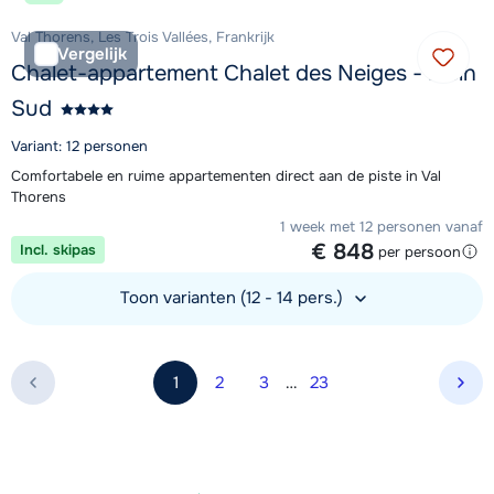
Val Thorens, Les Trois Vallées, Frankrijk
Vergelijk
Chalet-appartement Chalet des Neiges - Plein
Sud
Variant: 12 personen
Comfortabele en ruime appartementen direct aan de piste in Val
Thorens
1 week met 12 personen vanaf
€ 848
Incl. skipas
per persoon
Toon varianten (12 - 14 pers.)
Bekijk accommodatie
1
2
3
…
23
Vol