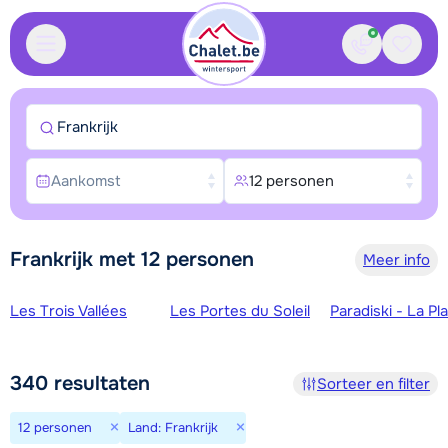
Contact
Bewaa
Frankrijk
Aankomst
12 personen
Frankrijk met 12 personen
Meer info
Skigebieden
Les Trois Vallées
Les Portes du Soleil
Paradiski - La Pl
340
resultaten
Sorteer en filter
×
×
12 personen
Land: Frankrijk