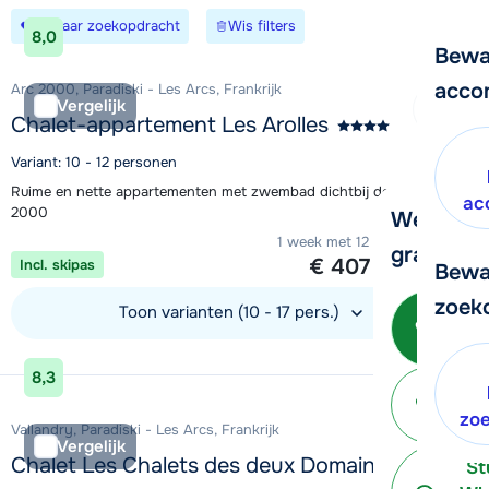
Bewaar zoekopdracht
Wis filters
8,0
Bewa
acco
Arc 2000, Paradiski - Les Arcs, Frankrijk
Vergelijk
Chalet-appartement Les Arolles
Variant: 10 - 12 personen
Ruime en nette appartementen met zwembad dichtbij de piste in Arc
ac
2000
We helpe
1 week met 12 personen vanaf
graag ver
€ 407
Incl. skipas
per persoon
Bewa
zoek
Toon varianten (10 - 17 pers.)
Bel 
3
Bekijk accommodatie
8,3
P
terug
zo
Vallandry, Paradiski - Les Arcs, Frankrijk
Vergelijk
Chalet Les Chalets des deux Domaines
St