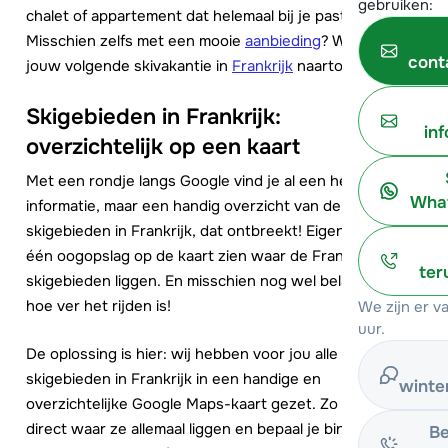
gebruiken:
chalet of appartement dat helemaal bij je past.
Misschien zelfs met een mooie
aanbieding
? Waar gaat
cont
jouw volgende skivakantie in
Frankrijk
naartoe?
Skigebieden in Frankrijk:
in
overzichtelijk op een kaart
Met een rondje langs Google vind je al een heleboel
What
informatie, maar een handig overzicht van de
skigebieden in Frankrijk, dat ontbreekt! Eigenlijk wil je in
één oogopslag op de kaart zien waar de Franse
ter
skigebieden liggen. En misschien nog wel belangrijker:
hoe ver het rijden is!
We zijn er 
uur.
De oplossing is hier: wij hebben voor jou alle
skigebieden in Frankrijk in een handige en
winte
overzichtelijke Google Maps-kaart gezet. Zo zie je
direct waar ze allemaal liggen en bepaal je binnen no-
Be