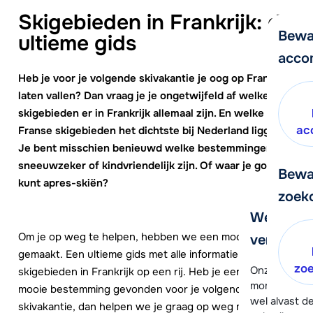
Skigebieden in Frankrijk: de
Bewa
ultieme gids
acco
Heb je voor je volgende skivakantie je oog op Frankrijk
laten vallen? Dan vraag je je ongetwijfeld af welke
skigebieden er in Frankrijk allemaal zijn. En welke
ac
Franse skigebieden het dichtste bij Nederland liggen.
Je bent misschien benieuwd welke bestemmingen
sneeuwzeker of kindvriendelijk zijn. Of waar je goed
Bewa
kunt apres-skiën?
zoek
We helpe
Om je op weg te helpen, hebben we een mooi overzicht
verder!
gemaakt. Een ultieme gids met alle informatie van de
zo
Onze klanten
skigebieden in Frankrijk op een rij. Heb je eenmaal een
moment hela
mooie bestemming gevonden voor je volgende
wel alvast d
skivakantie, dan helpen we je graag op weg met een fijn