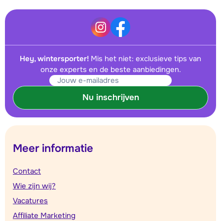
Hey, wintersporter!
Mis het niet: exclusieve tips van
onze experts en de beste aanbiedingen.
Nu inschrijven
Meer informatie
Contact
Wie zijn wij?
Vacatures
Affiliate Marketing