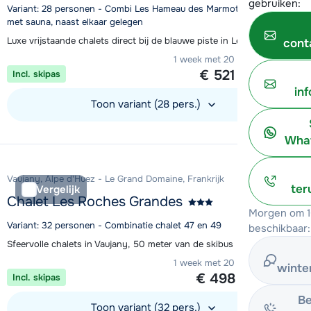
gebruiken:
Variant: 28 personen - Combi Les Hameau des Marmottes 14p + 14p
met sauna, naast elkaar gelegen
Luxe vrijstaande chalets direct bij de blauwe piste in Les Menuires
cont
1 week met 20 personen vanaf
€ 521
Incl. skipas
per persoon
in
Toon variant (28 pers.)
Bekijk accommodatie
What
Vaujany, Alpe d'Huez - Le Grand Domaine, Frankrijk
ter
Vergelijk
Chalet Les Roches Grandes
Morgen om 1
Variant: 32 personen - Combinatie chalet 47 en 49
beschikbaar:
Sfeervolle chalets in Vaujany, 50 meter van de skibus
1 week met 20 personen vanaf
winte
€ 498
Incl. skipas
per persoon
Be
Toon variant (32 pers.)