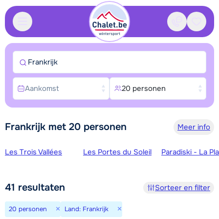
Contact
Bewaa
Frankrijk
Aankomst
20 personen
Frankrijk met 20 personen
Meer info
Skigebieden
Les Trois Vallées
Les Portes du Soleil
Paradiski - La Pl
41
resultaten
Sorteer en filter
×
×
20 personen
Land: Frankrijk