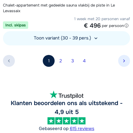
Chalet-appartement met gedeelde sauna vlakbij de piste in Le
Levassaix
1 week met 20 personen vanaf
€ 496
Incl. skipas
per persoon
Toon variant (30 - 39 pers.)
Bekijk accommodatie
1
2
3
4
Vol
Klanten beoordelen ons als uitstekend -
4,9 uit 5
Gebaseerd op
615 reviews