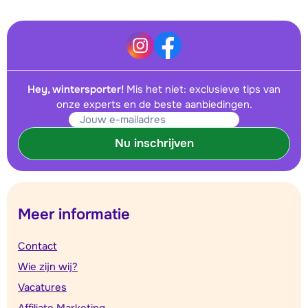
Hey, wintersporter!
Mis het niet: exclusieve tips van
onze experts en de beste aanbiedingen.
Nu inschrijven
Meer informatie
Contact
Wie zijn wij?
Vacatures
Affiliate Marketing