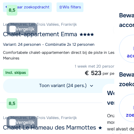
Bewaar zoekopdracht
Wis filters
8,5
Bewa
acco
Les Menuires, Les Trois Vallées, Frankrijk
Vergelijk
Chalet-appartement Emma
Variant: 24 personen - Combinatie 2x 12 personen
Comfortabele chalet-appartementen direct bij de piste in Les
ac
Menuires
1 week met 20 personen vanaf
€ 523
Incl. skipas
per persoon
Bewa
zoek
Toon variant (24 pers.)
We helpe
Bekijk accommodatie
verder!
8,5
zo
Onze klanten
Les Menuires, Les Trois Vallées, Frankrijk
moment hela
Vergelijk
Chalet Le Hameau des Marmottes
wel alvast d