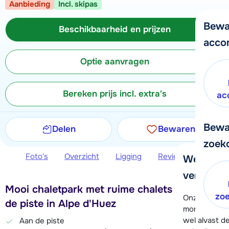
Aanbieding
Incl. skipas
Bewa
Beschikbaarheid en prijzen
acco
Optie aanvragen
Bereken prijs incl. extra's
ac
Bewa
Delen
Bewaren
zoek
Foto's
Overzicht
Ligging
Reviews
Beschi
We helpe
verder!
Mooi chaletpark met ruime chalets direct aan
zo
Onze klanten
de piste in Alpe d'Huez
moment hela
wel alvast d
Aan de piste