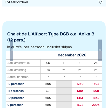
Totaaloordeel
7,5
Chalet de L'Altiport Type DGB o.a. Anika B
(12 pers.)
in euro's, per persoon, inclusief skipas
december 2026
Aankomstdatum
05
12
19
26
Toon alle accommodaties in dit gebied
Aankomstdag
za
za
za
za
Deze kaart geeft een indicatie van de ligging van onze accommodaties. De
Aantal nachten
7
7
7
7
exacte locatie kan enigszins afwijken.
12 personen
596
1240
1598
11 personen
621
1319
1709
10 personen
650
1413
1842
9 personen
686
1528
2004