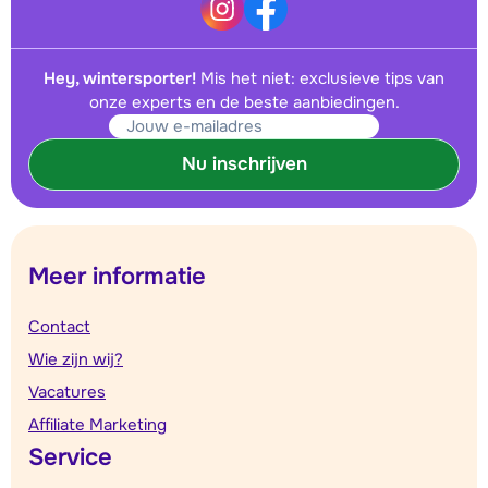
Hey, wintersporter!
Mis het niet: exclusieve tips van
onze experts en de beste aanbiedingen.
Nu inschrijven
Meer informatie
Contact
Wie zijn wij?
Vacatures
Affiliate Marketing
Service