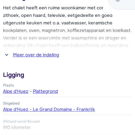
Het chalet heeft een ruime woonkamer met comfortabele
De chalets de l'Altiport liggen iets boven het dorp, de
zithoek, open haard, televisie, eetgedeelte en goed
groene piste die naar het dorp toegaat (Altiport), loopt door
uitgeruste keuken met o.a. vaatwasser, keramische
het parkje heen en is ook goed te doen voor de beginners.
kookplaten, oven, magnetron, koffiezetapparaat en koelkast.
Zo zijn de liften en de skischool ook voor hen gemakkelijk en
Verder is er een wasruimte met wasmachine en droger en
snel bereikbaar! De gratis skibus stopt aan het begin van het
skiberging. Elk chalet heeft een balkon/terras en meerdere
park.
parkeerplaatsen direct bij het chalet.
Meer over de indeling
Zes slaapkamers met ieder een 2-persoonsbed of twee 1-
Ligging
persoonsbedden. Zes badkamers met een bad of douche.
Zes toiletten.
Plaats
Alpe d'Huez
-
Plattegrond
Doordat dit type chalets particulier bezit is, kunnen er kleine
Skigebied
afwijkingen in de omschrijving voorkomen.
Alpe d'Huez - Le Grand Domaine - Frankrijk
Afstand vanaf Brussel
910 kilometer