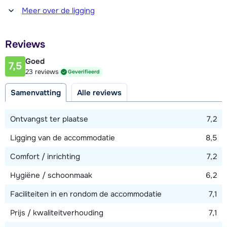
Afstand tot winkel(s)
Meer over de ligging
500 meter
Afstand tot restaurant of bar
Reviews
500 - 700 meter
Goed
7,5
Afstand tot piste
23 reviews
Geverifieerd
25 - 50 meter
Samenvatting
Alle reviews
Afstand tot skilift
400 meter
Ontvangst ter plaatse
7,2
Afstand tot skibushalte
Ligging van de accommodatie
8,5
50 meter
Comfort / inrichting
7,2
Hygiëne / schoonmaak
6,2
Bekijk kaart
Faciliteiten in en rondom de accommodatie
7,1
Prijs / kwaliteitverhouding
7,1