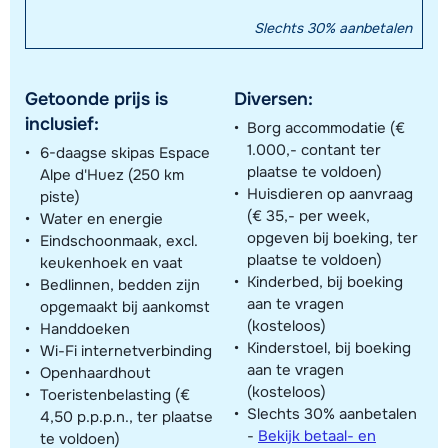
Slechts 30% aanbetalen
Getoonde prijs is
Diversen:
inclusief:
Borg accommodatie (€
1.000,- contant ter
6-daagse skipas Espace
plaatse te voldoen)
Alpe d'Huez (250 km
Huisdieren op aanvraag
piste)
(€ 35,- per week,
Water en energie
opgeven bij boeking, ter
Eindschoonmaak, excl.
plaatse te voldoen)
keukenhoek en vaat
Kinderbed, bij boeking
Bedlinnen, bedden zijn
aan te vragen
opgemaakt bij aankomst
(kosteloos)
Handdoeken
Kinderstoel, bij boeking
Wi-Fi internetverbinding
aan te vragen
Openhaardhout
(kosteloos)
Toeristenbelasting (€
Slechts 30% aanbetalen
4,50 p.p.p.n., ter plaatse
-
Bekijk betaal- en
te voldoen)