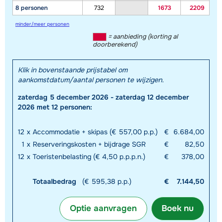
8 personen
732
1673
2209
minder/meer personen
= aanbieding (korting al
doorberekend)
Klik in bovenstaande prijstabel om
aankomstdatum/aantal personen te wijzigen.
zaterdag 5 december 2026 - zaterdag 12 december
2026 met 12 personen:
12
x
Accommodatie + skipas (€ 557,00 p.p.)
€
6.684,00
1
x
Reserveringskosten + bijdrage SGR
€
82,50
12
x
Toeristenbelasting (€ 4,50 p.p.p.n.)
€
378,00
Totaalbedrag
(€ 595,38 p.p.)
€
7.144,50
Optie aanvragen
Boek nu