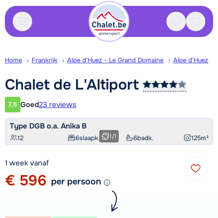
Contact
Bewaa
Home
Frankrijk
Alpe d'Huez - Le Grand Domaine
Alpe d'Huez
Chalet de
L'Altiport
Goed
23 reviews
7,5
Klantwaardering
Type DGB o.a. Anika B
1
/
1
12
6
slaapk.
6
badk.
125
m²
1 week vanaf
€ 596
per persoon