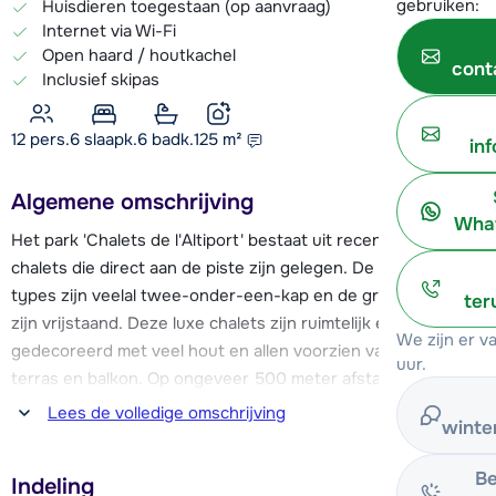
gebruiken:
Huisdieren toegestaan (op aanvraag)
Internet via Wi-Fi
Open haard / houtkachel
cont
Inclusief skipas
12 pers.
6
slaapk.
6 badk.
125
m²
in
Algemene omschrijving
What
Het park 'Chalets de l'Altiport' bestaat uit recent gebouwde
chalets die direct aan de piste zijn gelegen. De kleinere
types zijn veelal twee-onder-een-kap en de grotere types
ter
zijn vrijstaand. Deze luxe chalets zijn ruimtelijk en mooi
We zijn er 
gedecoreerd met veel hout en allen voorzien van eigen
uur.
terras en balkon. Op ongeveer 500 meter afstand van het
Bergers winkelcentrum, via de piste is dit nog iets korter. In
Lees de volledige omschrijving
winte
dit winkelcentrum zijn onder andere diverse restaurants,
een supermarkt, barretjes met terras, skiverhuur en de
Be
Indeling
skischool (ESF) te vinden.