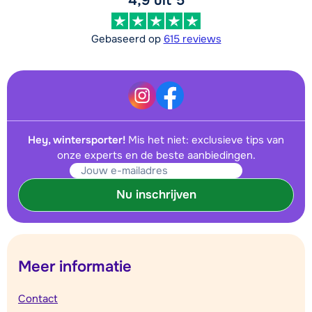
4,9 uit 5
Gebaseerd op
615 reviews
Hey, wintersporter!
Mis het niet: exclusieve tips van
onze experts en de beste aanbiedingen.
Nu inschrijven
Meer informatie
Contact