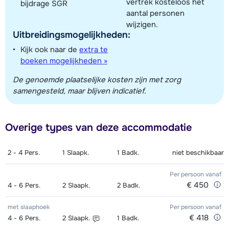
vertrek kosteloos het
bijdrage SGR
aantal personen
wijzigen.
Uitbreidingsmogelijkheden:
Kijk ook naar de
extra te
boeken mogelijkheden »
De genoemde plaatselijke kosten zijn met zorg
samengesteld, maar blijven indicatief.
Overige types van deze accommodatie
2 - 4
Pers.
1
Slaapk.
1
Badk.
niet beschikbaar
Per persoon
vanaf
€ 450
4 - 6
Pers.
2
Slaapk.
2
Badk.
met slaaphoek
Per persoon
vanaf
€ 418
4 - 6
Pers.
2
Slaapk.
1
Badk.