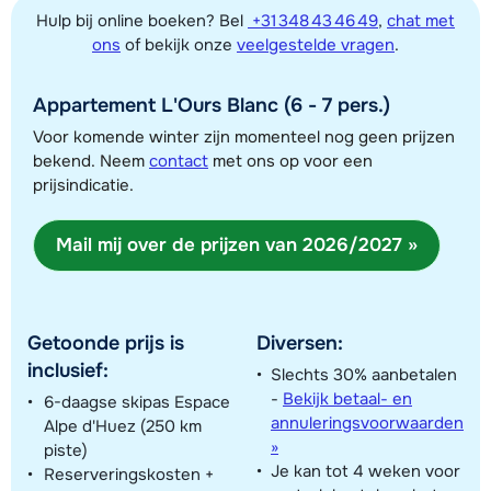
Hulp bij online boeken? Bel
+31 348 43 46 49
,
chat met
ons
of bekijk onze
veelgestelde vragen
.
Toon alle accommodaties in dit gebied
Deze kaart geeft een indicatie van de ligging van onze accommodaties. De
Appartement L'Ours Blanc (6 - 7 pers.)
exacte locatie kan enigszins afwijken.
Voor komende winter zijn momenteel nog geen prijzen
bekend. Neem
contact
met ons op voor een
prijsindicatie.
Mail mij over de prijzen van 2026/2027 »
Getoonde prijs is
Diversen:
inclusief:
Slechts 30% aanbetalen
-
Bekijk betaal- en
6-daagse skipas Espace
annuleringsvoorwaarden
Alpe d'Huez (250 km
»
piste)
Je kan tot 4 weken voor
Reserveringskosten +