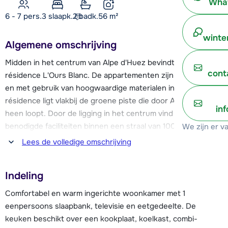
What
6 - 7 pers.
3
slaapk.
2 badk.
56
m²
winte
Algemene omschrijving
Midden in het centrum van Alpe d'Huez bevindt zich
cont
résidence L'Ours Blanc. De appartementen zijn comfortabel
en met gebruik van hoogwaardige materialen ingericht. Deze
résidence ligt vlakbij de groene piste die door Alpe d'Huez
in
heen loopt. Door de ligging in het centrum vind je alle
benodigde faciliteiten binnen een straal van 100 meter;
We zijn er v
winkels, restaurants, bars etc. Ook de schaatsbaan van Alpe
Lees de volledige omschrijving
d'Huez bevindt zich op geringe afstand.
Indeling
De skilessen beginnen wat hoger in het dorp, je kunt hier
met de gratis skibus naar toe of je kunt een stukje naar
Comfortabel en warm ingerichte woonkamer met 1
beneden skiën (groene piste, ook geschikt voor beginners)
eenpersoons slaapbank, televisie en eetgedeelte. De
en dan met de Telecentre skilift naar de startplaats van de
keuken beschikt over een kookplaat, koelkast, combi-
lessen toe.