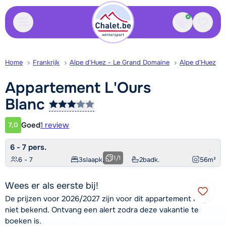
Contact
Bewaa
Home
Frankrijk
Alpe d'Huez - Le Grand Domaine
Alpe d'Huez
Appartement L'Ours
Blanc
Goed
1 review
7,0
Klantwaardering
6 - 7 pers.
1
/
1
6 - 7
3
slaapk.
2
badk.
56
m²
Wees er als eerste bij!
De prijzen voor 2026/2027 zijn voor dit appartement nog
niet bekend. Ontvang een alert zodra deze vakantie te
boeken is.