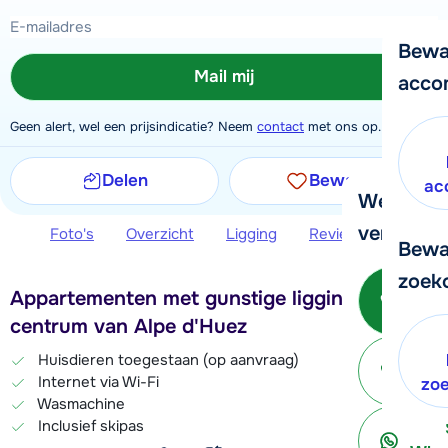
Bewa
Mail mij
acco
Geen alert, wel een prijsindicatie? Neem
contact
met ons op.
Delen
Bewaren
ac
We helpe
verder!
Foto's
Overzicht
Ligging
Reviews
Extra 
Bewa
zoek
Be
Appartementen met gunstige ligging in
centrum van Alpe d'Huez
Huisdieren toegestaan (op aanvraag)
Internet via Wi-Fi
ter
zo
Wasmachine
Inclusief skipas