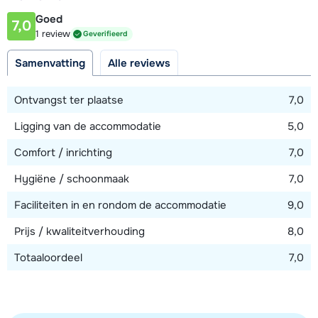
100 meter
Goed
7,0
Afstand tot piste
1 review
Geverifieerd
200 meter
Samenvatting
Alle reviews
Bekijk kaart
Ontvangst ter plaatse
7,0
Ligging van de accommodatie
5,0
Comfort / inrichting
7,0
Hygiëne / schoonmaak
7,0
Faciliteiten in en rondom de accommodatie
9,0
Prijs / kwaliteitverhouding
8,0
Totaaloordeel
7,0