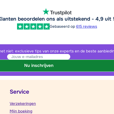
Klanten beoordelen ons als uitstekend - 4,9 uit 
Gebaseerd op
615 reviews
het niet: exclusieve tips van onze experts en de beste aanbiedi
Nu inschrijven
Service
Verzekeringen
Mijn boeking