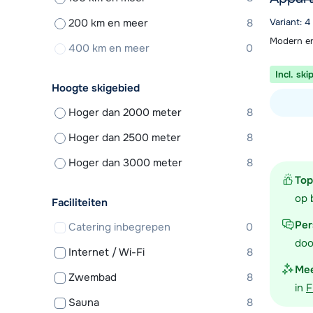
200 km en meer
8
Variant: 
Modern en
400 km en meer
0
Incl. ski
Hoogte skigebied
Hoger dan 2000 meter
8
Bekijk ac
Hoger dan 2500 meter
8
Hoger dan 3000 meter
8
Top
op 
Faciliteiten
Per
Catering inbegrepen
0
doo
Internet / Wi-Fi
8
Mee
Zwembad
8
in
F
Sauna
8