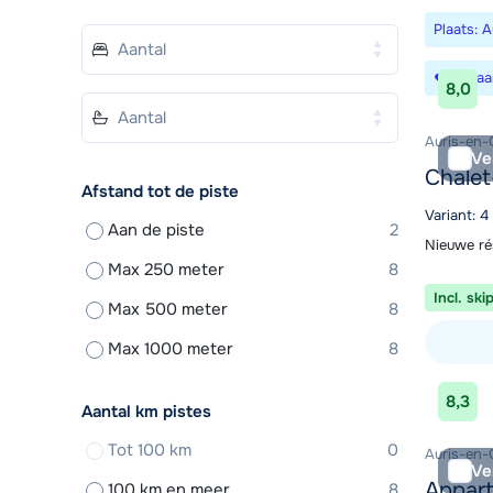
Plaats: 
Bewaa
8,0
Auris-en-
Ve
Chalet
Afstand tot de piste
Variant: 4
Aan de piste
2
Nieuwe ré
Max 250 meter
8
Incl. ski
Max 500 meter
8
Max 1000 meter
8
Bekijk ac
8,3
Aantal km pistes
Tot 100 km
0
Auris-en-
Ve
Appart
100 km en meer
8