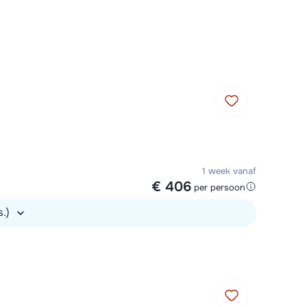
Plan een terugbelverzoek
om 09:00 uur weer beschikbaar:
Chat met wintersportspecialist
Bel ons via 03 3037838
1 week vanaf
€ 406
per persoon
s.)