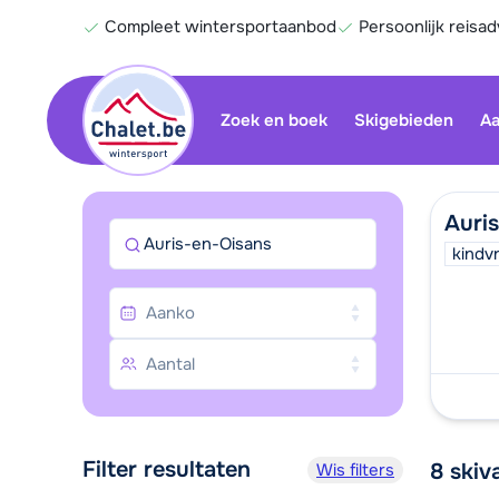
Compleet wintersportaanbod
Persoonlijk reisad
Zoek en boek
Skigebieden
Aa
Auri
Auris-en-Oisans
kindvr
Filter resultaten
8
skiv
Wis filters