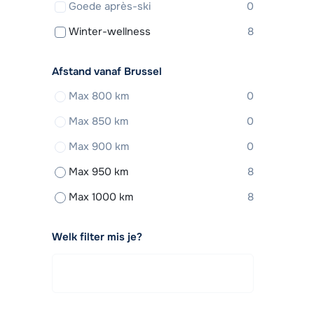
Goede après-ski
0
Winter-wellness
8
Afstand vanaf Brussel
Max 800 km
0
Max 850 km
0
Max 900 km
0
Max 950 km
8
Max 1000 km
8
Welk filter mis je?