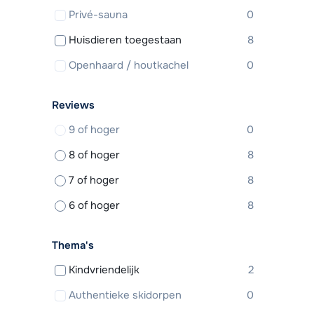
Privé-sauna
0
Huisdieren toegestaan
8
Openhaard / houtkachel
0
Reviews
9 of hoger
0
8 of hoger
8
7 of hoger
8
6 of hoger
8
Thema's
Kindvriendelijk
2
Authentieke skidorpen
0