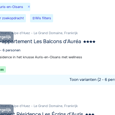
×
Auris-en-Oisans
maandag 
r zoekopdracht
Wis filters
Oisans, Alpe d'Huez - Le Grand Domaine, Frankrijk
rgelijk
-appartement Les Balcons d'Auréa
 - 6 personen
sidence in het knusse Auris-en-Oisans met wellness
pas
Toon varianten (2 - 6 per
commodatie
Oisans, Alpe d'Huez - Le Grand Domaine, Frankrijk
rgelijk
ement Résidence Les Écrins d’Auris