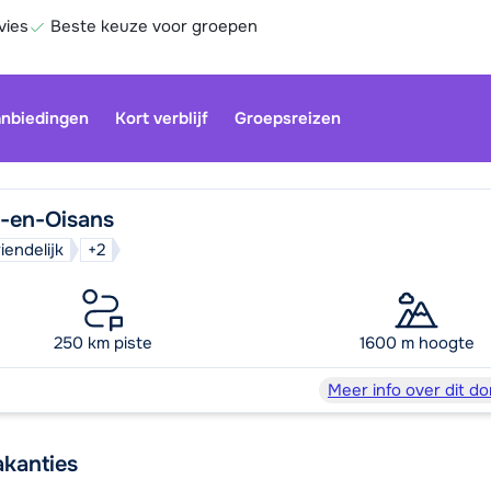
vies
Beste keuze voor groepen
nbiedingen
Kort verblijf
Groepsreizen
s-en-Oisans
iendelijk
+2
Onze klan
gesloten.
gebruiken
250 km piste
1600 m hoogte
Be
Meer info over dit do
akanties