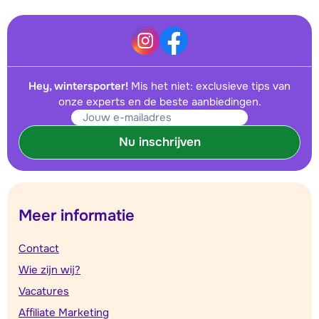
Hey, wintersporter!
Mis het niet: exclusieve tips van
onze experts en de beste aanbiedingen.
Nu inschrijven
Meer informatie
Contact
Wie zijn wij?
Vacatures
Affiliate Marketing