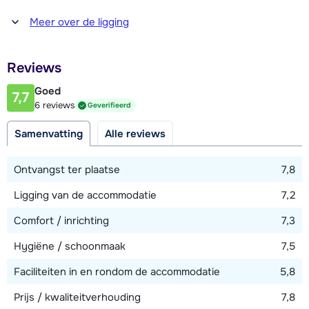
Afstand tot winkel(s)
Meer over de ligging
250 meter
Afstand tot restaurant of bar
Reviews
250 meter
Goed
7,7
Afstand tot piste
6 reviews
Geverifieerd
500 meter (via skilift)
Samenvatting
Alle reviews
Afstand tot skilift
500 meter
Ontvangst ter plaatse
7,8
Ligging van de accommodatie
7,2
Bekijk kaart
Comfort / inrichting
7,3
Hygiëne / schoonmaak
7,5
Faciliteiten in en rondom de accommodatie
5,8
Prijs / kwaliteitverhouding
7,8