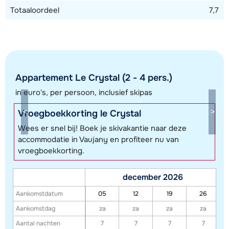
Totaaloordeel
7,7
Appartement Le Crystal (2 - 4 pers.)
in euro's, per persoon, inclusief skipas
Toon alle accommodaties in dit gebied
Vroegboekkorting le Crystal
Wees er snel bij! Boek je skivakantie naar deze
Deze kaart geeft een indicatie van de ligging van onze accommodaties. De
accommodatie in Vaujany en profiteer nu van
exacte locatie kan enigszins afwijken.
vroegboekkorting.
december 2026
Aankomstdatum
05
12
19
26
Aankomstdag
za
za
za
za
Aantal nachten
7
7
7
7