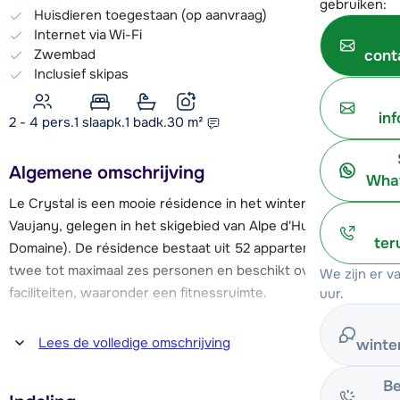
gebruiken:
Huisdieren toegestaan (op aanvraag)
Internet via Wi-Fi
Zwembad
cont
Inclusief skipas
in
2 - 4 pers.
1
slaapk.
1 badk.
30
m²
Algemene omschrijving
What
Le Crystal is een mooie résidence in het wintersportdorp
Vaujany, gelegen in het skigebied van Alpe d'Huez (Grand
ter
Domaine). De résidence bestaat uit 52 appartementen voor
twee tot maximaal zes personen en beschikt over diverse
We zijn er 
faciliteiten, waaronder een fitnessruimte.
uur.
Vanaf de résidence is het ongeveer 150 meter lopen naar
Lees de volledige omschrijving
winte
een overdekte roltrap, die beneden in het dorp bij het
vertrekpunt van de cabineliften uitkomt. De cabinelift
Be