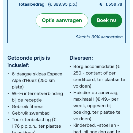
Totaalbedrag
(€ 389,95 p.p.)
€
1.559,78
Optie aanvragen
Boek nu
Slechts 30% aanbetalen
Getoonde prijs is
Diversen:
inclusief:
Borg accommodatie (€
250,- contant of per
6-daagse skipas Espace
creditcard, ter plaatse te
Alpe d'Huez (250 km
voldoen)
piste)
Huisdier op aanvraag,
Wi-Fi internetverbinding
maximaal 1 (€ 49,- per
bij de receptie
week, opgeven bij
Gebruik fitness
boeking, ter plaatse te
Gebruik zwembad
voldoen)
Toeristenbelasting (€
Kinderbed, -stoel en -
1,76 p.p.p.n., ter plaatse
bad, bij boeking aan te
te voldoen)