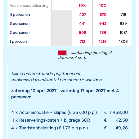
Accommodatiekorting
10%
10%
4 personen
407
570
718
3 personen
441
642
839
2 personen
509
786
1081
1 persoon
712
1216
1806
= aanbieding (korting al
doorberekend)
Klik in bovenstaande prijstabel om
aankomstdatum/aantal personen te wijzigen.
zaterdag 10 april 2027 - zaterdag 17 april 2027 met 4
personen:
4
x
Accommodatie + skipas (€ 367,00 p.p.)
€
1.468,00
1
x
Reserveringskosten + bijdrage SGR
€
42,50
4
x
Toeristenbelasting (€ 1,76 p.p.p.n.)
€
49,28