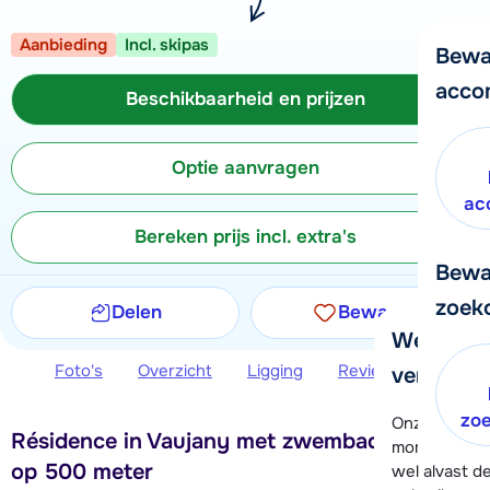
Aanbieding
Incl. skipas
Bewa
acco
Beschikbaarheid en prijzen
Optie aanvragen
ac
Bereken prijs incl. extra's
Bewa
zoek
Delen
Bewaren
We helpe
Foto's
Overzicht
Ligging
Reviews
Beschi
verder!
zo
Onze klanten
Résidence in Vaujany met zwembad, skiliften
moment hela
op 500 meter
wel alvast d