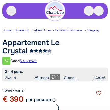
Contact
Bewaa
Home
Frankrijk
Alpe d'Huez - Le Grand Domaine
Vaujany
Appartement Le
Crystal
Goed
6 reviews
7,7
Klantwaardering
2 - 4 pers.
1
/
1
2 - 4
1
slaapk.
1
badk.
30
m²
1 week vanaf
€ 390
per persoon