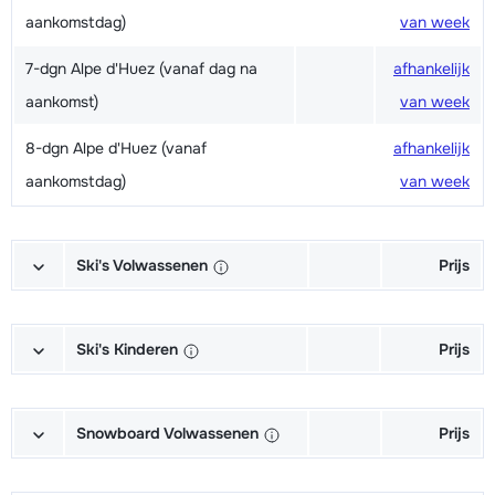
aankomstdag)
van week
7-dgn Alpe d'Huez (vanaf dag na
afhankelijk
aankomst)
van week
8-dgn Alpe d'Huez (vanaf
afhankelijk
aankomstdag)
van week
Ski's Volwassenen
Prijs
Excellent (Excellence) Ski's +
afhankelijk
Schoenen + Stokken (6/7 dagen)
van week
Ski's Kinderen
Prijs
Excellent (Excellence) Ski's +
afhankelijk
Kampioen (Champion) Ski's +
afhankelijk
Stokken (6/7 dagen)
van week
Schoenen + Stokken (6/7 dagen)
van week
Snowboard Volwassenen
Prijs
Excellent (Excellence) Schoenen
afhankelijk
Kampioen (Champion) Ski's +
afhankelijk
Goud (Sensation) Snowboard +
afhankelijk