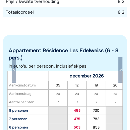
Prijs / kwaliteitverhouding
8,2
Totaaloordeel
8,2
Appartement Résidence Les Edelweiss (6 - 8
pers.)
in euro's, per persoon, inclusief skipas
Toon alle accommodaties in dit gebied
december 2026
Deze kaart geeft een indicatie van de ligging van onze accommodaties. De
Aankomstdatum
05
12
19
26
exacte locatie kan enigszins afwijken.
Aankomstdag
za
za
za
za
Aantal nachten
7
7
7
7
8 personen
455
730
7 personen
475
783
6 personen
503
853