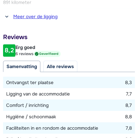
891 kilometer
Afstand tot winkel(s)
Meer over de ligging
1100 meter
Afstand tot restaurant of bar
Reviews
400 meter
Erg goed
8,2
Afstand tot piste
6 reviews
Geverifieerd
280 meter
Samenvatting
Alle reviews
Afstand tot skilift
280 meter
Ontvangst ter plaatse
8,3
Ligging van de accommodatie
7,7
Bekijk kaart
Comfort / inrichting
8,7
Hygiëne / schoonmaak
8,8
Faciliteiten in en rondom de accommodatie
7,8