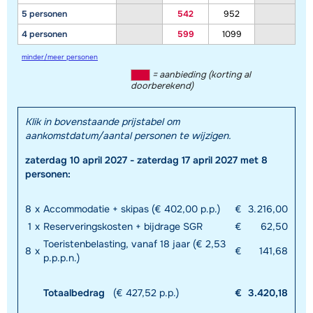
5 personen
542
952
4 personen
599
1099
minder/meer personen
= aanbieding (korting al
doorberekend)
Klik in bovenstaande prijstabel om
aankomstdatum/aantal personen te wijzigen.
zaterdag 10 april 2027 - zaterdag 17 april 2027 met 8
personen:
8
x
Accommodatie + skipas (€ 402,00 p.p.)
€
3.216,00
1
x
Reserveringskosten + bijdrage SGR
€
62,50
Toeristenbelasting, vanaf 18 jaar (€ 2,53
8
x
€
141,68
p.p.p.n.)
Totaalbedrag
(€ 427,52 p.p.)
€
3.420,18