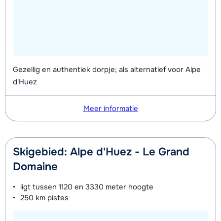
dagen)
van week
(8 dagen)
van week
Zilver (Evolution) Schoenen (8
afhankelijk
Mini Kid Ski's + Stokken (8 dagen)
afhankelijk
dagen)
van week
van week
Mini Kid Schoenen (8 dagen)
afhankelijk
Gezellig en authentiek dorpje; als alternatief voor Alpe
van week
d'Huez
Meer informatie
Skigebied: Alpe d'Huez - Le Grand
Domaine
ligt tussen
1120 en 3330 meter
hoogte
250 km
pistes