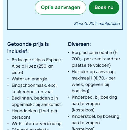
Optie aanvragen
Boek nu
Slechts 30% aanbetalen
Getoonde prijs is
Diversen:
inclusief:
Borg accommodatie (€
700,- per creditcard ter
6-daagse skipas Espace
plaatse te voldoen)
Alpe d'Huez (250 km
Huisdier op aanvraag,
piste)
maximaal 1 (€ 70,- per
Water en energie
week, opgeven bij
Eindschoonmaak, excl.
boeking)
keukenhoek en vaat
Kinderbed, bij boeking
Bedlinnen, bedden zijn
aan te vragen
opgemaakt bij aankomst
(kosteloos)
Handdoeken (1 set per
Kinderstoel, bij boeking
persoon)
aan te vragen
Wi-Fi internetverbinding
(kosteloos)
Eén parkeerplaats