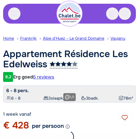
Contact
Bewaa
Home
Frankrijk
Alpe d'Huez - Le Grand Domaine
Vaujany
Appartement Résidence Les
Edelweiss
Erg goed
6 reviews
8,2
Klantwaardering
6 - 8 pers.
1
/
1
6 - 8
3
slaapk.
3
badk.
78
m²
1 week vanaf
€ 428
per persoon