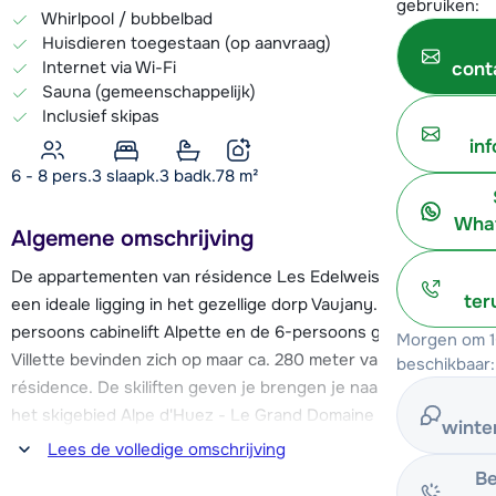
gebruiken:
Whirlpool / bubbelbad
Huisdieren toegestaan (op aanvraag)
Internet via Wi-Fi
cont
Sauna (gemeenschappelijk)
Inclusief skipas
in
6 - 8 pers.
3
slaapk.
3 badk.
78
m²
What
Algemene omschrijving
De appartementen van résidence Les Edelweiss hebben
ter
een ideale ligging in het gezellige dorp Vaujany. De 160-
persoons cabinelift Alpette en de 6-persoons gondellift
Morgen om 1
Villette bevinden zich op maar ca. 280 meter van de
beschikbaar:
résidence. De skiliften geven je brengen je naar het hart van
het skigebied Alpe d'Huez - Le Grand Domaine met maar
winte
liefst 250 km piste. Ook gebruik je dezelfde skiliften om weer
Lees de volledige omschrijving
terug in Vaujany te komen, aangezien er geen pistes naar
Be