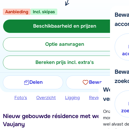
Aanbieding
Incl. skipas
Bewa
acco
Beschikbaarheid en prijzen
Optie aanvragen
ac
Bereken prijs incl. extra's
Bewa
zoek
Delen
Bewaren
We helpe
Foto's
Overzicht
Ligging
Reviews
Beschi
verder!
zo
Onze klanten
Nieuw gebouwde résidence met wellness in
moment hela
Vaujany
wel alvast d