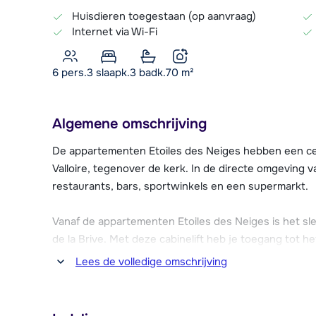
Huisdieren toegestaan (op aanvraag)
Internet via Wi-Fi
6 pers.
3
slaapk.
3 badk.
70
m²
Algemene omschrijving
De appartementen Etoiles des Neiges hebben een cen
Valloire, tegenover de kerk. In de directe omgeving
restaurants, bars, sportwinkels en een supermarkt.
Vanaf de appartementen Etoiles des Neiges is het sle
de la Brive. Met deze cabinelift heb je toegang tot h
150 km piste telt. Bij deze lift eindigen een rode en 
Lees de volledige omschrijving
Appartementengebouw Etoiles des Neiges bestaat uit 
appartementen, geschikt voor 6 tot 9 personen. De a