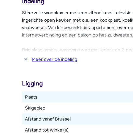
Indeling
Wi-Fi internetverbinding, wasmachine en droger en e
met skischoenendrogers en een lift aanwezig in het 
Sfeervolle woonkamer met een zithoek met televisie
gebouw.
ingerichte open keuken met o.a. een kookplaat, koel
vaatwasser. Verder beschikt dit appartement over e
internetverbinding en een balkon op het zuidwesten
Drie slaapkamers, waarvan twee met ieder een 2-per
met twee 1-persoonsbedden (80 x 190 cm) en televis
Meer over de indeling
een douche, toilet en föhn en één met een bad, toilet
Ligging
Plaats
Skigebied
Afstand vanaf Brussel
Afstand tot winkel(s)