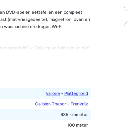
en balkon. Er is een gezamenlijke skiberging
gebouw. Er is parkeergelegenheid bij het
 en DVD-speler, eettafel en een compleet
kast (met vriesgedeelte), magnetron, oven en
en wasmachine en droger, Wi-Fi
.
soonsbed (160 x 200 cm) en televisie en één
ie. Drie badkamers, waarvan twee met ieder
 en föhn.
Valloire
-
Plattegrond
Galibier-Thabor - Frankrijk
935 kilometer
100 meter