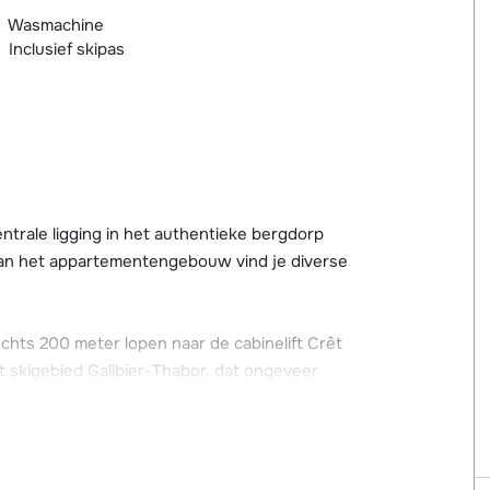
Wasmachine
Inclusief skipas
trale ligging in het authentieke bergdorp
 van het appartementengebouw vind je diverse
chts 200 meter lopen naar de cabinelift Crêt
et skigebied Galibier-Thabor, dat ongeveer
blauwe piste en bevindt zich de skischool.
diverse luxe en sfeervol ingerichte
ppartementen zijn allemaal voorzien van een