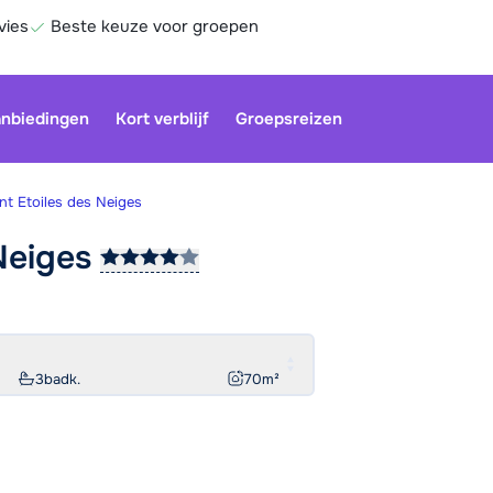
vies
Beste keuze voor groepen
nbiedingen
Kort verblijf
Groepsreizen
t Etoiles des Neiges
Neiges
Onze klan
gesloten.
gebruiken
Be
3
badk.
70
m²