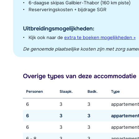
6-daagse skipas Galibier-Thabor (160 km piste)
Reserveringskosten + bijdrage SGR
Uitbreidingsmogelijkheden:
Kijk ook naar de
extra te boeken mogelijkheden »
De genoemde plaatselijke kosten zijn met zorg sameng
Overige types van deze accommodatie
Personen
Slaapk.
Badk.
Type
6
3
3
appartement
6
3
3
appartement
6
3
3
appartement
6 - 8
3
3
appartement