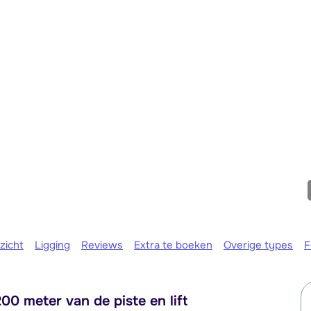
We zijn e
zicht
Ligging
Reviews
Extra te boeken
Overige types
F
00 meter van de piste en lift