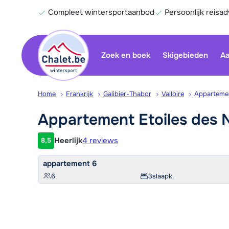
Compleet wintersportaanbod
Persoonlijk reisad
Zoek en boek
Skigebieden
Aa
Home
Frankrijk
Galibier-Thabor
Valloire
Appartemen
Appartement Etoiles des
Heerlijk
4 reviews
8,5
Klantwaardering
appartement 6
6
3
slaapk.