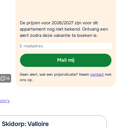
Plan een terugbelverzoek
r vandaag om 10:00 uur.
De prijzen voor 2026/2027 zijn voor dit
Chat met wintersportspecialist
appartement nog niet bekend. Ontvang een
alert zodra deze vakantie te boeken is.
Bel ons via 03 3037838
Mail mij
Geen alert, wel een prijsindicatie? Neem
contact
met
18
ons op.
oto's
Skidorp: Valloire