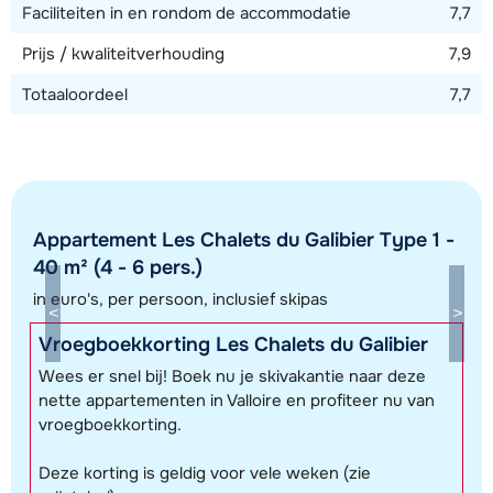
Faciliteiten in en rondom de accommodatie
7,7
Prijs / kwaliteitverhouding
7,9
Totaaloordeel
7,7
Appartement Les Chalets du Galibier Type 1 -
40 m² (4 - 6 pers.)
in euro's, per persoon, inclusief skipas
Vroegboekkorting Les Chalets du Galibier
Wees er snel bij! Boek nu je skivakantie naar deze
Toon alle accommodaties in dit gebied
nette appartementen in Valloire en profiteer nu van
Deze kaart geeft een indicatie van de ligging van onze accommodaties. De
vroegboekkorting.
exacte locatie kan enigszins afwijken.
Deze korting is geldig voor vele weken (zie