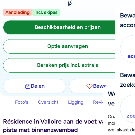
Aanbieding
Incl. skipas
Bewa
acco
Beschikbaarheid en prijzen
Optie aanvragen
ac
Bereken prijs incl. extra's
Bewa
zoek
Delen
Bewaren
We helpe
Foto's
Overzicht
Ligging
Reviews
Beschi
verder!
zo
Onze klanten
Résidence in Valloire aan de voet van de
moment hela
piste met binnenzwembad
wel alvast d