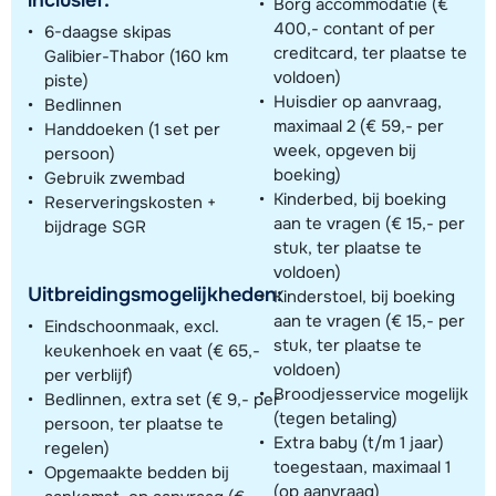
Borg accommodatie (€
400,- contant of per
6-daagse skipas
creditcard, ter plaatse te
Galibier-Thabor (160 km
voldoen)
piste)
Huisdier op aanvraag,
Bedlinnen
maximaal 2 (€ 59,- per
Handdoeken (1 set per
week, opgeven bij
persoon)
boeking)
Gebruik zwembad
Kinderbed, bij boeking
Reserveringskosten +
aan te vragen (€ 15,- per
bijdrage SGR
stuk, ter plaatse te
voldoen)
Uitbreidingsmogelijkheden:
Kinderstoel, bij boeking
aan te vragen (€ 15,- per
Eindschoonmaak, excl.
stuk, ter plaatse te
keukenhoek en vaat (€ 65,-
voldoen)
per verblijf)
Broodjesservice mogelijk
Bedlinnen, extra set (€ 9,- per
(tegen betaling)
persoon, ter plaatse te
Extra baby (t/m 1 jaar)
regelen)
toegestaan, maximaal 1
Opgemaakte bedden bij
(op aanvraag)