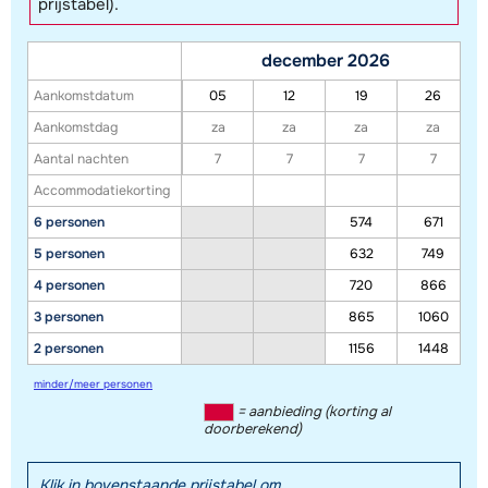
prijstabel).
december 2026
Aankomstdatum
05
12
19
26
Aankomstdag
za
za
za
za
Aantal nachten
7
7
7
7
Accommodatiekorting
6 personen
574
671
5 personen
632
749
4 personen
720
866
3 personen
865
1060
2 personen
1156
1448
minder/meer personen
= aanbieding (korting al
doorberekend)
Klik in bovenstaande prijstabel om