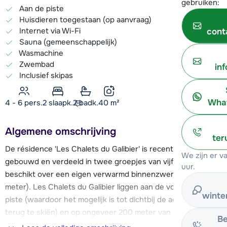
gebruiken:
Aan de piste
Huisdieren toegestaan (op aanvraag)
Internet via Wi-Fi
cont
Sauna (gemeenschappelijk)
Wasmachine
Zwembad
in
Inclusief skipas
What
4 - 6 pers.
2
slaapk.
2 badk.
40
m²
Algemene omschrijving
ter
De résidence 'Les Chalets du Galibier' is recentelijk
We zijn er 
gebouwd en verdeeld in twee groepjes van vijf chalets en
uur.
beschikt over een eigen verwarmd binnenzwembad (6 x 8
meter). Les Chalets du Galibier liggen aan de voet van de
winte
piste (waardoor het mogelijk is tot dichtbij de accommodatie
terug te skiën) en op ongeveer 200 meter van de skiliften.
Be
Het centrum ligt op ongeveer 1 km van de résidence. De