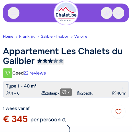
Contact
Bewaa
Home
Frankrijk
Galibier-Thabor
Valloire
Appartement Les Chalets du
Galibier
Goed
22 reviews
7,7
Klantwaardering
Type 1 - 40 m²
1
/
1
4 - 6
2
slaapk.
2
badk.
40
m²
1 week vanaf
€ 345
per persoon