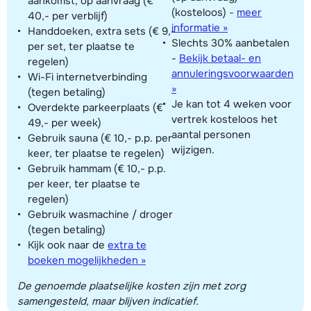
aankomst, op aanvraag (€
(kosteloos)
-
meer
40,- per verblijf)
informatie »
Handdoeken, extra sets (€ 9,-
Slechts 30% aanbetalen
per set, ter plaatse te
-
Bekijk betaal- en
regelen)
annuleringsvoorwaarden
Wi-Fi internetverbinding
»
(tegen betaling)
Je kan tot 4 weken voor
Overdekte parkeerplaats (€
vertrek kosteloos het
49,- per week)
aantal personen
Gebruik sauna (€ 10,- p.p. per
wijzigen.
keer, ter plaatse te regelen)
Gebruik hammam (€ 10,- p.p.
per keer, ter plaatse te
regelen)
Gebruik wasmachine / droger
(tegen betaling)
Kijk ook naar de
extra te
boeken mogelijkheden »
De genoemde plaatselijke kosten zijn met zorg
samengesteld, maar blijven indicatief.