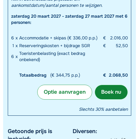
aankomstdatum/aantal personen te wijzigen.
zaterdag 20 maart 2027 - zaterdag 27 maart 2027 met 6
personen:
6
x
Accommodatie + skipas (€ 336,00 p.p.)
€
2.016,00
1
x
Reserveringskosten + bijdrage SGR
€
52,50
Toeristenbelasting (exact bedrag
6
x
onbekend)
Totaalbedrag
(€ 344,75 p.p.)
€
2.068,50
Optie aanvragen
Boek nu
Slechts 30% aanbetalen
Getoonde prijs is
Diversen:
inclusief: