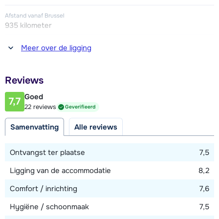
Afstand vanaf Brussel
935 kilometer
Afstand tot winkel(s)
Meer over de ligging
1000 meter
Afstand tot restaurant of bar
Reviews
1000 meter
Goed
7,7
Afstand tot piste
22 reviews
Geverifieerd
100 - 200 meter
Samenvatting
Alle reviews
Afstand tot skilift
100 - 200 meter
Ontvangst ter plaatse
7,5
Afstand tot skibushalte
Ligging van de accommodatie
8,2
25 - 50 meter
Comfort / inrichting
7,6
Hygiëne / schoonmaak
7,5
Bekijk kaart