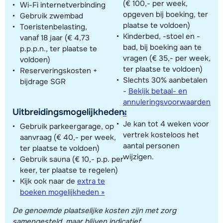
(€ 100,- per week,
Wi-Fi internetverbinding
opgeven bij boeking, ter
Gebruik zwembad
plaatse te voldoen)
Toeristenbelasting,
Kinderbed, -stoel en -
vanaf 18 jaar (€ 4,73
bad, bij boeking aan te
p.p.p.n., ter plaatse te
vragen (€ 35,- per week,
voldoen)
ter plaatse te voldoen)
Reserveringskosten +
Slechts 30% aanbetalen
bijdrage SGR
-
Bekijk betaal- en
annuleringsvoorwaarden
Uitbreidingsmogelijkheden:
»
Je kan tot 4 weken voor
Gebruik parkeergarage, op
vertrek kosteloos het
aanvraag (€ 40,- per week,
aantal personen
ter plaatse te voldoen)
wijzigen.
Gebruik sauna (€ 10,- p.p. per
keer, ter plaatse te regelen)
Kijk ook naar de
extra te
boeken mogelijkheden »
De genoemde plaatselijke kosten zijn met zorg
samengesteld, maar blijven indicatief.