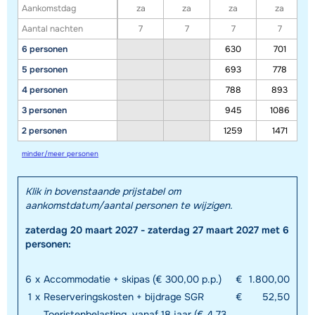
Aankomstdag
za
za
za
za
Aantal nachten
7
7
7
7
6 personen
630
701
5 personen
693
778
4 personen
788
893
3 personen
945
1086
2 personen
1259
1471
minder/meer personen
Klik in bovenstaande prijstabel om
aankomstdatum/aantal personen te wijzigen.
zaterdag 20 maart 2027 - zaterdag 27 maart 2027 met 6
personen:
6
x
Accommodatie + skipas (€ 300,00 p.p.)
€
1.800,00
1
x
Reserveringskosten + bijdrage SGR
€
52,50
Toeristenbelasting, vanaf 18 jaar (€ 4,73