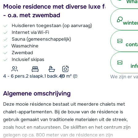
What
Mooie residence met diverse luxe faciliteiten
- o.a. met zwembad
winte
Huisdieren toegestaan (op aanvraag)
Internet via Wi-Fi
Sauna (gemeenschappelijk)
cont
Wasmachine
Zwembad
Inclusief skipas
in
4 - 6 pers.
2
slaapk.
1 badk.
40
m²
We zijn er v
Algemene omschrijving
Deze mooie résidence bestaat uit meerdere chalets met
chalet-appartementen. Bij de bouw van de résidence is
gebruik gemaakt van traditionele materialen uit de streek,
zoals hout en natuursteen. De skiliften en het centrum zijn
gelegen op ca. 800 meter van de résidence en zijn