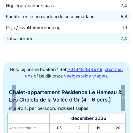
Hygiëne / schoonmaak
7,4
Faciliteiten in en rondom de accommodatie
6,8
Prijs / kwaliteitverhouding
7,1
Totaaloordeel
7,4
Hulp bij online boeken? Bel
+31 348 43 46 49
,
chat met
ons
of bekijk onze
veelgestelde vragen
.
Chalet-appartement Résidence Le Hameau &
Toon alle accommodaties in dit gebied
Les Chalets de la Vallée d'Or (4 - 6 pers.)
Deze kaart geeft een indicatie van de ligging van onze accommodaties. De
in euro's, per persoon, inclusief skipas
exacte locatie kan enigszins afwijken.
december 2026
Aankomstdatum
05
12
19
26