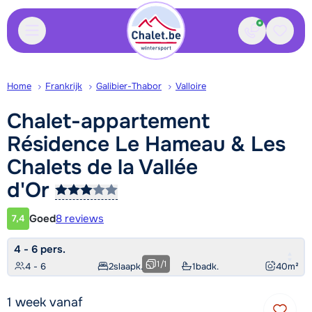
Contact
Bewaa
Home
Frankrijk
Galibier-Thabor
Valloire
Chalet-appartement
Résidence Le Hameau & Les
Chalets de la Vallée
d'Or
Goed
8 reviews
7,4
Klantwaardering
4 - 6 pers.
1
/
1
4 - 6
2
slaapk.
1
badk.
40
m²
1 week vanaf