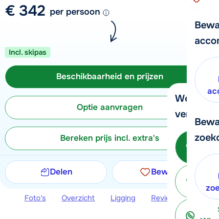
€ 342
per persoon
Bewa
acco
Incl. skipas
Beschikbaarheid en prijzen
ac
We helpe
Optie aanvragen
verder!
Bewa
zoek
Bereken prijs incl. extra's
Be
Delen
Bewaren
ter
zo
Foto's
Overzicht
Ligging
Reviews
Beschi