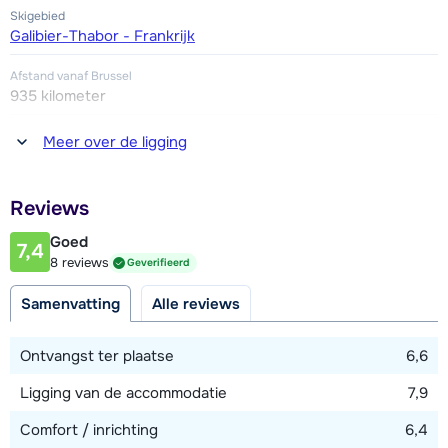
Skigebied
Galibier-Thabor - Frankrijk
Afstand vanaf Brussel
935 kilometer
Afstand tot winkel(s)
Meer over de ligging
300 - 900 meter
Afstand tot restaurant of bar
Reviews
300 - 900 meter
Goed
7,4
Afstand tot piste
8 reviews
Geverifieerd
10 - 200 meter
Samenvatting
Alle reviews
Afstand tot skilift
300 - 900 meter
Ontvangst ter plaatse
6,6
Ligging van de accommodatie
7,9
Bekijk kaart
Comfort / inrichting
6,4