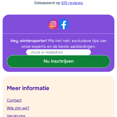
Gebaseerd op
615 reviews
Hey, wintersporter!
Mis het niet: exclusieve tips van
onze experts en de beste aanbiedingen.
Nu inschrijven
Meer informatie
Contact
Wie zijn wij?
Vacatures