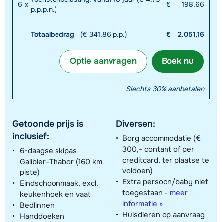
6
x
€
198,66
p.p.p.n.)
Totaalbedrag
(€ 341,86 p.p.)
€
2.051,16
Optie aanvragen
Boek nu
Slechts 30% aanbetalen
Getoonde prijs is
Diversen:
inclusief:
Borg accommodatie (€
300,- contant of per
6-daagse skipas
creditcard, ter plaatse te
Galibier-Thabor (160 km
voldoen)
piste)
Extra persoon/baby niet
Eindschoonmaak, excl.
toegestaan
-
meer
keukenhoek en vaat
informatie »
Bedlinnen
Huisdieren op aanvraag
Handdoeken