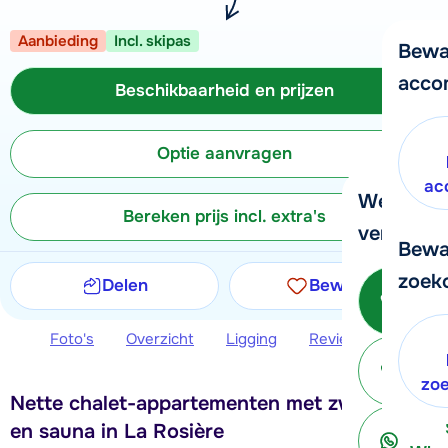
Aanbieding
Incl. skipas
Bewa
acco
Beschikbaarheid en prijzen
Optie aanvragen
ac
We helpe
Bereken prijs incl. extra's
verder!
Bewa
zoek
Delen
Bewaren
Be
Foto's
Overzicht
Ligging
Reviews
Beschi
ter
zo
Nette chalet-appartementen met zwembad
en sauna in La Rosière