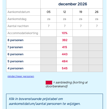
december 2026
Aankomstdatum
05
12
19
26
Aankomstdag
za
za
za
za
Aantal nachten
7
7
7
7
Accommodatiekorting
10%
8 personen
392
7 personen
415
6 personen
443
5 personen
484
4 personen
545
minder/meer personen
= aanbieding (korting al
doorberekend)
Klik in bovenstaande prijstabel om
aankomstdatum/aantal personen te wijzigen.