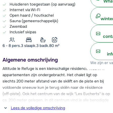
What
Huisdieren toegestaan (op aanvraag)
Internet via Wi-Fi
Open haard / houtkachel
winte
Sauna (gemeenschappelijk)
Zwembad
Inclusief skipas
cont
6 - 8 pers.
3
slaapk.
3 badk.
80
m²
in
Algemene omschrijving
We zijn er v
Altitude le Refuge is een kleinschalige résidence waarin 11
appartementen zijn ondergebracht. Het chalet ligt op
slechts 200 meter afstand van de skilift en de piste en bij
voldoende sneeuw kun je terug skiën naar de résidence
(off-piste). Ook het centrum van de wijk "Les Eucherts" is op
ca. 200 meter gelegen. In dit centrum vind je alle benodigde
faciliteiten zoals de skischool, skiverhuur, supermarkt,
Lees de volledige omschrijving
restaurants en bar. Het centrum van La Rosière zelf vind je