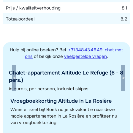
Prijs / kwaliteitverhouding
8,1
Totaaloordeel
8,2
Hulp bij online boeken? Bel
+31 348 43 46 49
,
chat met
ons
of bekijk onze
veelgestelde vragen
.
Chalet-appartement Altitude Le Refuge (6 - 8
Toon alle accommodaties in dit gebied
pers.)
Deze kaart geeft een indicatie van de ligging van onze accommodaties. De
in euro's, per persoon, inclusief skipas
exacte locatie kan enigszins afwijken.
Vroegboekkorting Altitude in La Rosière
Wees er snel bij! Boek nu je skivakantie naar deze
mooie appartementen in La Rosière en profiteer nu
van vroegboekkorting.