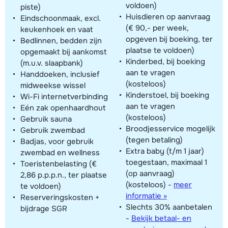
voldoen)
piste)
Huisdieren op aanvraag
Eindschoonmaak, excl.
(€ 90,- per week,
keukenhoek en vaat
opgeven bij boeking, ter
Bedlinnen, bedden zijn
plaatse te voldoen)
opgemaakt bij aankomst
Kinderbed, bij boeking
(m.u.v. slaapbank)
aan te vragen
Handdoeken, inclusief
(kosteloos)
midweekse wissel
Kinderstoel, bij boeking
Wi-Fi internetverbinding
aan te vragen
Eén zak openhaardhout
(kosteloos)
Gebruik sauna
Broodjesservice mogelijk
Gebruik zwembad
(tegen betaling)
Badjas, voor gebruik
Extra baby (t/m 1 jaar)
zwembad en wellness
toegestaan, maximaal 1
Toeristenbelasting (€
(op aanvraag)
2,86 p.p.p.n., ter plaatse
(kosteloos)
-
meer
te voldoen)
informatie »
Reserveringskosten +
Slechts 30% aanbetalen
bijdrage SGR
-
Bekijk betaal- en