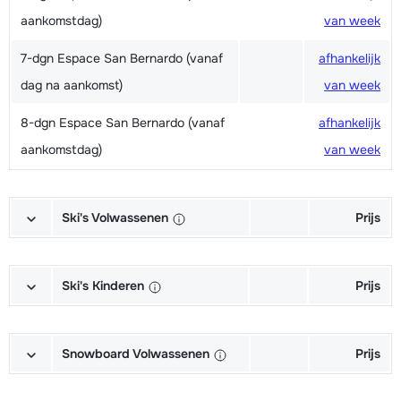
aankomstdag)
van week
7-dgn Espace San Bernardo (vanaf
afhankelijk
dag na aankomst)
van week
8-dgn Espace San Bernardo (vanaf
afhankelijk
aankomstdag)
van week
Ski's Volwassenen
Prijs
Excellent (Excellence) Ski's +
afhankelijk
Schoenen + Stokken (6/7 dagen)
van week
Ski's Kinderen
Prijs
Excellent (Excellence) Ski's +
afhankelijk
Kampioen (Champion) Ski's +
afhankelijk
Stokken (6/7 dagen)
van week
Schoenen + Stokken (6/7 dagen)
van week
Snowboard Volwassenen
Prijs
Excellent (Excellence) Schoenen
afhankelijk
Kampioen (Champion) Ski's +
afhankelijk
Goud (Sensation) Snowboard +
afhankelijk