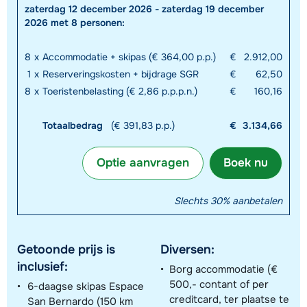
zaterdag 12 december 2026 - zaterdag 19 december
2026 met 8 personen:
8
x
Accommodatie + skipas (€ 364,00 p.p.)
€
2.912,00
1
x
Reserveringskosten + bijdrage SGR
€
62,50
8
x
Toeristenbelasting (€ 2,86 p.p.p.n.)
€
160,16
Totaalbedrag
(€ 391,83 p.p.)
€
3.134,66
Optie aanvragen
Boek nu
Slechts 30% aanbetalen
Getoonde prijs is
Diversen:
inclusief:
Borg accommodatie (€
500,- contant of per
6-daagse skipas Espace
creditcard, ter plaatse te
San Bernardo (150 km