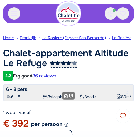
Contact
Bewaa
Home
Frankrijk
La Rosière (Espace San Bernardo)
La Rosière
Chalet-appartement Altitude
Le
Refuge
Erg goed
36 reviews
8,2
Klantwaardering
6 - 8 pers.
1
/
1
6 - 8
3
slaapk.
3
badk.
80
m²
1 week vanaf
€ 392
per persoon