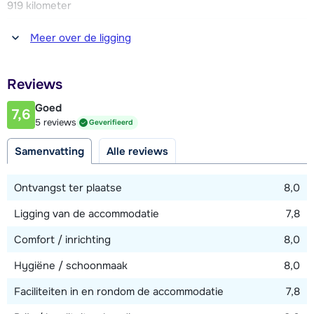
919 kilometer
Afstand tot winkel(s)
Meer over de ligging
100 meter
Afstand tot restaurant of bar
Reviews
100 meter
Goed
7,6
Afstand tot piste
5 reviews
Geverifieerd
100 meter
Samenvatting
Alle reviews
Afstand tot skilift
150 meter
Ontvangst ter plaatse
8,0
Ligging van de accommodatie
7,8
Bekijk kaart
Comfort / inrichting
8,0
Hygiëne / schoonmaak
8,0
Faciliteiten in en rondom de accommodatie
7,8