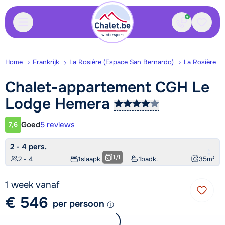
Contact
Bewaa
Home
Frankrijk
La Rosière (Espace San Bernardo)
La Rosière
Chalet-appartement CGH Le
Lodge
Hemera
Goed
5 reviews
7,6
Klantwaardering
2 - 4 pers.
1
/
1
2 - 4
1
slaapk.
1
badk.
35
m²
1 week vanaf
€ 546
per persoon