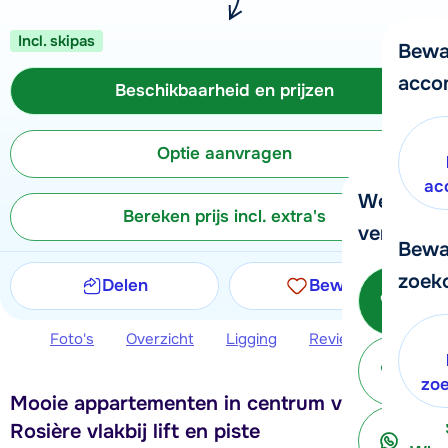
Incl. skipas
Bewa
acco
Beschikbaarheid en prijzen
Optie aanvragen
ac
We helpe
Bereken prijs incl. extra's
verder!
Bewa
zoek
Delen
Bewaren
Be
Foto's
Overzicht
Ligging
Reviews
Beschi
ter
zo
Mooie appartementen in centrum van La
Rosière vlakbij lift en piste