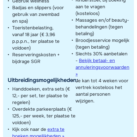
Gebruik wellness
aan te vragen
Badjas en slippers (voor
(kosteloos)
gebruik van zwembad
Massages en/of beauty-
en spa)
behandelingen (tegen
Toeristenbelasting,
betaling)
vanaf 18 jaar (€ 3,96
Broodjesservice mogelijk
p.p.p.n., ter plaatse te
(tegen betaling)
voldoen)
Slechts 30% aanbetalen
Reserveringskosten +
-
Bekijk betaal- en
bijdrage SGR
annuleringsvoorwaarden
»
Uitbreidingsmogelijkheden:
Je kan tot 4 weken voor
vertrek kosteloos het
Handdoeken, extra sets (€
aantal personen
12,- per set, ter plaatse te
wijzigen.
regelen)
Overdekte parkeerplaats (€
125,- per week, ter plaatse te
voldoen)
Kijk ook naar de
extra te
boeken mogelijkheden »