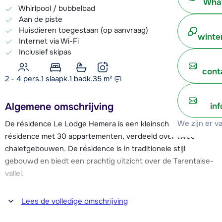
What
Whirlpool / bubbelbad
Aan de piste
Huisdieren toegestaan (op aanvraag)
winte
Internet via Wi-Fi
Inclusief skipas
cont
2 - 4 pers.
1
slaapk.
1 badk.
35
m²
Algemene omschrijving
in
We zijn er v
De résidence Le Lodge Hemera is een kleinschalige
résidence met 30 appartementen, verdeeld over twee
chaletgebouwen. De résidence is in traditionele stijl
gebouwd en biedt een prachtig uitzicht over de Tarentaise-
vallei.
De résidence heeft een ideale ligging in het centrum van La
Lees de volledige omschrijving
Rosière, op een steenworp afstand van de skiliften, winkels,