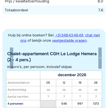
Prijs / kwaliteitverhouding
8,0
Totaaloordeel
7,6
Hulp bij online boeken? Bel
+31 348 43 46 49
,
chat met
ons
of bekijk onze
veelgestelde vragen
.
Chalet-appartement CGH Le Lodge Hemera
Toon alle accommodaties in dit gebied
(2 - 4 pers.)
Deze kaart geeft een indicatie van de ligging van onze accommodaties. De
in euro's, per persoon, inclusief skipas
exacte locatie kan enigszins afwijken.
december 2026
Aankomstdatum
05
12
19
26
Aankomstdag
za
za
za
za
Aantal nachten
7
7
7
7
4 personen
546
997
1373