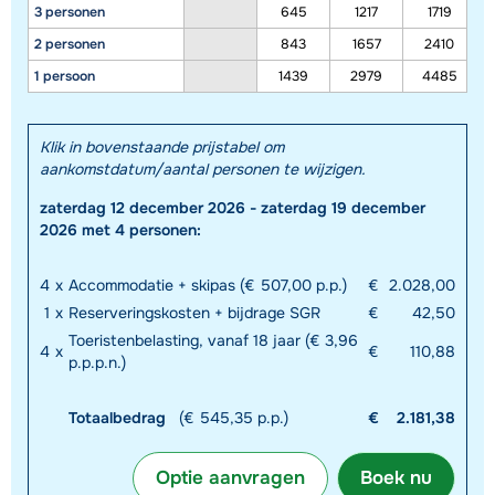
3 personen
645
1217
1719
2 personen
843
1657
2410
1 persoon
1439
2979
4485
Klik in bovenstaande prijstabel om
aankomstdatum/aantal personen te wijzigen.
zaterdag 12 december 2026 - zaterdag 19 december
2026 met 4 personen:
4
x
Accommodatie + skipas (€ 507,00 p.p.)
€
2.028,00
1
x
Reserveringskosten + bijdrage SGR
€
42,50
Toeristenbelasting, vanaf 18 jaar (€ 3,96
4
x
€
110,88
p.p.p.n.)
Totaalbedrag
(€ 545,35 p.p.)
€
2.181,38
Optie aanvragen
Boek nu