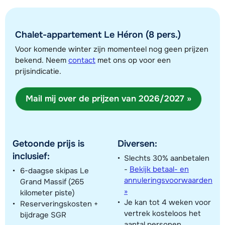
Chalet-appartement Le Héron (8 pers.)
Voor komende winter zijn momenteel nog geen prijzen
bekend. Neem
contact
met ons op voor een
prijsindicatie.
Toon alle accommodaties in dit gebied
Mail mij over de prijzen van 2026/2027 »
Deze kaart geeft een indicatie van de ligging van onze accommodaties. De
exacte locatie kan enigszins afwijken.
Getoonde prijs is
Diversen:
inclusief:
Slechts 30% aanbetalen
-
Bekijk betaal- en
6-daagse skipas Le
annuleringsvoorwaarden
Grand Massif (265
»
kilometer piste)
Je kan tot 4 weken voor
Reserveringskosten +
vertrek kosteloos het
bijdrage SGR
aantal personen