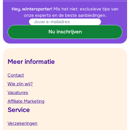
Hey, wintersporter!
Mis het niet: exclusieve tips van
onze experts en de beste aanbiedingen.
Nu inschrijven
Meer informatie
Contact
Wie zijn wij?
Vacatures
Affiliate Marketing
Service
Verzekeringen