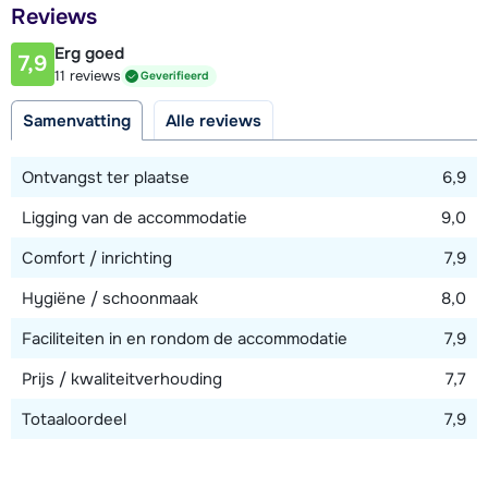
Afstand tot restaurant of bar
Reviews
100 meter
Erg goed
7,9
Afstand tot piste
11 reviews
Geverifieerd
75 meter
Samenvatting
Alle reviews
Afstand tot skilift
75 meter (Morillon Village)
Ontvangst ter plaatse
6,9
Afstand tot skibushalte
Ligging van de accommodatie
9,0
100 meter
Comfort / inrichting
7,9
Hygiëne / schoonmaak
8,0
Bekijk kaart
Faciliteiten in en rondom de accommodatie
7,9
Prijs / kwaliteitverhouding
7,7
Totaaloordeel
7,9