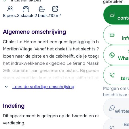
gebruiken:
8 pers.
3
slaapk.
2 badk.
110
m²
cont
Algemene omschrijving
in
Chalet Le Héron heeft een gunstige ligging in het skidorp
Morillon Village. Vanaf het chalet is het slechts 75 meter
lopen naar de piste en de cabinelift, die je toegang geeft tot
What
het indrukwekkende skigebied Le Grand Massif goed voor
265 kilometer aan gevarieerde pistes. Bij goede
sneeuwcondities kun je zelfs terug skiën tot aan het chalet.
ter
Lees de volledige omschrijving
Morgen om 0
Morillon Village is een kleinschalig en familievriendelijk
beschikbaar:
skidorp met alle voorzieningen voor een zorgeloze
Indeling
skivakantie. Je vindt er onder andere een skischool,
winte
skiverhuur, diverse winkels, een supermarkt en
Dit appartement is gelegen op de tweede en derde
verschillende restaurants en bars. De dichtstbijzijnde
verdieping.
Be
winkels en restaurants liggen al op ca. 100 meter afstand.