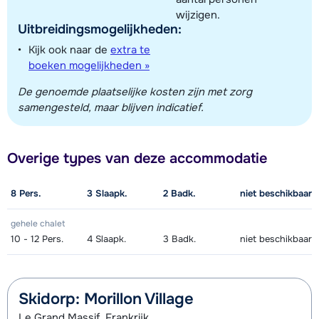
wijzigen.
Uitbreidingsmogelijkheden:
Kijk ook naar de
extra te
boeken mogelijkheden »
De genoemde plaatselijke kosten zijn met zorg
samengesteld, maar blijven indicatief.
Overige types van deze accommodatie
8
Pers.
3
Slaapk.
2
Badk.
niet beschikbaar
gehele chalet
10 - 12
Pers.
4
Slaapk.
3
Badk.
niet beschikbaar
Skidorp: Morillon Village
Le Grand Massif, Frankrijk