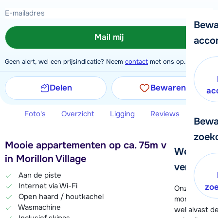
Bewa
Mail mij
acco
Geen alert, wel een prijsindicatie? Neem
contact
met ons op.
Delen
Bewaren
ac
Foto's
Overzicht
Ligging
Reviews
Extra 
Bewa
zoek
Mooie appartementen op ca. 75m van de lift
We helpe
in Morillon Village
verder!
Aan de piste
Internet via Wi-Fi
zo
Onze klanten
Open haard / houtkachel
moment hela
Wasmachine
wel alvast d
Inclusief skipas