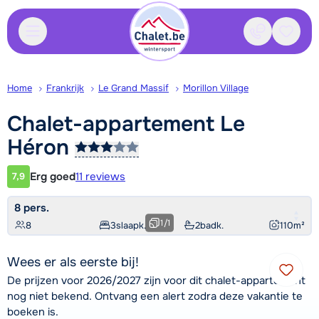
Contact
Bewaa
Home
Frankrijk
Le Grand Massif
Morillon Village
Chalet-appartement Le
Héron
Erg goed
11 reviews
7,9
Klantwaardering
8 pers.
1
/
1
8
3
slaapk.
2
badk.
110
m²
Wees er als eerste bij!
De prijzen voor 2026/2027 zijn voor dit chalet-appartement
nog niet bekend. Ontvang een alert zodra deze vakantie te
boeken is.