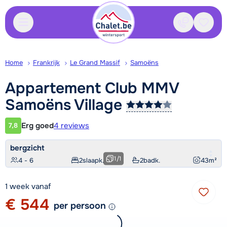
Contact
Bewaa
Home
Frankrijk
Le Grand Massif
Samoëns
Appartement Club MMV
Samoëns
Village
Erg goed
4 reviews
7,8
Klantwaardering
bergzicht
1
/
1
4 - 6
2
slaapk.
2
badk.
43
m²
1 week vanaf
€ 544
per persoon