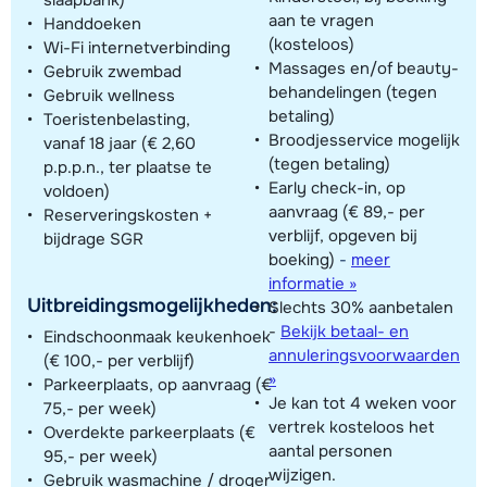
aan te vragen
Handdoeken
(kosteloos)
Wi-Fi internetverbinding
Massages en/of beauty-
Gebruik zwembad
behandelingen (tegen
Gebruik wellness
betaling)
Toeristenbelasting,
Broodjesservice mogelijk
vanaf 18 jaar (€ 2,60
(tegen betaling)
p.p.p.n., ter plaatse te
Early check-in, op
voldoen)
aanvraag (€ 89,- per
Reserveringskosten +
verblijf, opgeven bij
bijdrage SGR
boeking)
-
meer
informatie »
Uitbreidingsmogelijkheden:
Slechts 30% aanbetalen
-
Bekijk betaal- en
Eindschoonmaak keukenhoek
annuleringsvoorwaarden
(€ 100,- per verblijf)
»
Parkeerplaats, op aanvraag (€
Je kan tot 4 weken voor
75,- per week)
vertrek kosteloos het
Overdekte parkeerplaats (€
aantal personen
95,- per week)
wijzigen.
Gebruik wasmachine / droger