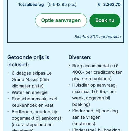
Totaalbedrag
(€ 543,95 p.p.)
€
3.263,70
Optie aanvragen
Boek nu
Slechts 30% aanbetalen
Getoonde prijs is
Diversen:
inclusief:
Borg accommodatie (€
400,- per creditcard ter
6-daagse skipas Le
plaatse te voldoen)
Grand Massif (265
Huisdier op aanvraag,
kilometer piste)
maximaal 1 (€ 95,- per
Water en energie
week, opgeven bij
Eindschoonmaak, excl.
boeking)
keukenhoek en vaat
Kinderbed, bij boeking
Bedlinnen, bedden zijn
aan te vragen
opgemaakt bij aankomst
(kosteloos)
(m.u.v. stapelbed en
Kinderstoel, bij boeking
slaapbank)