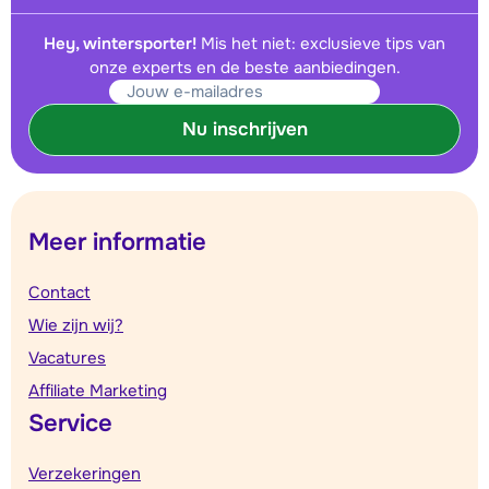
Hey, wintersporter!
Mis het niet: exclusieve tips van
onze experts en de beste aanbiedingen.
Nu inschrijven
Meer informatie
Contact
Wie zijn wij?
Vacatures
Affiliate Marketing
Service
Verzekeringen