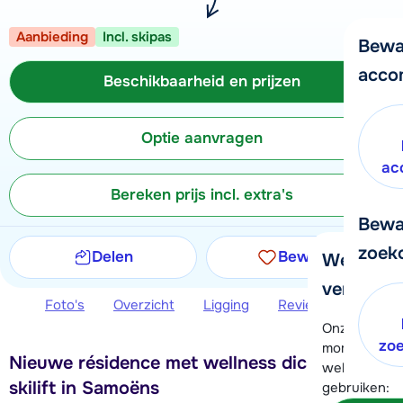
Aanbieding
Incl. skipas
Bewa
acco
Beschikbaarheid en prijzen
Optie aanvragen
ac
Bereken prijs incl. extra's
Bewa
zoek
Delen
Bewaren
We helpe
verder!
Foto's
Overzicht
Ligging
Reviews
Beschi
Onze klanten
zo
moment hela
Nieuwe résidence met wellness dichtbij de
wel alvast d
skilift in Samoëns
gebruiken: