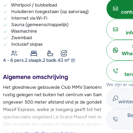
Whirlpool / bubbelbad
Huisdieren toegestaan (op aanvraag)
cont
Internet via Wi-Fi
Sauna (gemeenschappelijk)
Wasmachine
in
Zwembad
Inclusief skipas
What
4 - 6 pers.
2
slaapk.
2 badk.
43
m²
ter
Algemene omschrijving
We zijn er v
Het gloednieuw gebouwde Club MMV Samoëns Village is
rustig gelegen net buiten het centrum van Samoëns. Op
winte
ongeveer 500 meter afstand vind je de gondellift Grand
Massif Express, welke je toegang geeft tot het
Be
spectaculaire skigebied Le Grand Massif met maar liefst ca.
266 km piste! Het gebied in Samöens is ideaal voor
beginners met vele rode en blauwe pistes, in Flaine vind je