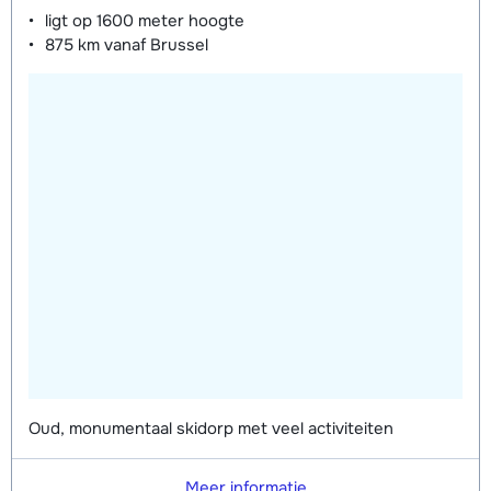
dagen)
van week
ligt op
1600 meter
hoogte
van week
875 km
vanaf Brussel
Mini Kid Schoenen (8 dagen)
afhankelijk
van week
Oud, monumentaal skidorp met veel activiteiten
Meer informatie