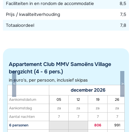
Faciliteiten in en rondom de accommodatie
8,5
Prijs / kwaliteitverhouding
7,5
Totaaloordeel
7,8
Appartement Club MMV Samoëns Village
bergzicht (4 - 6 pers.)
in euro's, per persoon, inclusief skipas
Toon alle accommodaties in dit gebied
december 2026
Deze kaart geeft een indicatie van de ligging van onze accommodaties. De
Aankomstdatum
05
12
19
26
exacte locatie kan enigszins afwijken.
Aankomstdag
za
za
za
za
Aantal nachten
7
7
7
7
6 personen
806
991