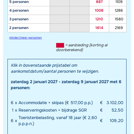
5 personen
887
1109
4 personen
1008
1286
3 personen
1210
1580
2 personen
1614
2169
minder/meer personen
= aanbieding (korting al
doorberekend)
Klik in bovenstaande prijstabel om
aankomstdatum/aantal personen te wijzigen.
zaterdag 2 januari 2027 - zaterdag 9 januari 2027 met 6
personen:
6
x
Accommodatie + skipas (€ 517,00 p.p.)
€
3.102,00
1
x
Reserveringskosten + bijdrage SGR
€
52,50
Toeristenbelasting, vanaf 18 jaar (€ 2,60
6
x
€
109,20
p.p.p.n.)