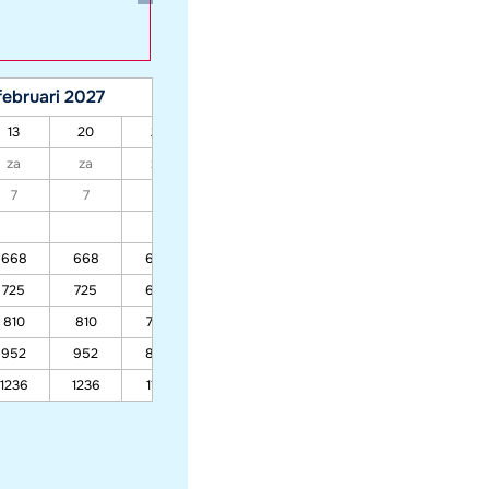
februari 2027
maart 2027
13
20
27
06
13
20
27
za
za
za
za
za
za
za
7
7
7
7
7
7
7
25%
25%
25%
25%
668
668
634
493
472
433
413
725
725
684
515
492
450
430
810
810
758
547
523
475
455
952
952
883
601
574
516
496
1236
1236
1132
710
676
600
580