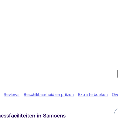
We zijn e
Reviews
Beschikbaarheid en prijzen
Extra te boeken
Ov
ssfaciliteiten in Samoëns