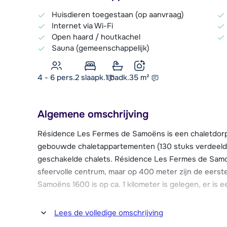
Huisdieren toegestaan (op aanvraag)
Internet via Wi-Fi
Open haard / houtkachel
Sauna (gemeenschappelijk)
4 - 6 pers.
2
slaapk.
1 badk.
35
m²
Algemene omschrijving
Résidence Les Fermes de Samoëns is een chaletdorp be
gebouwde chaletappartementen (130 stuks verdeeld o
geschakelde chalets. Résidence Les Fermes de Samo
sfeervolle centrum, maar op 400 meter zijn de eerste 
Samoëns 1600 is op ca. 1 kilometer is gelegen, er is e
In de résidence bevindt zich onder andere een ver
Lees de volledige omschrijving
van gemaakt kan worden. Verder is er tegen betalin