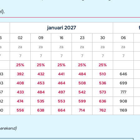
l).
januari 2027
6
02
09
16
23
30
06
a
za
za
za
za
za
za
7
7
7
7
7
7
7
25%
25%
25%
25%
25%
33
392
432
441
484
510
646
83
408
453
464
508
536
699
57
433
484
497
542
573
777
82
474
535
553
599
636
908
30
556
638
664
714
762
1169
berekend)