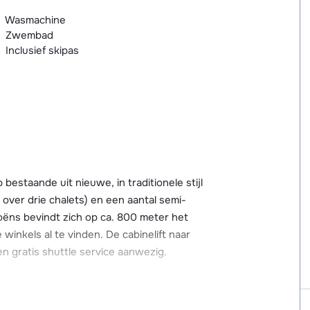
Wasmachine
Zwembad
Inclusief skipas
staande uit nieuwe, in traditionele stijl
ver drie chalets) en een aantal semi-
ëns bevindt zich op ca. 800 meter het
winkels al te vinden. De cabinelift naar
en gratis shuttle service aanwezig.
warmd binnenzwembad waar gratis gebruik
g een sauna en Turks stoombad (voor één van