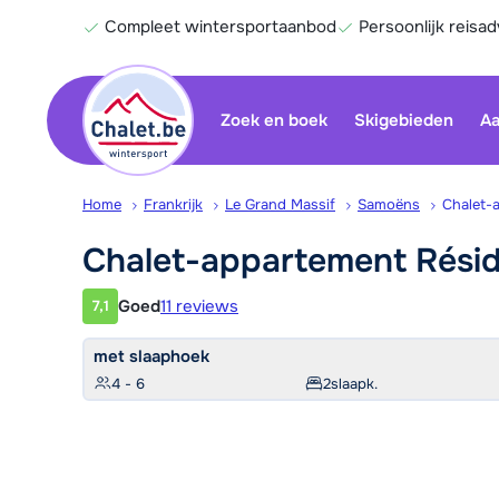
Compleet wintersportaanbod
Persoonlijk reisad
Zoek en boek
Skigebieden
Aa
Home
Frankrijk
Le Grand Massif
Samoëns
Chalet-
Chalet-appartement Rési
Goed
11 reviews
7,1
Klantwaardering
met slaaphoek
4 - 6
2
slaapk.