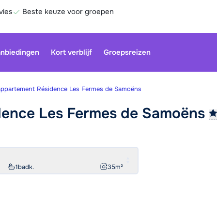
vies
Beste keuze voor groepen
nbiedingen
Kort verblijf
Groepsreizen
appartement Résidence Les Fermes de Samoëns
dence Les Fermes de
Samoëns
Onze klan
gesloten.
gebruiken
Be
1
badk.
35
m²