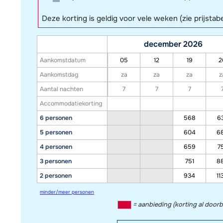
Deze korting is geldig voor vele weken (zie prijstabe
december 2026
Aankomstdatum
05
12
19
2
Aankomstdag
za
za
za
z
Aantal nachten
7
7
7
Accommodatiekorting
6 personen
568
6
5 personen
604
6
4 personen
659
7
3 personen
751
8
2 personen
934
11
minder/meer personen
= aanbieding (korting al door