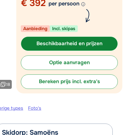
€ 392
per persoon
Plan een terugbelverzoek
r vandaag om 10:00 uur.
Aanbieding
Incl. skipas
Chat met wintersportspecialist
Bel ons via 03 3037838
Beschikbaarheid en prijzen
Optie aanvragen
Bereken prijs incl. extra's
18
erige types
Foto's
Skidorp: Samoëns