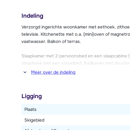
beide 1 sessie gratis), een biljarttafel en een wassere
receptie.
Indeling
Verzorgd ingerichte woonkamer met eethoek, zithoe
televisie. Kitchenette met o.a. (mini)oven of magnetr
vaatwasser. Balkon of terras.
Slaapkamer met 2-persoonsbed en een slaapcabine (i
slaaphoek met een stapelbed. Badkamer met douche o
Meer over de indeling
Soms is dit type appartement verdeeld over twee ve
Ligging
Plaats
Skigebied