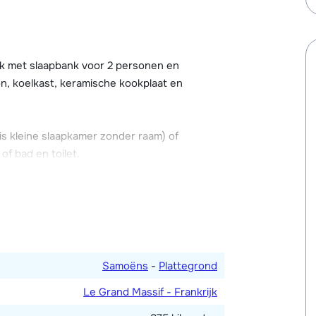
tte. Broodjesservice is mogelijk via de
k met slaapbank voor 2 personen en
on, koelkast, keramische kookplaat en
s kleine slaapkamer zonder raam) of
f bad en toilet.
rdiepingen.
Samoëns
-
Plattegrond
Le Grand Massif - Frankrijk