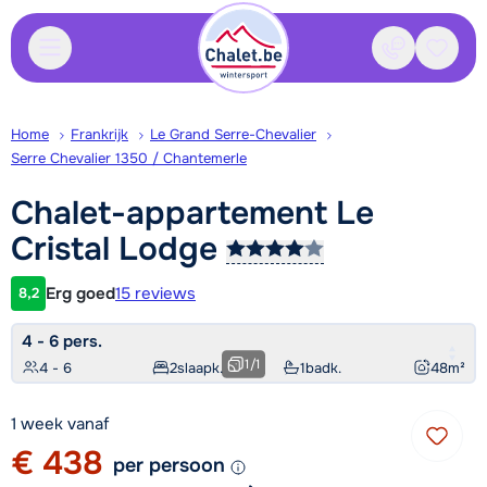
Contact
Bewaa
Home
Frankrijk
Le Grand Serre-Chevalier
Serre Chevalier 1350 / Chantemerle
Chalet-appartement Le
Cristal
Lodge
Erg goed
15 reviews
8,2
Klantwaardering
4 - 6 pers.
1
/
1
4 - 6
2
slaapk.
1
badk.
48
m²
1 week vanaf
€ 438
per persoon