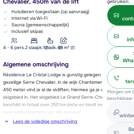
Chevalier, 450m van de lift
gebruiken:
Huisdieren toegestaan (op aanvraag)
Internet via Wi-Fi
cont
Sauna (gemeenschappelijk)
Inclusief skipas
in
4 - 6 pers.
2
slaapk.
1 badk.
48
m²
What
Algemene omschrijving
Résidence Le Cristal Lodge is gunstig gelegen in het
ter
gezellige Serre Chevalier, in de wijk Chantemerle. Op ca.
450 meter vind je al de skiliften, hiermee ga je direct het
Morgen om 0
skigebied in. Het skigebied Le Grand Serre-Chevalier
beschikbaar:
beschikt in totaal over 250 km piste en biedt mogelijkheden
voor wintersporters van alle niveaus!
winte
Lees de volledige omschrijving
Het centrum is al op ca. 300 meter en beschikt over diverse
Be