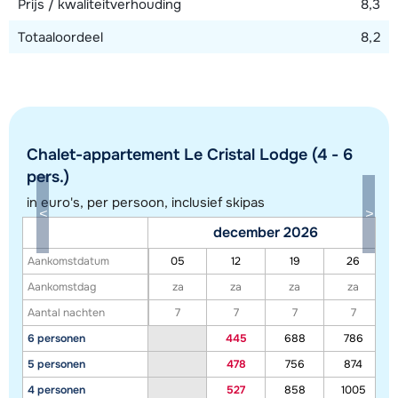
Prijs / kwaliteitverhouding
8,3
Totaaloordeel
8,2
Chalet-appartement Le Cristal Lodge (4 - 6
pers.)
in euro's, per persoon, inclusief skipas
Toon alle accommodaties in dit gebied
december 2026
Deze kaart geeft een indicatie van de ligging van onze accommodaties. De
Aankomstdatum
05
12
19
26
exacte locatie kan enigszins afwijken.
Aankomstdag
za
za
za
za
Aantal nachten
7
7
7
7
6 personen
445
688
786
5 personen
478
756
874
4 personen
527
858
1005