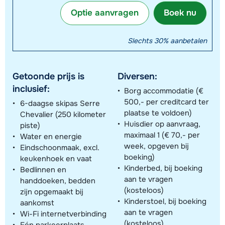
Optie aanvragen
Boek nu
Slechts 30% aanbetalen
Getoonde prijs is
Diversen:
inclusief:
Borg accommodatie (€
500,- per creditcard ter
6-daagse skipas Serre
plaatse te voldoen)
Chevalier (250 kilometer
Huisdier op aanvraag,
piste)
maximaal 1 (€ 70,- per
Water en energie
week, opgeven bij
Eindschoonmaak, excl.
boeking)
keukenhoek en vaat
Kinderbed, bij boeking
Bedlinnen en
aan te vragen
handdoeken, bedden
(kosteloos)
zijn opgemaakt bij
Kinderstoel, bij boeking
aankomst
aan te vragen
Wi-Fi internetverbinding
(kosteloos)
Eén parkeerplaats