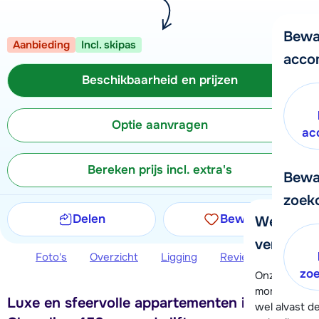
Bewa
Aanbieding
Incl. skipas
acco
Beschikbaarheid en prijzen
Optie aanvragen
ac
Bereken prijs incl. extra's
Bewa
zoek
Delen
Bewaren
We helpe
verder!
Foto's
Overzicht
Ligging
Reviews
Beschi
zo
Onze klanten
moment hela
Luxe en sfeervolle appartementen in Serre
wel alvast d