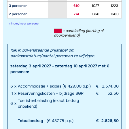
3 personen
610
1027
1223
2 personen
774
1366
1660
minder/meer personen
= aanbieding (korting al
doorberekend)
Klik in bovenstaande prijstabel om
aankomstdatum/aantal personen te wijzigen.
zaterdag 3 april 2027 - zaterdag 10 april 2027 met 6
personen:
6
x
Accommodatie + skipas (€ 429,00 p.p.)
€
2.574,00
1
x
Reserveringskosten + bijdrage SGR
€
52,50
Toeristenbelasting (exact bedrag
6
x
onbekend)
Totaalbedrag
(€ 437,75 p.p.)
€
2.626,50