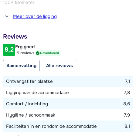
1004 kilometer
Afstand tot winkel(s)
Meer over de ligging
300 meter
Afstand tot restaurant of bar
Reviews
250 meter
Erg goed
8,2
Afstand tot piste
15 reviews
Geverifieerd
450 meter
Samenvatting
Alle reviews
Afstand tot skilift
450 meter
Ontvangst ter plaatse
7,1
Ligging van de accommodatie
7,8
Bekijk kaart
Comfort / inrichting
8,6
Hygiëne / schoonmaak
7,9
Faciliteiten in en rondom de accommodatie
8,1