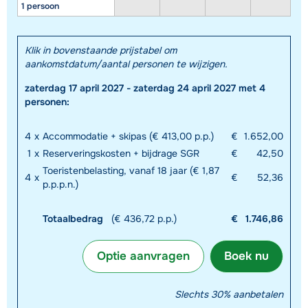
1 persoon
Klik in bovenstaande prijstabel om
aankomstdatum/aantal personen te wijzigen.
zaterdag 17 april 2027 - zaterdag 24 april 2027 met 4
personen:
4
x
Accommodatie + skipas (€ 413,00 p.p.)
€
1.652,00
1
x
Reserveringskosten + bijdrage SGR
€
42,50
Toeristenbelasting, vanaf 18 jaar (€ 1,87
4
x
€
52,36
p.p.p.n.)
Totaalbedrag
(€ 436,72 p.p.)
€
1.746,86
Optie aanvragen
Boek nu
Slechts 30% aanbetalen