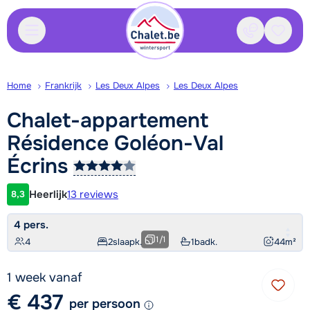
Contact
Bewaa
Home
Frankrijk
Les Deux Alpes
Les Deux Alpes
Chalet-appartement
Résidence Goléon-Val
Écrins
Heerlijk
13 reviews
8,3
Klantwaardering
4 pers.
1
/
1
4
2
slaapk.
1
badk.
44
m²
1 week vanaf
€ 437
per persoon