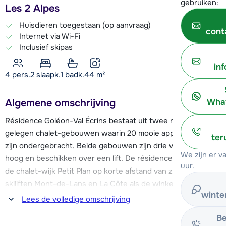
gebruiken:
Les 2 Alpes
Huisdieren toegestaan (op aanvraag)
cont
Internet via Wi-Fi
Inclusief skipas
in
4 pers.
2
slaapk.
1 badk.
44
m²
Algemene omschrijving
What
Résidence Goléon-Val Écrins bestaat uit twee naast elkaar
gelegen chalet-gebouwen waarin 20 mooie appartementen
ter
zijn ondergebracht. Beide gebouwen zijn drie verdiepingen
We zijn er 
hoog en beschikken over een lift. De résidence is gelegen in
uur.
de chalet-wijk Petit Plan op korte afstand van zowel de
skiliften Mont-de-Lans en La Côte als de winkels. De piste
winte
vind je op ca. 100 meter en de skibus naar het centrum stopt
Lees de volledige omschrijving
direct voor de deur.
Be