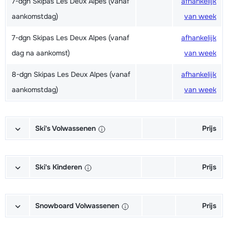
7-dgn Skipas Les Deux Alpes (vanaf
afhankelijk
aankomstdag)
van week
7-dgn Skipas Les Deux Alpes (vanaf
afhankelijk
dag na aankomst)
van week
8-dgn Skipas Les Deux Alpes (vanaf
afhankelijk
aankomstdag)
van week
Ski's Volwassenen
Prijs
Excellent (Excellence) Ski's +
afhankelijk
Schoenen + Stokken (6/7 dagen)
van week
Ski's Kinderen
Prijs
Excellent (Excellence) Ski's +
afhankelijk
Kampioen (Champion) Ski's +
afhankelijk
Stokken (6/7 dagen)
van week
Schoenen + Stokken (6/7 dagen)
van week
Snowboard Volwassenen
Prijs
Excellent (Excellence) Schoenen
afhankelijk
Kampioen (Champion) Ski's +
afhankelijk