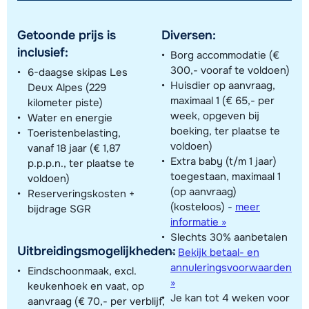
Getoonde prijs is
Diversen:
inclusief:
Borg accommodatie (€
300,- vooraf te voldoen)
6-daagse skipas Les
Huisdier op aanvraag,
Deux Alpes (229
maximaal 1 (€ 65,- per
kilometer piste)
week, opgeven bij
Water en energie
boeking, ter plaatse te
Toeristenbelasting,
voldoen)
vanaf 18 jaar (€ 1,87
Extra baby (t/m 1 jaar)
p.p.p.n., ter plaatse te
toegestaan, maximaal 1
voldoen)
(op aanvraag)
Reserveringskosten +
(kosteloos)
-
meer
bijdrage SGR
informatie »
Slechts 30% aanbetalen
Uitbreidingsmogelijkheden:
-
Bekijk betaal- en
annuleringsvoorwaarden
Eindschoonmaak, excl.
»
keukenhoek en vaat, op
Je kan tot 4 weken voor
aanvraag (€ 70,- per verblijf,