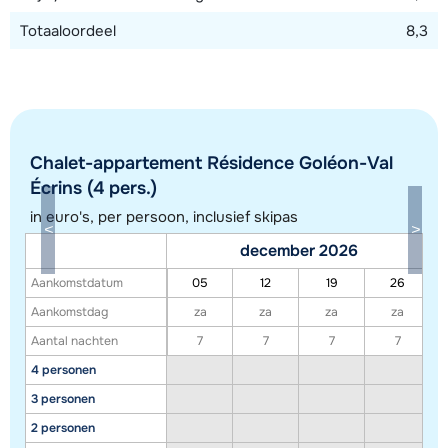
Totaaloordeel
8,3
Chalet-appartement Résidence Goléon-Val
Écrins (4 pers.)
in euro's, per persoon, inclusief skipas
december 2026
Aankomstdatum
05
12
19
26
Toon alle accommodaties in dit gebied
Aankomstdag
za
za
za
za
Deze kaart geeft een indicatie van de ligging van onze accommodaties. De
Aantal nachten
7
7
7
7
exacte locatie kan enigszins afwijken.
4 personen
3 personen
2 personen