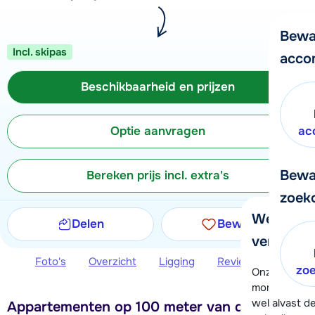
Bewa
Incl. skipas
acco
Beschikbaarheid en prijzen
Optie aanvragen
ac
Bewa
Bereken prijs incl. extra's
zoek
We helpe
Delen
Bewaren
verder!
Foto's
Overzicht
Ligging
Reviews
Beschi
zo
Onze klanten
moment hela
wel alvast d
Appartementen op 100 meter van de piste in