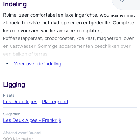
Indeling
De résidence beschikt voor ieder appartement over een
skiberging met skischoendrogers en Wi-Fi
Ruime, zeer comfortabel en luxe ingerichte, woonkamer met
internetverbinding (tegen betaling). Auto's kunnen op de
zithoek, televisie met dvd-speler en eetgedeelte. Complete
openbare parkeerplaatsen van Les Deux-Alpes worden
keuken voorzien van keramische kookplaten,
geparkeerd (ca. 300 meter van de residence, tegen
koffiezetapparaat, broodrooster, koelkast, magnetron, oven
betaling).
en vaatwasser. Sommige appartementen beschikken over
een balkon of terras.
Meer over de indeling
Eén slaapkamer met een 2-persoonsbed en één kleine
slaapkamer met een stapelbed. Badkamer met bad of
Ligging
douche en toilet.
Plaats
Les Deux Alpes
-
Plattegrond
Skigebied
Les Deux Alpes - Frankrijk
Afstand vanaf Brussel
909 kilometer