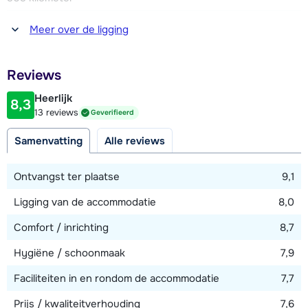
Afstand tot winkel(s)
Meer over de ligging
500 meter
Afstand tot restaurant of bar
Reviews
500 meter
Heerlijk
8,3
Afstand tot piste
13 reviews
Geverifieerd
100 meter
Samenvatting
Alle reviews
Afstand tot skilift
200 meter
Ontvangst ter plaatse
9,1
Afstand tot skibushalte
Ligging van de accommodatie
8,0
10 meter
Comfort / inrichting
8,7
Hygiëne / schoonmaak
7,9
Bekijk kaart
Faciliteiten in en rondom de accommodatie
7,7
Prijs / kwaliteitverhouding
7,6