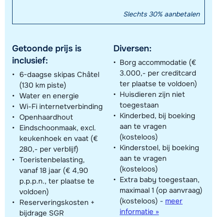
Slechts 30% aanbetalen
Getoonde prijs is
Diversen:
inclusief:
Borg accommodatie (€
3.000,- per creditcard
6-daagse skipas Châtel
ter plaatse te voldoen)
(130 km piste)
Huisdieren zijn niet
Water en energie
toegestaan
Wi-Fi internetverbinding
Kinderbed, bij boeking
Openhaardhout
aan te vragen
Eindschoonmaak, excl.
(kosteloos)
keukenhoek en vaat (€
Kinderstoel, bij boeking
280,- per verblijf)
aan te vragen
Toeristenbelasting,
(kosteloos)
vanaf 18 jaar (€ 4,90
Extra baby toegestaan,
p.p.p.n., ter plaatse te
maximaal 1 (op aanvraag)
voldoen)
(kosteloos)
-
meer
Reserveringskosten +
informatie »
bijdrage SGR