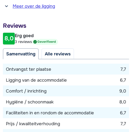
(aan elkaar te schuiven als 2-persoonsbed). Drie badkamers,
Afstand tot winkel(s)
Meer over de ligging
waarvan twee met ieder een douche en één met bad en
1600 meter
toilet. Twee aparte toiletten.
Afstand tot restaurant of bar
Reviews
1600 meter
Erg goed
8,0
Afstand tot piste
3 reviews
Geverifieerd
400 meter (via skilift)
Samenvatting
Alle reviews
Afstand tot skilift
400 meter (Barbossine/Petit Châtel)
Ontvangst ter plaatse
7,7
Ligging van de accommodatie
6,7
Bekijk kaart
Comfort / inrichting
9,0
Hygiëne / schoonmaak
8,0
Faciliteiten in en rondom de accommodatie
6,7
Prijs / kwaliteitverhouding
7,7