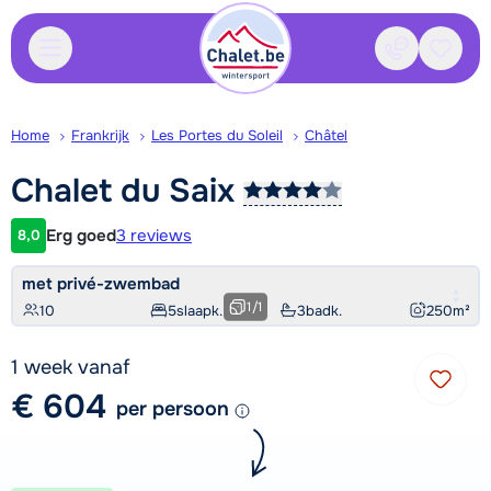
Contact
Bewaa
Home
Frankrijk
Les Portes du Soleil
Châtel
Chalet du
Saix
Erg goed
3 reviews
8,0
Klantwaardering
met privé-zwembad
1
/
1
10
5
slaapk.
3
badk.
250
m²
1 week vanaf
€ 604
per persoon