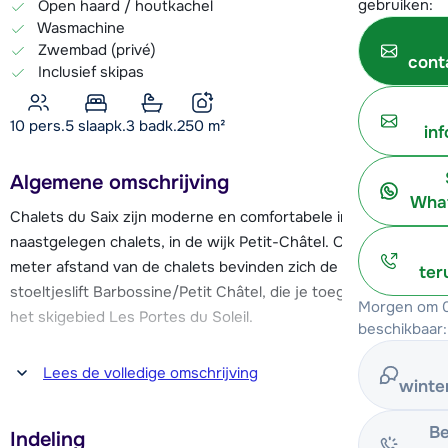
gebruiken:
Open haard / houtkachel
Wasmachine
Zwembad (privé)
cont
Inclusief skipas
10 pers.
5
slaapk.
3 badk.
250
m²
in
Algemene omschrijving
What
Chalets du Saix zijn moderne en comfortabele ingericht
naastgelegen chalets, in de wijk Petit-Châtel. Op ca. 400
meter afstand van de chalets bevinden zich de piste en de
ter
stoeltjeslift Barbossine/Petit Châtel, die je toegang geeft tot
Morgen om 0
het skigebied Les Portes du Soleil.
beschikbaar:
Het levendige centrum van Châtel, met o.a. après-ski bars,
Lees de volledige omschrijving
winte
winkels, restaurants, kinderopvang en skischolen ligt op
ongeveer 1,6 km afstand. Verder kun je een bezoek brengen
Be
Indeling
aan het Forme d'O Centre Aquatique, dat over een