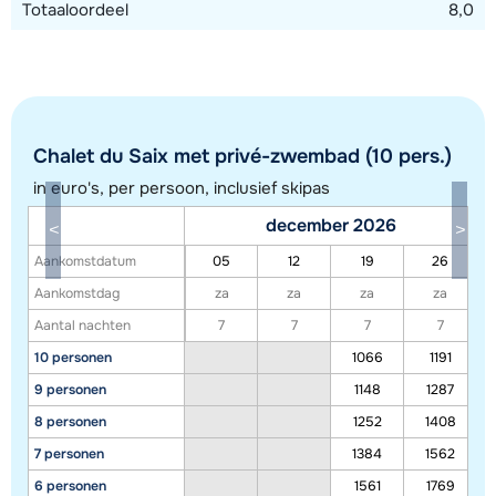
Totaaloordeel
8,0
Chalet du Saix met privé-zwembad (10 pers.)
in euro's, per persoon, inclusief skipas
december 2026
Toon alle accommodaties in dit gebied
Aankomstdatum
05
12
19
26
Deze kaart geeft een indicatie van de ligging van onze accommodaties. De
Aankomstdag
za
za
za
za
exacte locatie kan enigszins afwijken.
Aantal nachten
7
7
7
7
10 personen
1066
1191
9 personen
1148
1287
8 personen
1252
1408
7 personen
1384
1562
6 personen
1561
1769