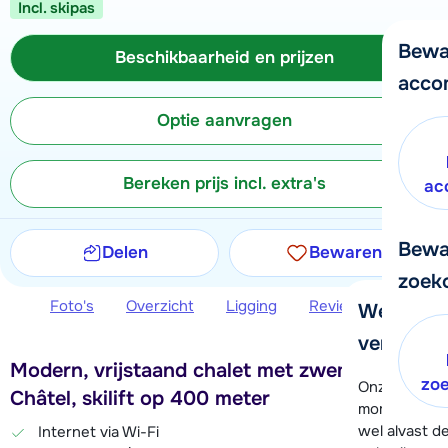
Incl. skipas
Bewa
Beschikbaarheid en prijzen
acco
Optie aanvragen
Bereken prijs incl. extra's
ac
Bewa
Delen
Bewaren
zoek
Foto's
Overzicht
Ligging
Reviews
Beschi
We helpe
verder!
Modern, vrijstaand chalet met zwembad in
zo
Onze klanten
Châtel, skilift op 400 meter
moment hela
wel alvast d
Internet via Wi-Fi