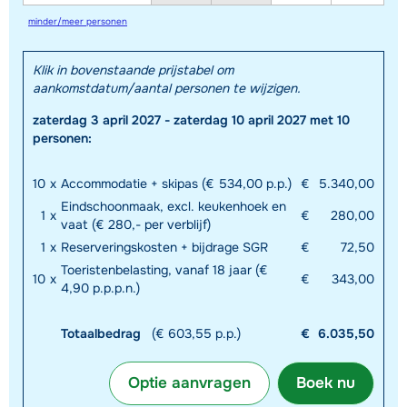
minder/meer personen
Klik in bovenstaande prijstabel om
aankomstdatum/aantal personen te wijzigen.
zaterdag 3 april 2027 - zaterdag 10 april 2027 met 10
personen:
10
x
Accommodatie + skipas (€ 534,00 p.p.)
€
5.340,00
Eindschoonmaak, excl. keukenhoek en
1
x
€
280,00
vaat (€ 280,- per verblijf)
1
x
Reserveringskosten + bijdrage SGR
€
72,50
Toeristenbelasting, vanaf 18 jaar (€
10
x
€
343,00
4,90 p.p.p.n.)
Totaalbedrag
(€ 603,55 p.p.)
€
6.035,50
Optie aanvragen
Boek nu