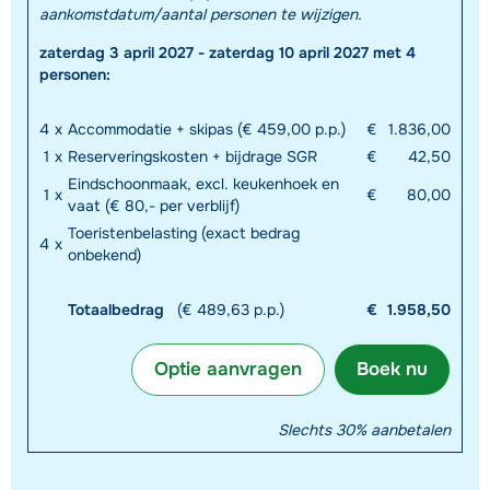
aankomstdatum/aantal personen te wijzigen.
zaterdag 3 april 2027 - zaterdag 10 april 2027 met 4
personen:
4
x
Accommodatie + skipas (€ 459,00 p.p.)
€
1.836,00
1
x
Reserveringskosten + bijdrage SGR
€
42,50
Eindschoonmaak, excl. keukenhoek en
1
x
€
80,00
vaat (€ 80,- per verblijf)
Toeristenbelasting (exact bedrag
4
x
onbekend)
Totaalbedrag
(€ 489,63 p.p.)
€
1.958,50
Optie aanvragen
Boek nu
Slechts 30% aanbetalen