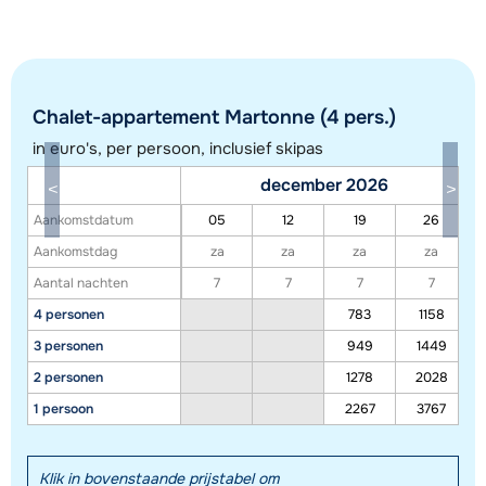
Chalet-appartement Martonne (4 pers.)
in euro's, per persoon, inclusief skipas
december 2026
Aankomstdatum
05
12
19
26
Toon alle accommodaties in dit gebied
Aankomstdag
za
za
za
za
Aantal nachten
7
7
7
7
Deze kaart geeft een indicatie van de ligging van onze accommodaties. De
4 personen
783
1158
exacte locatie kan enigszins afwijken.
3 personen
949
1449
2 personen
1278
2028
1 persoon
2267
3767
Klik in bovenstaande prijstabel om