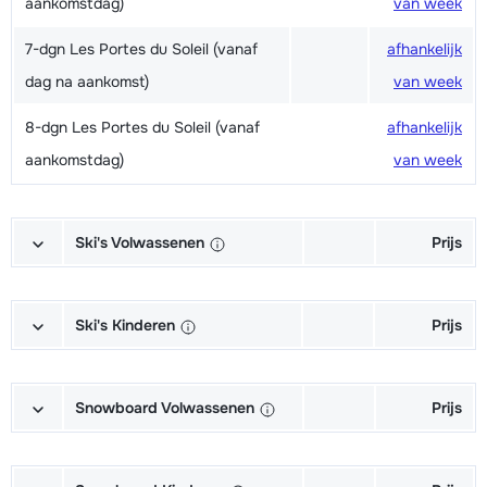
aankomstdag)
van week
7-dgn Les Portes du Soleil (vanaf
afhankelijk
dag na aankomst)
van week
8-dgn Les Portes du Soleil (vanaf
afhankelijk
aankomstdag)
van week
Ski's Volwassenen
Prijs
Excellent (Excellence) Ski's +
afhankelijk
Schoenen + Stokken (6/7 dagen)
van week
Ski's Kinderen
Prijs
Excellent (Excellence) Ski's +
afhankelijk
Kampioen (Champion) Ski's +
afhankelijk
Stokken (6/7 dagen)
van week
Schoenen + Stokken (6/7 dagen)
van week
Snowboard Volwassenen
Prijs
Excellent (Excellence) Schoenen
afhankelijk
Kampioen (Champion) Ski's +
afhankelijk
Goud (Sensation) Snowboard +
afhankelijk
(6/7 dagen)
van week
Stokken (6/7 dagen)
van week