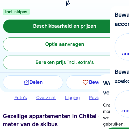
Incl. skipas
Bewa
acco
Beschikbaarheid en prijzen
Optie aanvragen
ac
Bereken prijs incl. extra's
Bewa
zoek
Delen
Bewaren
We helpe
verder!
Foto's
Overzicht
Ligging
Reviews
Beschi
Onze klanten
zo
moment hela
Gezellige appartementen in Châtel op 200
wel alvast d
meter van de skibus
gebruiken: