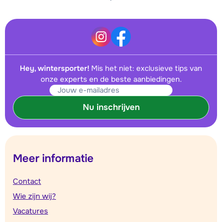
Hey, wintersporter!
Mis het niet: exclusieve tips van
onze experts en de beste aanbiedingen.
Nu inschrijven
Meer informatie
Contact
Wie zijn wij?
Vacatures