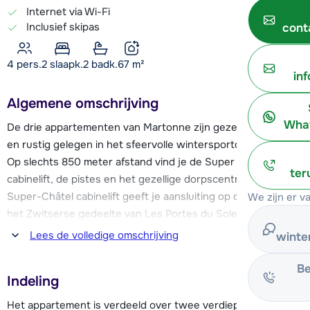
Internet via Wi-Fi
Inclusief skipas
cont
4 pers.
2
slaapk.
2 badk.
67
m²
in
Algemene omschrijving
What
De drie appartementen van Martonne zijn gezellig ingericht
en rustig gelegen in het sfeervolle wintersportdorp Châtel.
Op slechts 850 meter afstand vind je de Super Châtel
ter
cabinelift, de pistes en het gezellige dorpscentrum. De
Super-Châtel cabinelift geeft je aansluiting op de pistes in
We zijn er v
het Zwitserse gedeelte van Les Portes du Soleil. Je kunt er
ook voor kiezen om vanuit het centrum de skibus naar de
Lees de volledige omschrijving
winte
Linga stoeltjeslift of Pré-la-Joux stoeltjeslift te nemen. Beide
skiliften brengen je in de richting van Avoriaz/Morzine. De
Be
Indeling
skibushalte ligt op 200 meter van het appartement. Deze
bus rijdt meerdere keren in de ochtend en de middag en
Het appartement is verdeeld over twee verdiepingen.