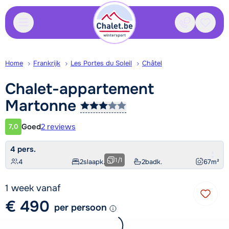
Contact
Bewaa
Home
Frankrijk
Les Portes du Soleil
Châtel
Chalet-appartement
Martonne
Goed
2 reviews
7,0
Klantwaardering
4 pers.
1
/
1
4
2
slaapk.
2
badk.
67
m²
1 week vanaf
€ 490
per persoon