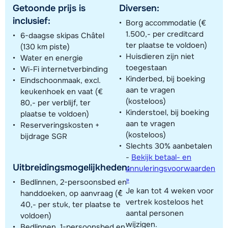
Getoonde prijs is
Diversen:
inclusief:
Borg accommodatie (€
1.500,- per creditcard
6-daagse skipas Châtel
ter plaatse te voldoen)
(130 km piste)
Huisdieren zijn niet
Water en energie
toegestaan
Wi-Fi internetverbinding
Kinderbed, bij boeking
Eindschoonmaak, excl.
aan te vragen
keukenhoek en vaat (€
(kosteloos)
80,- per verblijf, ter
Kinderstoel, bij boeking
plaatse te voldoen)
aan te vragen
Reserveringskosten +
(kosteloos)
bijdrage SGR
Slechts 30% aanbetalen
-
Bekijk betaal- en
Uitbreidingsmogelijkheden:
annuleringsvoorwaarden
»
Bedlinnen, 2-persoonsbed en
Je kan tot 4 weken voor
handdoeken, op aanvraag (€
vertrek kosteloos het
40,- per stuk, ter plaatse te
aantal personen
voldoen)
wijzigen.
Bedlinnen, 1-persoonsbed en