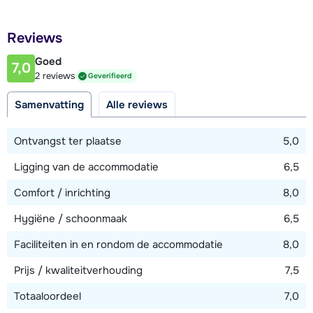
850 meter
Afstand tot restaurant of bar
Reviews
850 meter
Goed
7,0
Afstand tot piste
2 reviews
Geverifieerd
850 meter
Samenvatting
Alle reviews
Afstand tot skilift
850 meter
Ontvangst ter plaatse
5,0
Afstand tot skibushalte
Ligging van de accommodatie
6,5
200 meter
Comfort / inrichting
8,0
Hygiëne / schoonmaak
6,5
Bekijk kaart
Faciliteiten in en rondom de accommodatie
8,0
Prijs / kwaliteitverhouding
7,5
Totaaloordeel
7,0