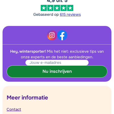
4,9 uit 5
Gebaseerd op
615 reviews
Hey, wintersporter!
Mis het niet: exclusieve tips van
onze experts en de beste aanbiedingen.
Nu inschrijven
Meer informatie
Contact