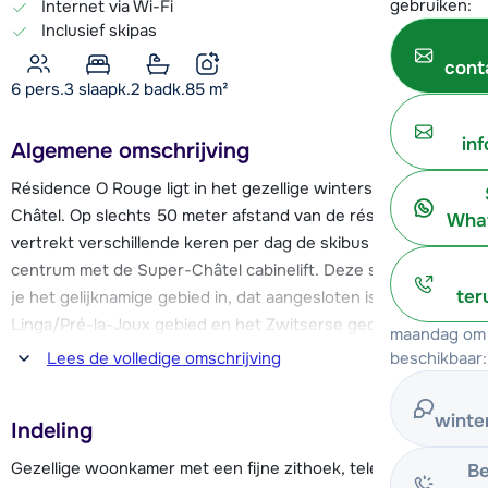
gebruiken:
Internet via Wi-Fi
Inclusief skipas
cont
6 pers.
3
slaapk.
2 badk.
85
m²
in
Algemene omschrijving
Résidence O Rouge ligt in het gezellige wintersportdorp
Châtel. Op slechts 50 meter afstand van de résidence
What
vertrekt verschillende keren per dag de skibus naar het
centrum met de Super-Châtel cabinelift. Deze skilift brengt
ter
je het gelijknamige gebied in, dat aangesloten is op het
Linga/Pré-la-Joux gebied en het Zwitserse gedeelte van
maandag om 
Les Portes du Soleil.
beschikbaar:
Lees de volledige omschrijving
Châtel heeft veel te bieden voor jong en oud! Het centrum
winte
Indeling
ligt op ca. 450 meter loopafstand en ademt een gezellige
sfeer. Je vindt er o.a. verschillende restaurantjes, (après-
Gezellige woonkamer met een fijne zithoek, televisie en
Be
ski) bars en winkels. Kinderen kunnen spelenderwijs leren