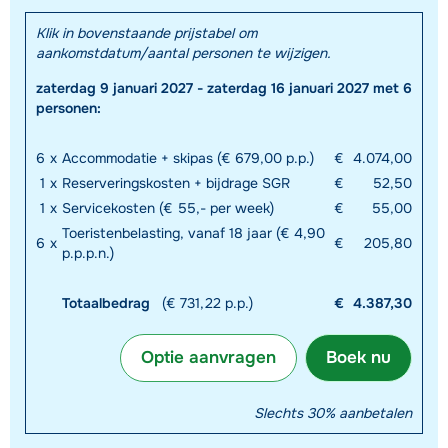
Klik in bovenstaande prijstabel om
aankomstdatum/aantal personen te wijzigen.
zaterdag 9 januari 2027 - zaterdag 16 januari 2027 met 6
personen:
6
x
Accommodatie + skipas (€ 679,00 p.p.)
€
4.074,00
1
x
Reserveringskosten + bijdrage SGR
€
52,50
1
x
Servicekosten (€ 55,- per week)
€
55,00
Toeristenbelasting, vanaf 18 jaar (€ 4,90
6
x
€
205,80
p.p.p.n.)
Totaalbedrag
(€ 731,22 p.p.)
€
4.387,30
Optie aanvragen
Boek nu
Slechts 30% aanbetalen