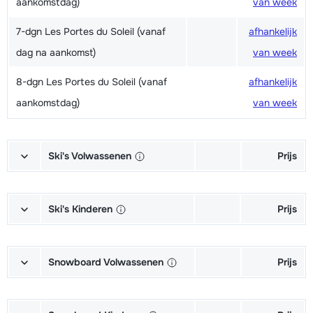
aankomstdag)
van week
7-dgn Les Portes du Soleil (vanaf
afhankelijk
dag na aankomst)
van week
8-dgn Les Portes du Soleil (vanaf
afhankelijk
aankomstdag)
van week
Ski's Volwassenen
Prijs
Excellent (Excellence) Ski's +
afhankelijk
Schoenen + Stokken (6/7 dagen)
van week
Ski's Kinderen
Prijs
Excellent (Excellence) Ski's +
afhankelijk
Kampioen (Champion) Ski's +
afhankelijk
Stokken (6/7 dagen)
van week
Schoenen + Stokken (6/7 dagen)
van week
Snowboard Volwassenen
Prijs
Excellent (Excellence) Schoenen
afhankelijk
Kampioen (Champion) Ski's +
afhankelijk
Goud (Sensation) Snowboard +
afhankelijk
(6/7 dagen)
van week
Stokken (6/7 dagen)
van week