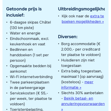
Getoonde prijs is
Uitbreidingsmogelijkhede
inclusief:
Kijk ook naar de
extra te
boeken mogelijkheden »
6-daagse skipas Châtel
(130 km piste)
Water en energie
Diversen:
Eindschoonmaak, excl.
Borg accommodatie (€
keukenhoek en vaat
2.000,- per creditcard
Bedlinnen en
ter plaatse te voldoen)
handdoeken (1 set per
Huisdieren zijn niet
persoon)
toegestaan
Opgemaakte bedden bij
Extra baby toegestaan,
aankomst
maximaal 1 (op aanvraag)
Wi-Fi internetverbinding
(kosteloos)
-
meer
Twee parkeerplaatsen
informatie »
in de parkeergarage
Slechts 30% aanbetalen
Servicekosten (€ 55,-
-
Bekijk betaal- en
per week, ter plaatse te
annuleringsvoorwaarden
voldoen)
»
Toeristenbelasting,