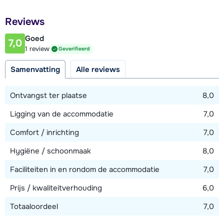
Afstand tot restaurant of bar
Reviews
450 meter
Goed
7,0
Afstand tot piste
1 review
Geverifieerd
650 meter
Samenvatting
Alle reviews
Afstand tot skilift
650 meter (Super-Châtel)
Ontvangst ter plaatse
8,0
Afstand tot skibushalte
Ligging van de accommodatie
7,0
50 meter
Comfort / inrichting
7,0
Hygiëne / schoonmaak
8,0
Bekijk kaart
Faciliteiten in en rondom de accommodatie
7,0
Prijs / kwaliteitverhouding
6,0
Totaaloordeel
7,0