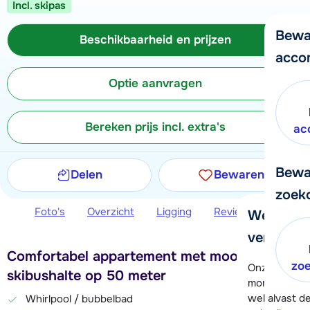
Incl. skipas
Bewa
Beschikbaarheid en prijzen
acco
Optie aanvragen
Bereken prijs incl. extra's
ac
Bewa
Delen
Bewaren
zoek
Foto's
Overzicht
Ligging
Reviews
Beschi
We helpe
verder!
Comfortabel appartement met mooi uitzicht,
zo
Onze klanten
skibushalte op 50 meter
moment hela
wel alvast d
Whirlpool / bubbelbad