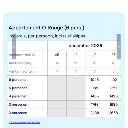
Appartement O Rouge (6 pers.)
in euro's, per persoon, inclusief skipas
december 2026
Aankomstdatum
05
12
19
26
Toon alle accommodaties in dit gebied
Aankomstdag
za
za
za
za
Aantal nachten
7
7
7
7
Deze kaart geeft een indicatie van de ligging van onze accommodaties. De
6 personen
1045
1102
exacte locatie kan enigszins afwijken.
5 personen
1189
1257
4 personen
1405
1490
3 personen
1766
1880
2 personen
2488
2658
minder/meer personen