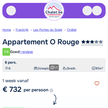
Contact
Bewaa
Home
Frankrijk
Les Portes du Soleil
Châtel
Appartement O
Rouge
Goed
1 review
7,0
Klantwaardering
6 pers.
1
/
1
6
3
slaapk.
2
badk.
85
m²
1 week vanaf
€ 732
per persoon