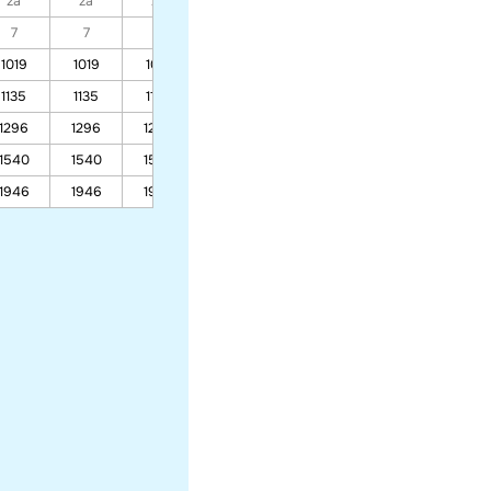
za
za
za
za
za
za
za
7
7
7
7
7
7
7
1019
1019
1019
876
800
771
1135
1135
1135
968
880
846
1296
1296
1296
1097
990
950
1540
1540
1540
1290
1157
1107
1946
1946
1946
1613
1436
1369