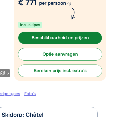
€ 771
Vul het contactformulier in
per persoon
Mail naar info@chalet.be
 vandaag tot 17:30 uur.
Incl. skipas
Beschikbaarheid en prijzen
Optie aanvragen
Bereken prijs incl. extra's
16
erige types
Foto's
Skidorp: Châtel