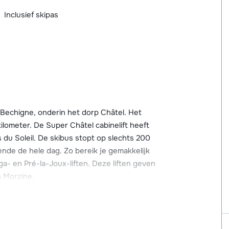
Inclusief skipas
 Bechigne, onderin het dorp Châtel. Het
kilometer. De Super Châtel cabinelift heeft
 du Soleil. De skibus stopt op slechts 200
nde de hele dag. Zo bereik je gemakkelijk
ga- en Pré-la-Joux-liften. Deze liften geven
n Morzine.
stand van résidence Quintessence. Hier is een
den, evenals skischolen, kinderopvang en een