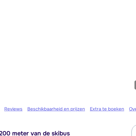
We zijn er
Reviews
Beschikbaarheid en prijzen
Extra te boeken
Ov
 200 meter van de skibus