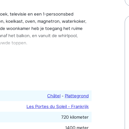
hirlpool, de perfecte plek om te ontspannen
oek, televisie en een 1-persoonsbed
 de mogelijkheid om je skispullen op te
en, koelkast, oven, magnetron, waterkoker,
overdekt en één in de garage.
a de woonkamer heb je toegang het ruime
anaf het balkon, en vanuit de whirlpool,
euwde toppen.
ersoonsbed en en-suite badkamer met douche
 (aan elkaar te schuiven als 2-
Châtel
-
Plattegrond
Les Portes du Soleil - Frankrijk
720 kilometer
1400 meter