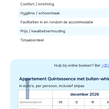
Comfort / inrichting
Hygiëne / schoonmaak
Faciliteiten in en rondom de accommodatie
Prijs / kwaliteitverhouding
Totaaloordeel
Hulp bij online boeken? Bel
+31 
Appartement Quintessence met buiten-whirlp
in euro's, per persoon, inclusief skipas
december 2026
Aankomstdatum
05
12
19
2