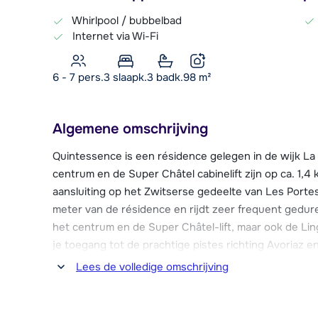
Whirlpool / bubbelbad
Internet via Wi-Fi
6 - 7 pers.
3
slaapk.
3 badk.
98
m²
Algemene omschrijving
Quintessence is een résidence gelegen in de wijk La
centrum en de Super Châtel cabinelift zijn op ca. 1,4 
aansluiting op het Zwitserse gedeelte van Les Portes
meter van de résidence en rijdt zeer frequent gedure
het centrum en de Super Châtel-lift, maar ook de Lin
je toegang tot de prachtige pistes richting Avoriaz e
Lees de volledige omschrijving
Het centrum van Châtel is te vinden op ca. 1,4 km af
ruim aanbod aan winkels, restaurants en bars te vin
wellnesscentrum met overdekt zwembad.