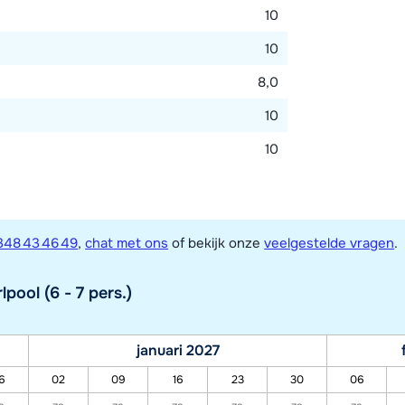
10
10
8,0
10
10
348 43 46 49
,
chat met ons
of bekijk onze
veelgestelde vragen
.
ool (6 - 7 pers.)
januari 2027
6
02
09
16
23
30
06