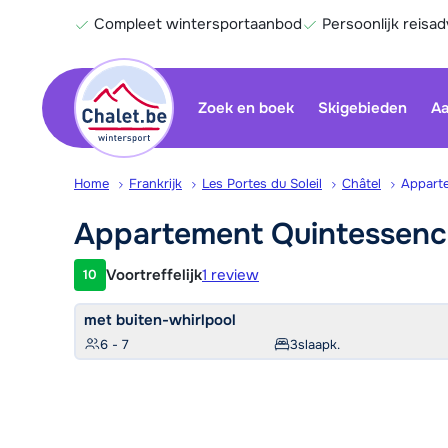
Compleet wintersportaanbod
Persoonlijk reisad
Zoek en boek
Skigebieden
Aa
Home
Frankrijk
Les Portes du Soleil
Châtel
Appart
Appartement
Quintessen
Voortreffelijk
1 review
10
Klantwaardering
met buiten-whirlpool
6 - 7
3
slaapk.