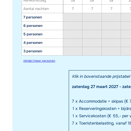
Aankomstdag
za
za
za
z
Aantal nachten
7
7
7
7 personen
6 personen
5 personen
4 personen
3 personen
minder/meer personen
Klik in bovenstaande prijstab
zaterdag 27 maart 2027 - zate
7
x
Accommodatie + skipas (€ 7
1
x
Reserveringskosten + bijd
1
x
Servicekosten (€ 55,- per 
7
x
Toeristenbelasting, vanaf 18