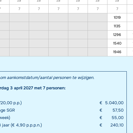
a
za
za
za
za
za
za
7
7
7
7
7
7
7
1019
1135
1296
1540
1946
el om aankomstdatum/aantal personen te wijzigen.
rdag 3 april 2027 met 7 personen:
20,00 p.p.)
€
5.040,00
rage SGR
€
57,50
week)
€
55,00
 jaar (€ 4,90 p.p.p.n.)
€
240,10