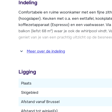
Indeling
Dit appartement beschikt over een heerlijke buitenw
Comfortabele en ruime woonkamer met een fijne zith
en na te genieten van een mooie dag. Daarnaast is er
(hoogslaper). Keuken met o.a. een eettafel, kookplat
bergen, evenals twee parkeerplaatsen, waarvan één 
koffiezetapparaat (Espresso) en een vaatwasser. Vi
balkon (liefst 68 m²) waar je ook de whirlpool vindt. V
geniet van je van een prachtig uitzicht op de besne
Drie slaapkamers, waarvan twee met ieder een 2-p
Meer over de indeling
en toilet. Eén slaapkamer met twee 1-persoonsbedden
persoonsbed). Badkamer met douche en toilet.
Ligging
Plaats
Skigebied
Afstand vanaf Brussel
Afstand tot winkel(s)