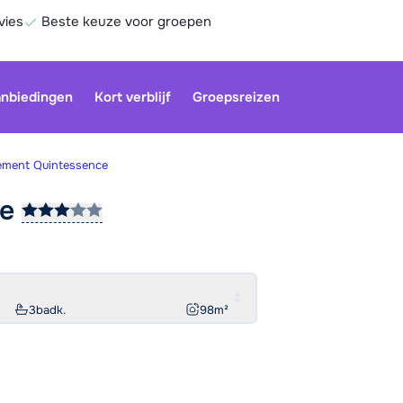
vies
Beste keuze voor groepen
nbiedingen
Kort verblijf
Groepsreizen
ement Quintessence
ce
Be
3
badk.
98
m²