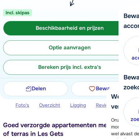
Incl. skipas
Bewa
acco
Beschikbaarheid en prijzen
Optie aanvragen
ac
Bereken prijs incl. extra's
Bewa
zoek
Delen
Bewaren
We helpe
Foto's
Overzicht
Ligging
Reviews
Beschi
verder!
zo
Onze klanten
Goed verzorgde appartementen met balkon
moment hela
of terras in Les Gets
wel alvast d