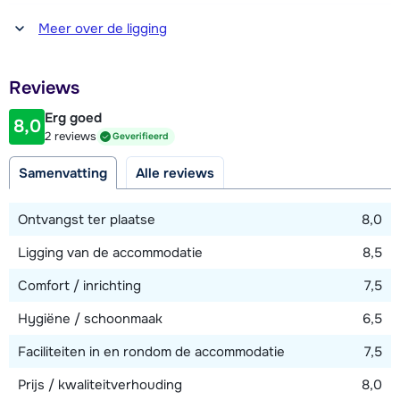
Afstand tot winkel(s)
Meer over de ligging
900 meter
Afstand tot restaurant of bar
Reviews
900 meter
Erg goed
8,0
Afstand tot piste
2 reviews
Geverifieerd
900 meter
Samenvatting
Alle reviews
Afstand tot skilift
900 meter (Chavannes Express / Télécabine des
Ontvangst ter plaatse
8,0
Chavannes)
Ligging van de accommodatie
8,5
Afstand tot skibushalte
20 meter
Comfort / inrichting
7,5
Hygiëne / schoonmaak
6,5
Bekijk kaart
Faciliteiten in en rondom de accommodatie
7,5
Prijs / kwaliteitverhouding
8,0