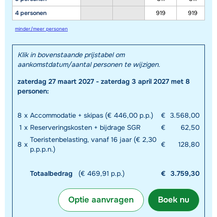
4 personen
919
919
minder/meer personen
Klik in bovenstaande prijstabel om
aankomstdatum/aantal personen te wijzigen.
zaterdag 27 maart 2027 - zaterdag 3 april 2027 met 8
personen:
8
x
Accommodatie + skipas (€ 446,00 p.p.)
€
3.568,00
1
x
Reserveringskosten + bijdrage SGR
€
62,50
Toeristenbelasting, vanaf 16 jaar (€ 2,30
8
x
€
128,80
p.p.p.n.)
Totaalbedrag
(€ 469,91 p.p.)
€
3.759,30
Optie aanvragen
Boek nu