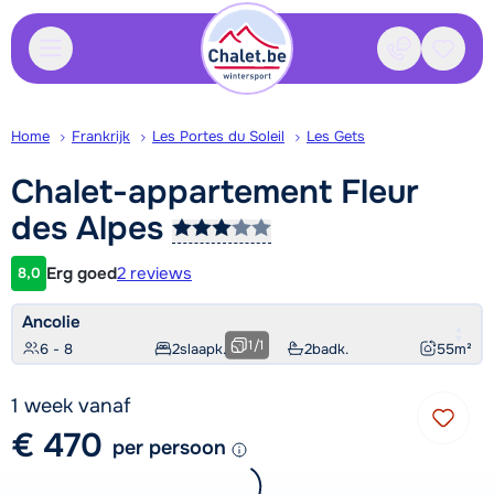
Contact
Bewaa
Home
Frankrijk
Les Portes du Soleil
Les Gets
Chalet-appartement Fleur
des
Alpes
Erg goed
2 reviews
8,0
Klantwaardering
Ancolie
1
/
1
6 - 8
2
slaapk.
2
badk.
55
m²
1 week vanaf
€ 470
per persoon