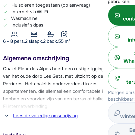
gebruiken:
Huisdieren toegestaan (op aanvraag)
Internet via Wi-Fi
Wasmachine
cont
Inclusief skipas
in
6 - 8 pers.
2
slaapk.
2 badk.
55
m²
Algemene omschrijving
What
Chalet Fleur des Alpes heeft een rustige ligging aan de rand
van het oude dorp Les Gets, met uitzicht op de piste Les
ter
Perrieres. Het chalet is onderverdeeld in zes
appartementen, die allemaal een comfortabele inrichting
Morgen om 0
hebben en voorzien zijn van een terras of balkon en een Wi-
beschikbaar:
Fi internetverbinding.
Lees de volledige omschrijving
winte
De afstand tot de Chavannes skiliften en piste is ca. 900
meter. Ook het centrum van Les Gets vind je op ongeveer
Be