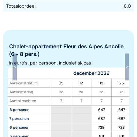
Totaaloordeel
8,0
Chalet-appartement Fleur des Alpes Ancolie
(6 - 8 pers.)
in euro's, per persoon, inclusief skipas
december 2026
Aankomstdatum
05
12
19
26
Toon alle accommodaties in dit gebied
Aankomstdag
za
za
za
za
Aantal nachten
7
7
7
7
Deze kaart geeft een indicatie van de ligging van onze accommodaties. De
8 personen
647
647
exacte locatie kan enigszins afwijken.
7 personen
687
687
6 personen
738
738
5 personen
811
811