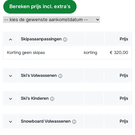
Bereken prijs incl. extra's
Skipasaanpassingen
Prijs
Korting geen skipas
korting
€ 320,00
Ski's Volwassenen
Prijs
Excellent (Excellence) Ski's +
afhankelijk
Schoenen + Stokken (6/7 dagen)
van week
Ski's Kinderen
Prijs
Excellent (Excellence) Ski's +
afhankelijk
Kampioen (Champion) Ski's +
afhankelijk
Stokken (6/7 dagen)
van week
Schoenen + Stokken (6/7 dagen)
van week
Snowboard Volwassenen
Prijs
Excellent (Excellence) Schoenen
afhankelijk
Kampioen (Champion) Ski's +
afhankelijk
Goud (Sensation) Snowboard +
afhankelijk