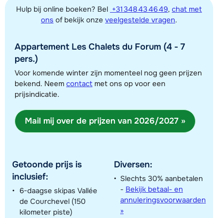
Hulp bij online boeken? Bel
+31 348 43 46 49
,
chat met
ons
of bekijk onze
veelgestelde vragen
.
Appartement Les Chalets du Forum (4 - 7
Toon alle accommodaties in dit gebied
pers.)
Deze kaart geeft een indicatie van de ligging van onze accommodaties. De
Voor komende winter zijn momenteel nog geen prijzen
bekend. Neem
contact
met ons op voor een
exacte locatie kan enigszins afwijken.
prijsindicatie.
Mail mij over de prijzen van 2026/2027 »
Getoonde prijs is
Diversen:
inclusief:
Slechts 30% aanbetalen
-
Bekijk betaal- en
6-daagse skipas Vallée
annuleringsvoorwaarden
de Courchevel (150
»
kilometer piste)