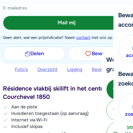
Bewa
Mail mij
acco
Geen alert, wel een prijsindicatie? Neem
contact
met ons op.
Delen
Bewaren
ac
We helpe
graag ver
Foto's
Overzicht
Ligging
Reviews
Extra 
Bewa
zoek
Bel 
Résidence vlakbij skilift in het centrum van
3
Courchevel 1850
P
Aan de piste
Huisdieren toegestaan (op aanvraag)
terug
zo
Internet via Wi-Fi
Inclusief skipas
St