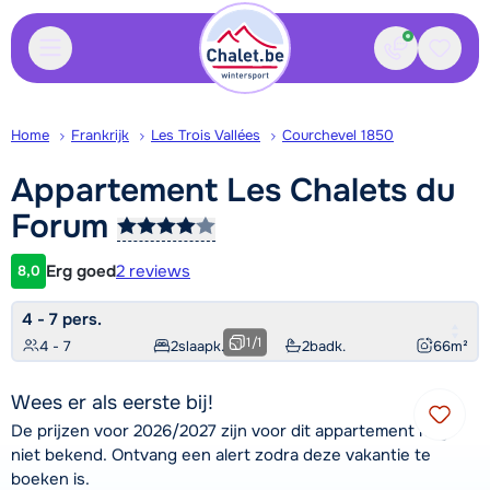
Contact
Bewaa
Home
Frankrijk
Les Trois Vallées
Courchevel 1850
Appartement Les Chalets du
Forum
Erg goed
2 reviews
8,0
Klantwaardering
4 - 7 pers.
1
/
1
4 - 7
2
slaapk.
2
badk.
66
m²
Wees er als eerste bij!
De prijzen voor 2026/2027 zijn voor dit appartement nog
niet bekend. Ontvang een alert zodra deze vakantie te
boeken is.