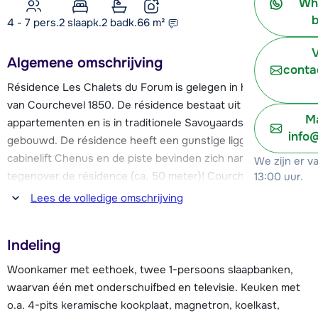
Wh
b
4 - 7 pers.
2
slaapk.
2 badk.
66
m²
V
Algemene omschrijving
conta
Résidence Les Chalets du Forum is gelegen in het centrum
van Courchevel 1850. De résidence bestaat uit 51
Ma
appartementen en is in traditionele Savoyaardse stijl
info
gebouwd. De résidence heeft een gunstige ligging; de
cabinelift Chenus en de piste bevinden zich namelijk direct
We zijn er v
tegenover de résidence (ca. 50 meter)! Courchevel 1850 ligt
13:00 uur.
aan de rand van het immense Les Trois Vallées skigebied,
Lees de volledige omschrijving
dat 600 km aan gevarieerde pistes te bieden heeft!
Indeling
Het dorp Courchevel 1850 biedt een gezellig nachtleven en
beschikt over een uitgebreid aanbod aan faciliteiten,
Woonkamer met eethoek, twee 1-persoons slaapbanken,
waaronder een schaatsbaan, diverse (luxe) winkels en
waarvan één met onderschuifbed en televisie. Keuken met
restaurants en een skischool.
o.a. 4-pits keramische kookplaat, magnetron, koelkast,