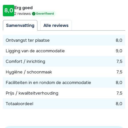
50 meter
Erg goed
8,0
Afstand tot piste
2 reviews
Geverifieerd
50 meter
Samenvatting
Alle reviews
Afstand tot skilift
50 meter (Chenus)
Ontvangst ter plaatse
8,0
Ligging van de accommodatie
9,0
Bekijk kaart
Comfort / inrichting
7,5
Hygiëne / schoonmaak
7,5
Faciliteiten in en rondom de accommodatie
8,0
Prijs / kwaliteitverhouding
7,5
Totaaloordeel
8,0