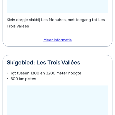
middags - Gevorderd (min. 4 weken)
van week
Groepsles snowboard vanaf 5 jaar
afhankelijk
Klein dorpje vlakbij Les Menuires, met toegang tot Les
's middags - Beginner (0 weken)
van week
Trois Vallées
Groepsles snowboard vanaf 5 jaar
afhankelijk
's middags - Gemiddeld (1-2 weken)
van week
Meer informatie
Groepsles snowboard vanaf 5 jaar
afhankelijk
's middags - Gevorderd (min. 3
van week
Skigebied: Les Trois Vallées
weken)
ligt tussen
1300 en 3200 meter
hoogte
600 km
pistes