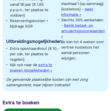
maximaal 1 (op aanvraag)
vanaf 18 jaar (€ 1,65
(kosteloos)
-
meer
p.p.p.n., ter plaatse te
informatie »
voldoen)
Slechts 30% aanbetalen
Reserveringskosten +
-
Bekijk betaal- en
bijdrage SGR
annuleringsvoorwaarden
»
Uitbreidingsmogelijkheden:
Je kan tot 4 weken voor
vertrek kosteloos het
Extra openhaardhout (€ 10,-
aantal personen
per zak, ter plaatse te
wijzigen.
regelen)
Kijk ook naar de
extra te
boeken mogelijkheden »
De genoemde plaatselijke kosten zijn met zorg
samengesteld, maar blijven indicatief.
Extra te boeken