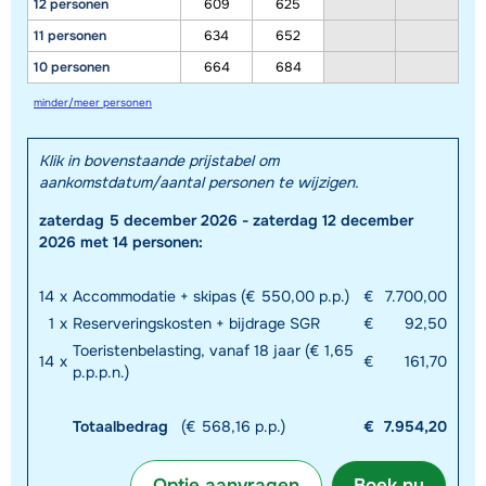
12 personen
609
625
11 personen
634
652
10 personen
664
684
minder/meer personen
Klik in bovenstaande prijstabel om
aankomstdatum/aantal personen te wijzigen.
zaterdag 5 december 2026 - zaterdag 12 december
2026 met 14 personen:
14
x
Accommodatie + skipas (€ 550,00 p.p.)
€
7.700,00
1
x
Reserveringskosten + bijdrage SGR
€
92,50
Toeristenbelasting, vanaf 18 jaar (€ 1,65
14
x
€
161,70
p.p.p.n.)
Totaalbedrag
(€ 568,16 p.p.)
€
7.954,20
Optie aanvragen
Boek nu