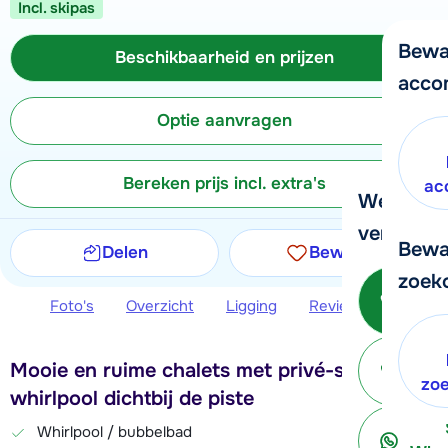
Incl. skipas
Bewa
Beschikbaarheid en prijzen
acco
Optie aanvragen
Bereken prijs incl. extra's
ac
We helpe
verder!
Bewa
Delen
Bewaren
zoek
Be
Foto's
Overzicht
Ligging
Reviews
Beschi
Mooie en ruime chalets met privé-sauna en
ter
zo
whirlpool dichtbij de piste
Whirlpool / bubbelbad