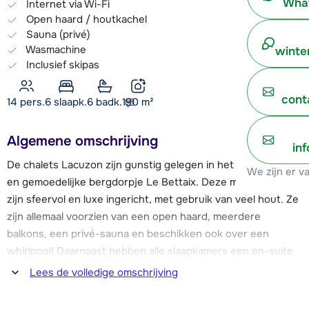
What
Internet via Wi-Fi
Open haard / houtkachel
Sauna (privé)
Wasmachine
winte
Inclusief skipas
cont
14 pers.
6
slaapk.
6 badk.
190
m²
Algemene omschrijving
in
De chalets Lacuzon zijn gunstig gelegen in het vriendelijke
We zijn er v
en gemoedelijke bergdorpje Le Bettaix. Deze mooie chalets
zijn sfeervol en luxe ingericht, met gebruik van veel hout. Ze
zijn allemaal voorzien van een open haard, meerdere
balkons, een privé-sauna en beschikken ook over een
whirlpool! Daarnaast hebben alle slaapkamers een en-suite
badkamer. Vlakbij de chalets eindigt de blauwe piste en ook
Lees de volledige omschrijving
de stoeltjeslift vertrekt op ca. 150-250 meter afstand van de
chalets vandaan (=vrij vlakke weg). Deze nieuwe lift biedt