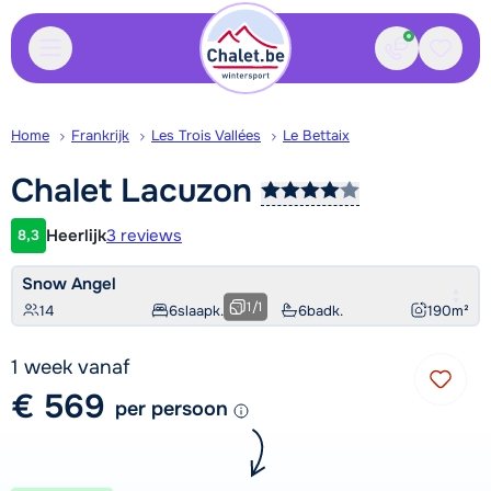
Contact
Bewaa
Home
Frankrijk
Les Trois Vallées
Le Bettaix
Chalet
Lacuzon
Heerlijk
3 reviews
8,3
Klantwaardering
Snow Angel
1
/
1
14
6
slaapk.
6
badk.
190
m²
1 week vanaf
€ 569
per persoon