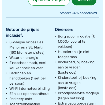
Slechts 30% aanbetalen
Getoonde prijs is
Diversen:
inclusief:
Borg accommodatie (€
1.000,- vooraf te
6-daagse skipas Les
voldoen)
Menuires / St. Martin
Huisdieren zijn niet
(160 kilometer pistes)
toegestaan
Water en energie
Kinderbed, bij boeking
Eindschoonmaak, excl.
aan te vragen
keukenhoek en vaat
(kosteloos)
Bedlinnen en
Kinderstoel, bij boeking
handdoeken (1 set per
aan te vragen
persoon)
(kosteloos)
Wi-Fi internetverbinding
Broodjesservice mogelijk
Eén zak openhaardhout
(tegen betaling)
Parkeerplaats
Extra baby toegestaan,
Toeristenbelasting,