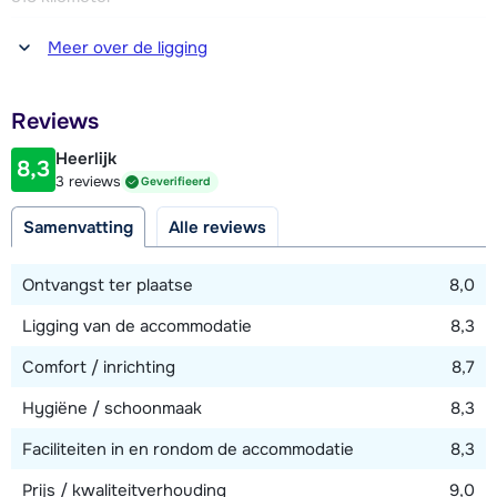
mogelijk.
slaapkamers beschikken over een balkon. Zes en-suite
Afstand tot winkel(s)
Meer over de ligging
badkamers met ieder een douche en een apart toilet.
100 meter
Afstand tot piste
Reviews
150 - 250 meter
Heerlijk
8,3
Afstand tot skilift
3 reviews
Geverifieerd
150 - 250 meter
Samenvatting
Alle reviews
Afstand tot loipe
150 - 250 meter
Ontvangst ter plaatse
8,0
Ligging van de accommodatie
8,3
Bekijk kaart
Comfort / inrichting
8,7
Hygiëne / schoonmaak
8,3
Faciliteiten in en rondom de accommodatie
8,3
Prijs / kwaliteitverhouding
9,0