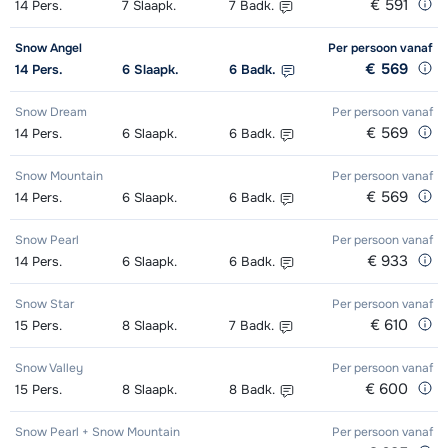
€ 591
14
Pers.
7
Slaapk.
7
Badk.
Minikid Ski's + Stokken (8 dagen)
Groepsles ski Kind (5 - 13 jaar) 's
afhankelijk
€ 51,00
Premium Ski's + Schoenen +
€ 158,00
Snow Angel
Per persoon
vanaf
morgens - Beginner (0-1 week)
van week
Stokken (8 dagen)
€ 569
14
Pers.
6
Slaapk.
6
Badk.
Groepsles ski Kind (5 - 13 jaar) 's
afhankelijk
Premium Ski's + Stokken (8 dagen)
€ 125,00
Snow Dream
Per persoon
vanaf
morgens - Gemiddeld (2-4 weken)
van week
€ 569
14
Pers.
6
Slaapk.
6
Badk.
Premium Schoenen (8 dagen)
€ 53,00
Groepsles ski Kind (5 - 13 jaar) 's
afhankelijk
Snow Mountain
Per persoon
vanaf
Classic Ski's + Schoenen + Stokken
€ 127,00
morgens - Gevorderd (min. 4
van week
€ 569
14
Pers.
6
Slaapk.
6
Badk.
(8 dagen)
weken)
Snow Pearl
Per persoon
vanaf
Classic Ski's + Stokken (8 dagen)
€ 99,00
€ 933
14
Pers.
6
Slaapk.
6
Badk.
Groepsles snowboard vanaf 5 jaar
afhankelijk
's morgens - Beginner (0 weken)
van week
Snow Star
Per persoon
vanaf
€ 610
15
Pers.
8
Slaapk.
7
Badk.
Groepsles snowboard vanaf 5 jaar
afhankelijk
Snow Valley
Per persoon
vanaf
's morgens - Gemiddeld (1-2 weken)
van week
€ 600
15
Pers.
8
Slaapk.
8
Badk.
Groepsles snowboard vanaf 5 jaar
afhankelijk
Snow Pearl + Snow Mountain
Per persoon
vanaf
's morgens - Gevorderd (min. 3
van week