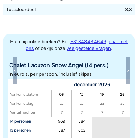
Totaaloordeel
8,3
Hulp bij online boeken? Bel
+31 348 43 46 49
,
chat met
ons
of bekijk onze
veelgestelde vragen
.
Chalet Lacuzon Snow Angel (14 pers.)
Toon alle accommodaties in dit gebied
in euro's, per persoon, inclusief skipas
Deze kaart geeft een indicatie van de ligging van onze accommodaties. De
december 2026
exacte locatie kan enigszins afwijken.
Aankomstdatum
05
12
19
26
Aankomstdag
za
za
za
za
Aantal nachten
7
7
7
7
14 personen
569
584
13 personen
587
603