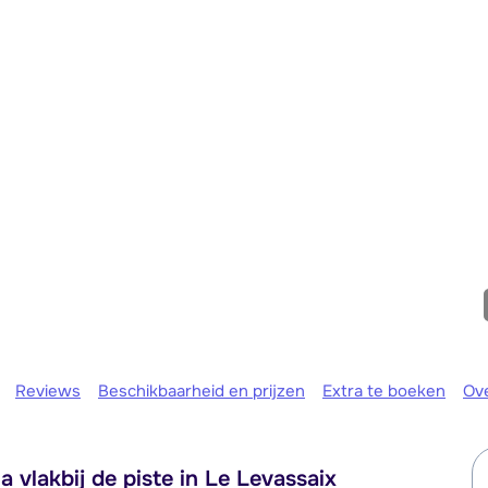
We zijn er
Reviews
Beschikbaarheid en prijzen
Extra te boeken
Ov
vlakbij de piste in Le Levassaix