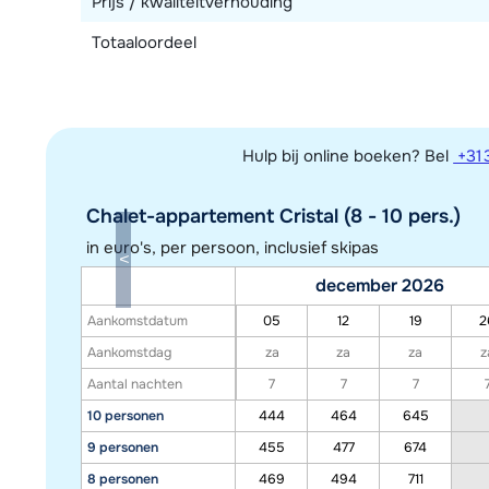
Prijs / kwaliteitverhouding
Totaaloordeel
Hulp bij online boeken? Bel
+31 
Chalet-appartement Cristal (8 - 10 pers.)
in euro's, per persoon, inclusief skipas
december 2026
Aankomstdatum
05
12
19
2
Aankomstdag
za
za
za
z
Aantal nachten
7
7
7
10 personen
444
464
645
9 personen
455
477
674
8 personen
469
494
711