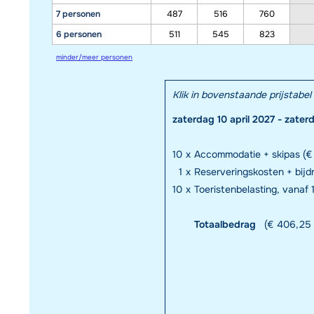
7 personen
487
516
760
6 personen
511
545
823
minder/meer personen
Klik in bovenstaande prijstab
zaterdag 10 april 2027 - zater
10
x
Accommodatie + skipas (€ 
1
x
Reserveringskosten + bij
10
x
Toeristenbelasting, vanaf 1
Totaalbedrag
(€ 406,25 