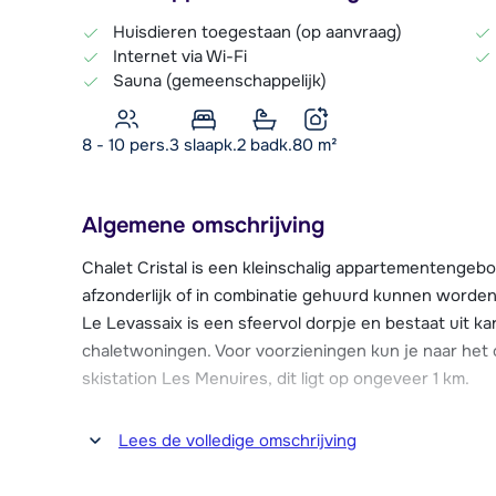
Huisdieren toegestaan (op aanvraag)
Internet via Wi-Fi
Sauna (gemeenschappelijk)
8 - 10 pers.
3
slaapk.
2 badk.
80
m²
Algemene omschrijving
Chalet Cristal is een kleinschalig appartementengeb
afzonderlijk of in combinatie gehuurd kunnen worden
Le Levassaix is een sfeervol dorpje en bestaat uit k
chaletwoningen. Voor voorzieningen kun je naar het
skistation Les Menuires, dit ligt op ongeveer 1 km.
De piste vind je op ongeveer 200 meter van het chale
Lees de volledige omschrijving
stoeltjeslift, die uitkomt boven Les Menuires, waar 
Menuires. Vanuit Le Levassaix gaat er ook een gratis 