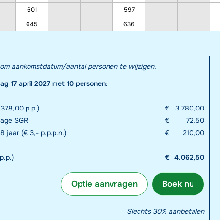
601
597
645
636
el om aankomstdatum/aantal personen te wijzigen.
dag 17 april 2027 met 10 personen:
378,00 p.p.)
€
3.780,00
drage SGR
€
72,50
8 jaar (€ 3,- p.p.p.n.)
€
210,00
p.p.)
€
4.062,50
Optie aanvragen
Boek nu
Slechts 30% aanbetalen