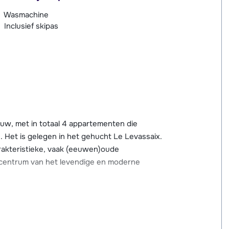
Wasmachine
Inclusief skipas
ouw, met in totaal 4 appartementen die
. Het is gelegen in het gehucht Le Levassaix.
arakteristieke, vaak (eeuwen)oude
 centrum van het levendige en moderne
t. Via deze piste bereik je de Bettex
je vervolgens weer kunt afdalen naar Les
skibus richting Les Menuires, van waaruit je