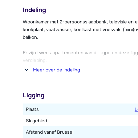
verder het ruim 600 km piste tellende Les Trois Vallé
Indeling
Op de benedenverdieping van het chalet bevindt zi
Woonkamer met 2-persoonsslaapbank, televisie en ee
sauna, zitgedeelte, douche en toilet, welke gratis k
kookplaat, vaatwasser, koelkast met vriesvak, (mini)o
Cristal. Verder zijn er een wasruimte met wasmachin
balkon.
het huis en is er broodjesservice mogelijk (ter plaats
Er zijn twee appartementen van dit type en deze li
Bij het chalet is gratis parkeergelegenheid.
verdieping.
Meer over de indeling
Twee 2-persoonskamers, waarvan één met 2-perso
Eén 4-persoonskamer met drie 1-persoonsbedden en
waarvan één met bad en één met douche. Twee toile
Ligging
Plaats
L
Skigebied
Afstand vanaf Brussel