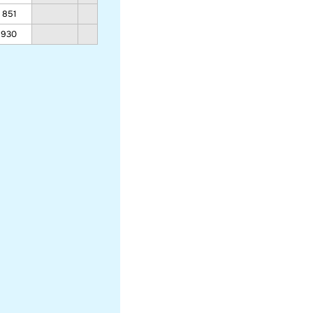
851
641
574
594
930
685
610
630