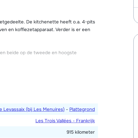
es skigebied in kunt.
ch een algemene wellnessruimte met een
tgedeelte. De kitchenette heeft o.a. 4-pits
an worden gebruikt door gasten van chalet
ven en koffiezetapparaat. Verder is er een
e en skiberging met skischoenendrogers in
e te regelen).
ggen beide op de tweede en hoogste
onsbed en één met twee 1-persoonsbedden.
 een uitschuifbed. Twee badkamers,
tten, waarvan één apart.
e Levassaix (bij Les Menuires)
-
Plattegrond
Les Trois Vallées - Frankrijk
915 kilometer