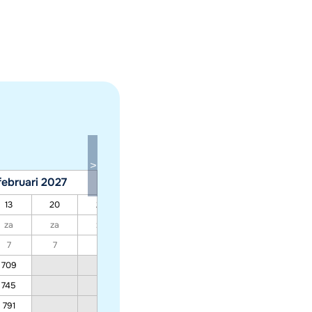
februari 2027
maart 2027
13
20
27
06
13
20
27
za
za
za
za
za
za
za
7
7
7
7
7
7
7
709
562
509
529
745
582
525
545
791
607
546
566