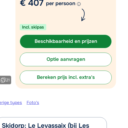
€ 407
Vul het contactformulier in
per persoon
Mail naar info@chalet.be
 vandaag tot 17:30 uur.
Incl. skipas
Beschikbaarheid en prijzen
Optie aanvragen
Bereken prijs incl. extra's
21
erige types
Foto's
Skidorp: Le Levassaix (bij Les