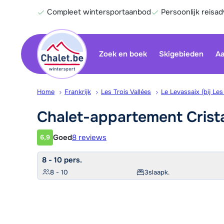
Compleet wintersportaanbod
Persoonlijk reisad
Zoek en boek
Skigebieden
Aa
Home
Frankrijk
Les Trois Vallées
Le Levassaix (bij Le
Chalet-appartement
Crist
Goed
8 reviews
6,9
Klantwaardering
8 - 10 pers.
8 - 10
3
slaapk.