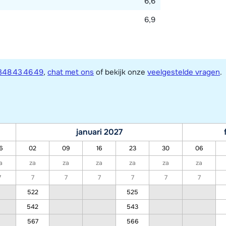
6,6
6,9
348 43 46 49
,
chat met ons
of bekijk onze
veelgestelde vragen
.
januari 2027
6
02
09
16
23
30
06
a
za
za
za
za
za
za
7
7
7
7
7
7
7
522
525
542
543
567
566