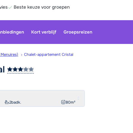
vies
Beste keuze voor groepen
nbiedingen
Kort verblijf
Groepsreizen
s Menuires)
Chalet-appartement Cristal
al
Be
2
badk.
80
m²