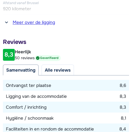
avonds 23.00 uur en vertrekt op ca. 100 meter van de
Afstand vanaf Brussel
appartementen).
920 kilometer
Afstand tot winkel(s)
Meer over de ligging
150 meter
Afstand tot restaurant of bar
Reviews
150 meter
Heerlijk
8,3
Afstand tot piste
50 reviews
Geverifieerd
50 meter
Samenvatting
Alle reviews
Afstand tot skilift
300 meter
Ontvangst ter plaatse
8,6
Ligging van de accommodatie
8,3
Bekijk kaart
Comfort / inrichting
8,3
Hygiëne / schoonmaak
8,1
Faciliteiten in en rondom de accommodatie
8,4