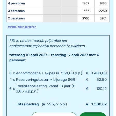
4 personen
1267
1788
3 personen
1565
2259
2 personen
2160
3201
minder/meer personen
Klik in bovenstaande prijstabel om
aankomstdatum/aantal personen te wijzigen.
zaterdag 10 april 2027 - zaterdag 17 april 2027 met 6
personen:
6
x
Accommodatie + skipas (€ 568,00 p.p.)
€
3.408,00
1
x
Reserveringskosten + bijdrage SGR
€
52,50
Toeristenbelasting, vanaf 18 jaar (€
6
x
€
120,12
2,86 p.p.p.n.)
Totaalbedrag
(€ 596,77 p.p.)
€
3.580,62