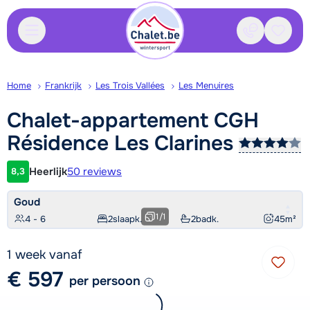
Contact
Bewaa
Home
Frankrijk
Les Trois Vallées
Les Menuires
Chalet-appartement CGH
Résidence Les
Clarines
Heerlijk
50 reviews
8,3
Klantwaardering
Goud
1
/
1
4 - 6
2
slaapk.
2
badk.
45
m²
1 week vanaf
€ 597
per persoon