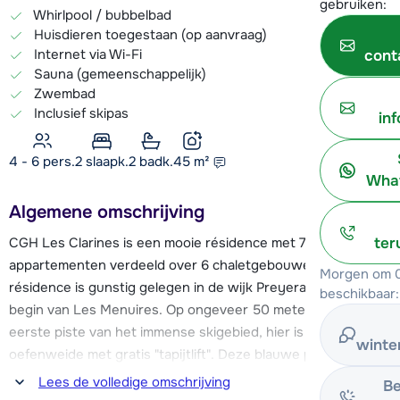
gebruiken:
Whirlpool / bubbelbad
Huisdieren toegestaan (op aanvraag)
Internet via Wi-Fi
cont
Sauna (gemeenschappelijk)
Zwembad
Inclusief skipas
in
4 - 6 pers.
2
slaapk.
2 badk.
45
m²
What
Algemene omschrijving
CGH Les Clarines is een mooie résidence met 78
ter
appartementen verdeeld over 6 chaletgebouwen. De
Morgen om 0
résidence is gunstig gelegen in de wijk Preyerand, aan het
beschikbaar:
begin van Les Menuires. Op ongeveer 50 meter vind je de
eerste piste van het immense skigebied, hier is ook een
winte
oefenweide met gratis "tapijtlift". Deze blauwe piste brengt
je naar de Tortollet en de Rocher Noir stoeltjesliften. Met
Lees de volledige omschrijving
Be
deze stoeltjesliften heb je directe toegang tot het