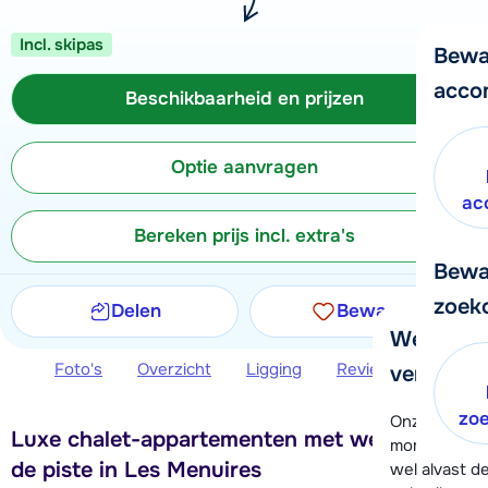
Incl. skipas
Bewa
acco
Beschikbaarheid en prijzen
Optie aanvragen
ac
Bereken prijs incl. extra's
Bewa
zoek
Delen
Bewaren
We helpe
Foto's
Overzicht
Ligging
Reviews
Beschi
verder!
zo
Onze klanten
Luxe chalet-appartementen met wellness, bij
moment hela
de piste in Les Menuires
wel alvast d