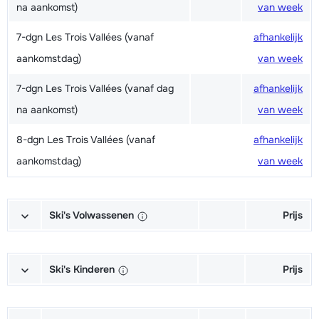
na aankomst)
van week
7-dgn Les Trois Vallées (vanaf
afhankelijk
aankomstdag)
van week
7-dgn Les Trois Vallées (vanaf dag
afhankelijk
na aankomst)
van week
8-dgn Les Trois Vallées (vanaf
afhankelijk
aankomstdag)
van week
Ski's Volwassenen
Prijs
Excellent (Excellence) Ski's +
afhankelijk
Schoenen + Stokken (6/7 dagen)
van week
Ski's Kinderen
Prijs
Excellent (Excellence) Ski's +
afhankelijk
Kampioen (Champion) Ski's +
afhankelijk