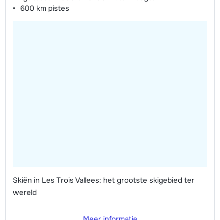
600 km
pistes
Groepsles ski Kind (5 - 13 jaar) 's
afhankelijk
middags - Gevorderd (min. 4 weken)
van week
Groepsles snowboard vanaf 5 jaar
afhankelijk
's middags - Beginner (0 weken)
van week
Groepsles snowboard vanaf 5 jaar
afhankelijk
's middags - Gemiddeld (1-2 weken)
van week
Groepsles snowboard vanaf 5 jaar
afhankelijk
's middags - Gevorderd (min. 3
van week
weken)
Skiën in Les Trois Vallees: het grootste skigebied ter
wereld
Meer informatie