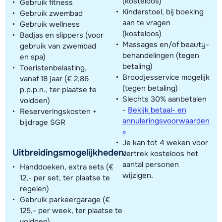
(kosteloos)
Gebruik fitness
Kinderstoel, bij boeking
Gebruik zwembad
aan te vragen
Gebruik wellness
(kosteloos)
Badjas en slippers (voor
Massages en/of beauty-
gebruik van zwembad
behandelingen (tegen
en spa)
betaling)
Toeristenbelasting,
Broodjesservice mogelijk
vanaf 18 jaar (€ 2,86
(tegen betaling)
p.p.p.n., ter plaatse te
Slechts 30% aanbetalen
voldoen)
-
Bekijk betaal- en
Reserveringskosten +
annuleringsvoorwaarden
bijdrage SGR
»
Je kan tot 4 weken voor
Uitbreidingsmogelijkheden:
vertrek kosteloos het
aantal personen
Handdoeken, extra sets (€
wijzigen.
12,- per set, ter plaatse te
regelen)
Gebruik parkeergarage (€
125,- per week, ter plaatse te
voldoen)