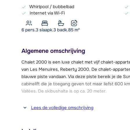
Whirlpool / bubbelbad
Internet via Wi-Fi
6 pers.
3
slaapk.
3 badk.
85
m²
Algemene omschrijving
Chalet 2000 is een luxe chalet met vijf chalet-appa
van Les Menuires, Reberty 2000. De chalet-apparte
blauwe piste vandaan. Via deze piste bereik je de Su
cabinelift die je toegang geven tot maar liefst 600 km
Vallées. De skibushalte is op ca. 20 meter.
Op ca. 40 meter afstand bevindt zich een supermark
Lees de volledige omschrijving
op ca. 2,5 km afstand en heeft een uitgebreid aanbod
een kinderopvang en een overdekt zwembad. Je kan 