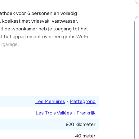
t beschikt over een parkeergarage en
 skischoendrogers.
ethoek voor 6 personen en volledig
, koelkast met vriesvak, vaatwasser,
uit de woonkamer heb je toegang tot het
ikt het appartement over een gratis Wi-Fi
ergarage.
persoonsbedden en één met twee
n met douche en één met douche en toilet.
chikt, is de maximale toegestane bezetting 6
Les Menuires
-
Plattegrond
Les Trois Vallées - Frankrijk
920 kilometer
40 meter