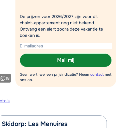
Plan een terugbelverzoek
De prijzen voor 2026/2027 zijn voor dit
r vandaag om 10:00 uur.
chalet-appartement nog niet bekend.
Chat met wintersportspecialist
Ontvang een alert zodra deze vakantie te
boeken is.
Bel ons via 03 3037838
Mail mij
Geen alert, wel een prijsindicatie? Neem
contact
met
18
ons op.
oto's
Skidorp: Les Menuires