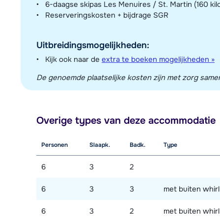
6-daagse skipas Les Menuires / St. Martin (160 kil
Reserveringskosten + bijdrage SGR
Uitbreidingsmogelijkheden:
Kijk ook naar de
extra te boeken mogelijkheden »
De genoemde plaatselijke kosten zijn met zorg sameng
Overige types van deze accommodatie
Personen
Slaapk.
Badk.
Type
6
3
2
6
3
3
met buiten whir
6
3
2
met buiten whir