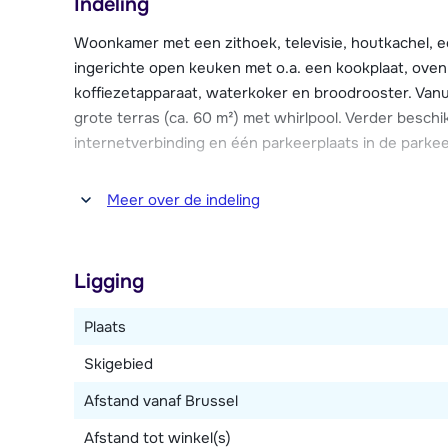
Indeling
Chalet 2000 is eind januari 2020 geopend. Het chale
parkeerplaats voor het chalet en een skiberging met
Woonkamer met een zithoek, televisie, houtkachel, e
ingerichte open keuken met o.a. een kookplaat, oven
koffiezetapparaat, waterkoker en broodrooster. Van
grote terras (ca. 60 m²) met whirlpool. Verder besch
internetverbinding en één parkeerplaats in de parke
Drie slaapkamers, waarvan twee met ieder twee 1-
Meer over de indeling
stapelbedden. Twee en-suite badkamers, waarvan éé
Badkamer met bad. Apart toilet.
Ligging
Hoewel dit appartement over meer slaapplaatsen bes
personen.
Plaats
Skigebied
Afstand vanaf Brussel
Afstand tot winkel(s)