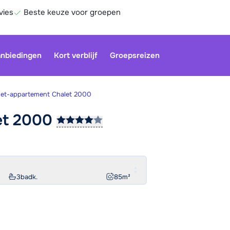
vies
Beste keuze voor groepen
nbiedingen
Kort verblijf
Groepsreizen
let-appartement Chalet 2000
et
2000
Onze klan
gesloten.
gebruiken
Be
3
badk.
85
m²