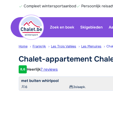
Compleet wintersportaanbod
Persoonlijk reisad
Zoek en boek
Skigebieden
Aa
Home
Frankrijk
Les Trois Vallées
Les Menuires
Cha
Chalet-appartement Chal
Heerlijk
7 reviews
8,6
Klantwaardering
met buiten whirlpool
6
3
slaapk.