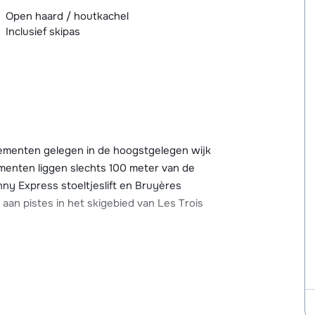
Open haard / houtkachel
Inclusief skipas
rtementen gelegen in de hoogstgelegen wijk
menten liggen slechts 100 meter van de
nny Express stoeltjeslift en Bruyères
 aan pistes in het skigebied van Les Trois
t. Het centrum van Les Menuires bevindt zich
 aan restaurants, après-ski bars, winkels,
het centrum ook bereiken met de skibus.