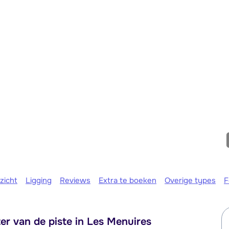
We zijn e
zicht
Ligging
Reviews
Extra te boeken
Overige types
F
r van de piste in Les Menuires