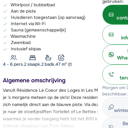
gebruiken:
Whirlpool / bubbelbad
Aan de piste
Huisdieren toegestaan (op aanvraag)
cont
Internet via Wi-Fi
Sauna (gemeenschappelijk)
Wasmachine
in
Zwembad
Inclusief skipas
What
4 - 6 pers.
2
slaapk.
2 badk.
47
m²
ter
Algemene omschrijving
Morgen om 0
Vanuit Résidence Le Coeur des Loges in Les Menuires stap
beschikbaar:
je 's morgens meteen op de ski's! Deze residence bevindt
zich namelijk direct aan de blauwe piste. Via deze piste kun
winte
je naar de stoeltjesliften Tortellet of Le Bettex skiën,
waarmee je verder toegang hebt tot het 600 km piste
Be
tellende skigebied Les Trois Vallées.