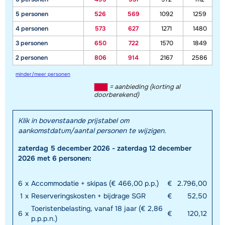
5 personen
526
569
1092
1259
4 personen
573
627
1271
1480
3 personen
650
722
1570
1849
2 personen
806
914
2167
2586
minder/meer personen
= aanbieding (korting al
doorberekend)
Klik in bovenstaande prijstabel om
aankomstdatum/aantal personen te wijzigen.
zaterdag 5 december 2026 - zaterdag 12 december
2026 met 6 personen:
6
x
Accommodatie + skipas (€ 466,00 p.p.)
€
2.796,00
1
x
Reserveringskosten + bijdrage SGR
€
52,50
Toeristenbelasting, vanaf 18 jaar (€ 2,86
6
x
€
120,12
p.p.p.n.)