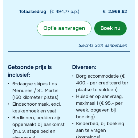
Totaalbedrag
(€ 494,77 p.p.)
€
2.968,62
Optie aanvragen
Boek nu
Slechts 30% aanbetalen
Getoonde prijs is
Diversen:
inclusief:
Borg accommodatie (€
400,- per creditcard ter
6-daagse skipas Les
plaatse te voldoen)
Menuires / St. Martin
Huisdier op aanvraag,
(160 kilometer pistes)
maximaal 1 (€ 95,- per
Eindschoonmaak, excl.
week, opgeven bij
keukenhoek en vaat
boeking)
Bedlinnen, bedden zijn
Kinderbed, bij boeking
opgemaakt bij aankomst
aan te vragen
(m.u.v. stapelbed en
(kosteloos)
slaapbank)