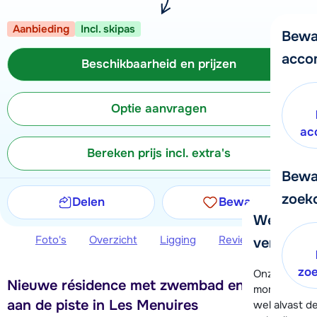
Aanbieding
Incl. skipas
Bewa
acco
Beschikbaarheid en prijzen
Optie aanvragen
ac
Bereken prijs incl. extra's
Bewa
zoek
Delen
Bewaren
We helpe
Foto's
Overzicht
Ligging
Reviews
Beschi
verder!
zo
Onze klanten
Nieuwe résidence met zwembad en wellness
moment hela
aan de piste in Les Menuires
wel alvast d