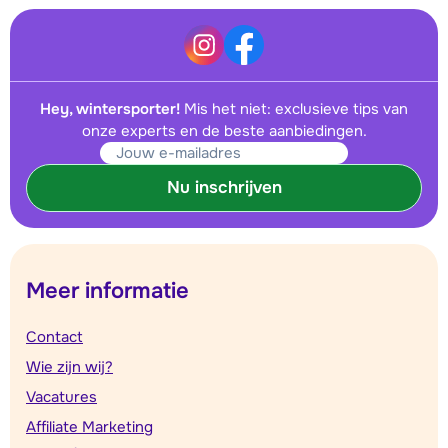
Hey, wintersporter!
Mis het niet: exclusieve tips van
onze experts en de beste aanbiedingen.
Nu inschrijven
Meer informatie
Contact
Wie zijn wij?
Vacatures
Affiliate Marketing