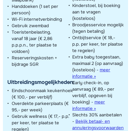
Kinderstoel, bij boeking
Handdoeken (1 set per
aan te vragen
persoon)
(kosteloos)
Wi-Fi internetverbinding
Broodjesservice mogelijk
Gebruik zwembad
(tegen betaling)
Toeristenbelasting,
Ontbijtservice (€ 18,-
vanaf 18 jaar (€ 2,86
p.p. per keer, ter plaatse
p.p.p.n., ter plaatse te
te regelen)
voldoen)
Extra baby toegestaan,
Reserveringskosten +
maximaal 2 (op aanvraag)
bijdrage SGR
(kosteloos)
-
meer
informatie »
Uitbreidingsmogelijkheden:
Early check-in, op
aanvraag (€ 89,- per
Eindschoonmaak keukenhoek
verblijf, opgeven bij
(€ 100,- per verblijf)
boeking)
-
meer
Overdekte parkeerplaats (€
informatie »
95,- per week)
Slechts 30% aanbetalen
Gebruik wellness (€ 17,- p.p.
-
Bekijk betaal- en
per keer, ter plaatse te
annuleringsvoorwaarden
regelen)