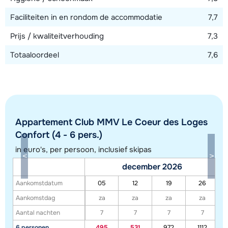
Faciliteiten in en rondom de accommodatie
7,7
Prijs / kwaliteitverhouding
7,3
Totaaloordeel
7,6
Appartement Club MMV Le Coeur des Loges
Confort (4 - 6 pers.)
in euro's, per persoon, inclusief skipas
Toon alle accommodaties in dit gebied
december 2026
Deze kaart geeft een indicatie van de ligging van onze accommodaties. De
Aankomstdatum
05
12
19
26
exacte locatie kan enigszins afwijken.
Aankomstdag
za
za
za
za
Aantal nachten
7
7
7
7
6 personen
495
531
972
1112