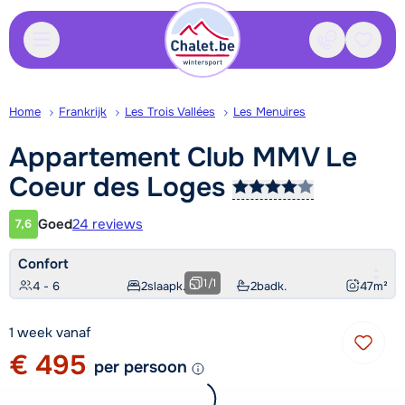
Contact
Bewaa
Home
Frankrijk
Les Trois Vallées
Les Menuires
Appartement Club MMV Le
Coeur des
Loges
Goed
24 reviews
7,6
Klantwaardering
Confort
1
/
1
4 - 6
2
slaapk.
2
badk.
47
m²
1 week vanaf
€ 495
per persoon