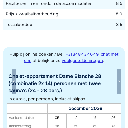
Faciliteiten in en rondom de accommodatie
8,5
Prijs / kwaliteitverhouding
8,0
Totaaloordeel
8,5
Hulp bij online boeken? Bel
+31 348 43 46 49
,
chat met
ons
of bekijk onze
veelgestelde vragen
.
Chalet-appartement Dame Blanche 28
Toon alle accommodaties in dit gebied
(combinatie 2x 14) personen met twee
sauna's (24 - 28 pers.)
Deze kaart geeft een indicatie van de ligging van onze accommodaties. De
exacte locatie kan enigszins afwijken.
in euro's, per persoon, inclusief skipas
december 2026
Aankomstdatum
05
12
19
26
Aankomstdag
za
za
za
za