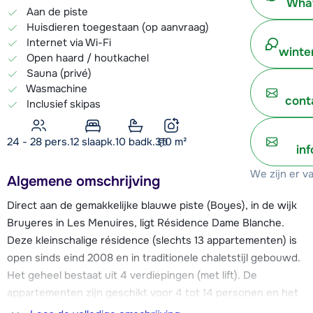
What
Aan de piste
Huisdieren toegestaan (op aanvraag)
Internet via Wi-Fi
winte
Open haard / houtkachel
Sauna (privé)
Wasmachine
cont
Inclusief skipas
24 - 28 pers.
12
slaapk.
10 badk.
310
m²
in
We zijn er v
Algemene omschrijving
Direct aan de gemakkelijke blauwe piste (Boyes), in de wijk
Bruyeres in Les Menuires, ligt Résidence Dame Blanche.
Deze kleinschalige résidence (slechts 13 appartementen) is
open sinds eind 2008 en in traditionele chaletstijl gebouwd.
Het geheel bestaat uit 4 verdiepingen (met lift). De
appartementen zijn geschikt voor 4 tot 14 personen en het
merendeel beschikt over een open haard (inclusief één