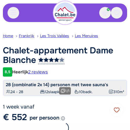
Contact
Bewaa
Home
Frankrijk
Les Trois Vallées
Les Menuires
Chalet-appartement Dame
Blanche
Heerlijk
2 reviews
8,5
Klantwaardering
28 (combinatie 2x 14) personen met twee sauna's
1
/
1
24 - 28
12
slaapk.
10
badk.
310
m²
1 week vanaf
€ 552
per persoon