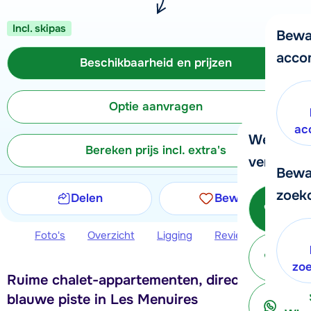
Incl. skipas
Bewa
acco
Beschikbaarheid en prijzen
Optie aanvragen
ac
We helpe
Bereken prijs incl. extra's
verder!
Bewa
zoek
Delen
Bewaren
Be
Foto's
Overzicht
Ligging
Reviews
Beschi
ter
zo
Ruime chalet-appartementen, direct aan de
blauwe piste in Les Menuires