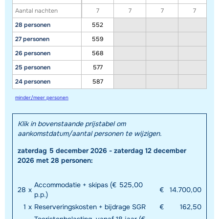
Aantal nachten
7
7
7
7
28 personen
552
27 personen
559
26 personen
568
25 personen
577
24 personen
587
minder/meer personen
Klik in bovenstaande prijstabel om
aankomstdatum/aantal personen te wijzigen.
zaterdag 5 december 2026 - zaterdag 12 december
2026 met 28 personen:
Accommodatie + skipas (€ 525,00
28
x
€
14.700,00
p.p.)
1
x
Reserveringskosten + bijdrage SGR
€
162,50