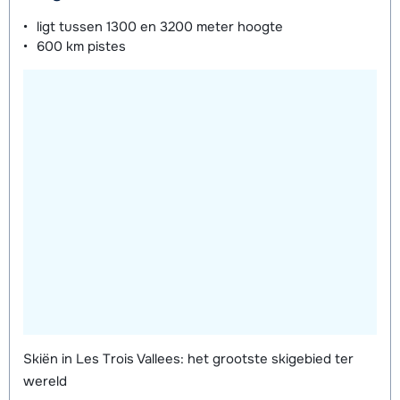
's middags - Beginner
ligt tussen
1300 en 3200 meter
hoogte
Groepsles Ski Jeugd (13 t/m 17 jaar)
€ 245,00
600 km
pistes
's middags - Gemiddeld
Groepsles Ski Jeugd (13 t/m 17 jaar)
€ 245,00
's middags - Gevorderd
Skiën in Les Trois Vallees: het grootste skigebied ter
wereld