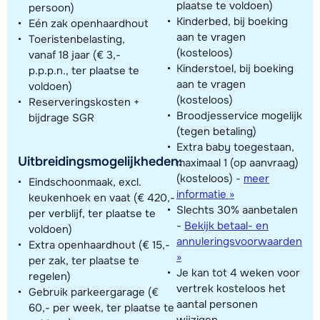
plaatse te voldoen)
persoon)
Kinderbed, bij boeking
Eén zak openhaardhout
aan te vragen
Toeristenbelasting,
(kosteloos)
vanaf 18 jaar (€ 3,-
Kinderstoel, bij boeking
p.p.p.n., ter plaatse te
aan te vragen
voldoen)
(kosteloos)
Reserveringskosten +
Broodjesservice mogelijk
bijdrage SGR
(tegen betaling)
Extra baby toegestaan,
Uitbreidingsmogelijkheden:
maximaal 1 (op aanvraag)
(kosteloos)
-
meer
Eindschoonmaak, excl.
informatie »
keukenhoek en vaat (€ 420,-
Slechts 30% aanbetalen
per verblijf, ter plaatse te
-
Bekijk betaal- en
voldoen)
annuleringsvoorwaarden
Extra openhaardhout (€ 15,-
»
per zak, ter plaatse te
Je kan tot 4 weken voor
regelen)
vertrek kosteloos het
Gebruik parkeergarage (€
aantal personen
60,- per week, ter plaatse te
wijzigen.