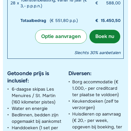
Toeristenbelasting, vanaf 18 jaar (€
28
x
€
588,00
3,- p.p.p.n.)
Totaalbedrag
(€ 551,80 p.p.)
€
15.450,50
Optie aanvragen
Boek nu
Slechts 30% aanbetalen
Getoonde prijs is
Diversen:
inclusief:
Borg accommodatie (€
1.000,- per creditcard
6-daagse skipas Les
ter plaatse te voldoen)
Menuires / St. Martin
Keukendoeken (zelf te
(160 kilometer pistes)
verzorgen)
Water en energie
Huisdieren op aanvraag
Bedlinnen, bedden zijn
(€ 20,- per week,
opgemaakt bij aankomst
opgeven bij boeking, ter
Handdoeken (1 set per