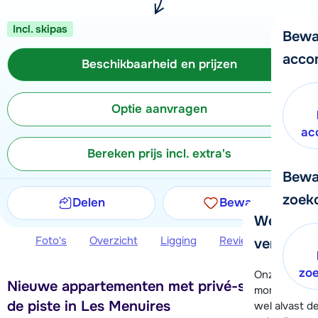
Incl. skipas
Bewa
acco
Beschikbaarheid en prijzen
Optie aanvragen
ac
Bereken prijs incl. extra's
Bewa
zoek
Delen
Bewaren
We helpe
Foto's
Overzicht
Ligging
Reviews
Beschi
verder!
zo
Onze klanten
Nieuwe appartementen met privé-sauna aan
moment hela
de piste in Les Menuires
wel alvast d