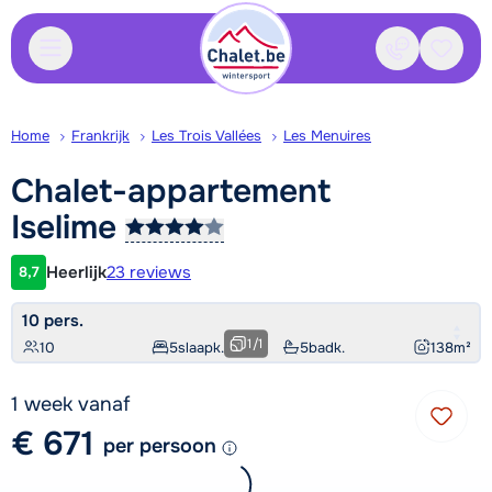
Contact
Bewaa
Home
Frankrijk
Les Trois Vallées
Les Menuires
Chalet-appartement
Iselime
Heerlijk
23 reviews
8,7
Klantwaardering
10 pers.
1
/
1
10
5
slaapk.
5
badk.
138
m²
1 week vanaf
€ 671
per persoon