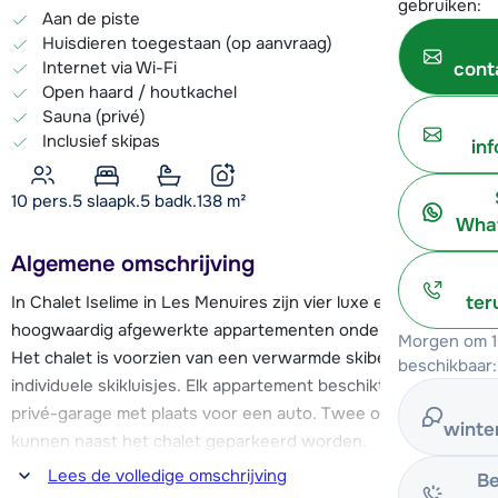
gebruiken:
Aan de piste
Huisdieren toegestaan (op aanvraag)
Internet via Wi-Fi
cont
Open haard / houtkachel
Sauna (privé)
Inclusief skipas
in
10 pers.
5
slaapk.
5 badk.
138
m²
What
Algemene omschrijving
In Chalet Iselime in Les Menuires zijn vier luxe en
ter
hoogwaardig afgewerkte appartementen ondergebracht.
Morgen om 1
Het chalet is voorzien van een verwarmde skiberging met
beschikbaar:
individuele skikluisjes. Elk appartement beschikt over een
privé-garage met plaats voor een auto. Twee overige auto's
winte
kunnen naast het chalet geparkeerd worden.
Lees de volledige omschrijving
Be
Kenmerkend aan deze locatie is de gunstige ligging die het