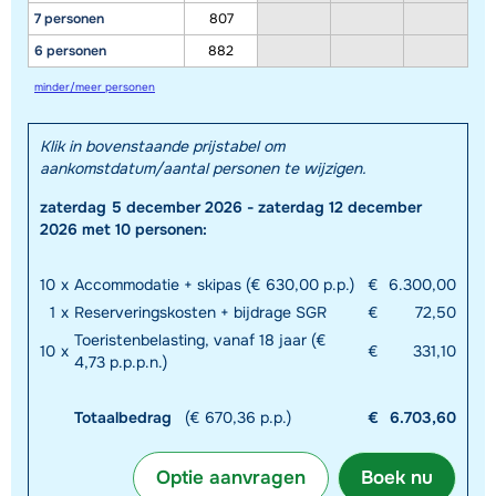
7 personen
807
6 personen
882
minder/meer personen
Klik in bovenstaande prijstabel om
aankomstdatum/aantal personen te wijzigen.
zaterdag 5 december 2026 - zaterdag 12 december
2026 met 10 personen:
10
x
Accommodatie + skipas (€ 630,00 p.p.)
€
6.300,00
1
x
Reserveringskosten + bijdrage SGR
€
72,50
Toeristenbelasting, vanaf 18 jaar (€
10
x
€
331,10
4,73 p.p.p.n.)
Totaalbedrag
(€ 670,36 p.p.)
€
6.703,60
Optie aanvragen
Boek nu