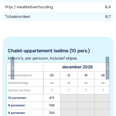
Prijs / kwaliteitverhouding
8,4
Totaaloordeel
8,7
Chalet-appartement Iselime (10 pers.)
in euro's, per persoon, inclusief skipas
december 2026
Aankomstdatum
05
12
19
26
Toon alle accommodaties in dit gebied
Aankomstdag
za
za
za
za
Aantal nachten
7
7
7
7
Deze kaart geeft een indicatie van de ligging van onze accommodaties. De
10 personen
671
exacte locatie kan enigszins afwijken.
9 personen
706
8 personen
750