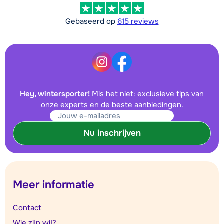
Gebaseerd op
615 reviews
Hey, wintersporter!
Mis het niet: exclusieve tips van
onze experts en de beste aanbiedingen.
Nu inschrijven
Meer informatie
Contact
Wie zijn wij?