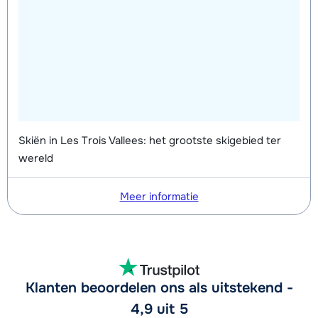
Groepsles snowboard vanaf 5 jaar
afhankelijk
's middags - Gemiddeld (1-2 weken)
van week
Groepsles snowboard vanaf 5 jaar
afhankelijk
's middags - Gevorderd (min. 3
van week
weken)
Skiën in Les Trois Vallees: het grootste skigebied ter
wereld
Meer informatie
Klanten beoordelen ons als uitstekend -
4,9 uit 5