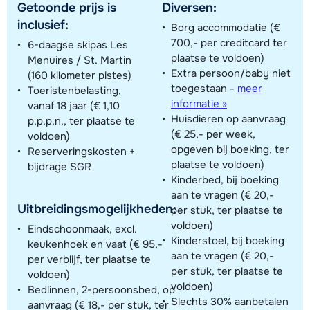
Getoonde prijs is
Diversen:
inclusief:
Borg accommodatie (€
700,- per creditcard ter
6-daagse skipas Les
plaatse te voldoen)
Menuires / St. Martin
Extra persoon/baby niet
(160 kilometer pistes)
toegestaan
-
meer
Toeristenbelasting,
informatie »
vanaf 18 jaar (€ 1,10
Huisdieren op aanvraag
p.p.p.n., ter plaatse te
(€ 25,- per week,
voldoen)
opgeven bij boeking, ter
Reserveringskosten +
plaatse te voldoen)
bijdrage SGR
Kinderbed, bij boeking
aan te vragen (€ 20,-
Uitbreidingsmogelijkheden:
per stuk, ter plaatse te
voldoen)
Eindschoonmaak, excl.
Kinderstoel, bij boeking
keukenhoek en vaat (€ 95,-
aan te vragen (€ 20,-
per verblijf, ter plaatse te
per stuk, ter plaatse te
voldoen)
voldoen)
Bedlinnen, 2-persoonsbed, op
Slechts 30% aanbetalen
aanvraag (€ 18,- per stuk, ter