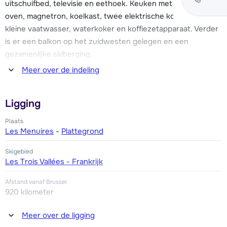
uitschuifbed, televisie en eethoek. Keuken met o.a. kleine
een overdekt zwembad en wellnessfaciliteiten. De
oven, magnetron, koelkast, twee elektrische kookplaten,
dichtstbijzijnde winkels en restaurants liggen op ongeveer
kleine vaatwasser, waterkoker en koffiezetapparaat. Verder
300 meter loopafstand van résidence Jetay.
is er een balkon op het zuidwesten gelegen en een
gezamenlijke skiberging.
De appartementen zijn eenvoudig, maar verzorgd ingericht
Meer over de indeling
en hebben allemaal een balkon. Er is een skiberging
Eén slaapkamer met een 2-persoonsbed en een slaaphoek
aanwezig in de résidence.
met een stapelbed. Badkamer met bad. Apart toilet.
Ligging
Er zijn gratis openbare onoverdekte parkeerplaatsen (naar
Plaats
beschikbaarheid).
Les Menuires
-
Plattegrond
Skigebied
Les Trois Vallées - Frankrijk
Afstand vanaf Brussel
920 kilometer
Afstand tot winkel(s)
Meer over de ligging
300 meter