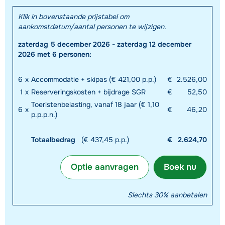
Klik in bovenstaande prijstabel om
aankomstdatum/aantal personen te wijzigen.
zaterdag 5 december 2026 - zaterdag 12 december
2026 met 6 personen:
6
x
Accommodatie + skipas (€ 421,00 p.p.)
€
2.526,00
1
x
Reserveringskosten + bijdrage SGR
€
52,50
Toeristenbelasting, vanaf 18 jaar (€ 1,10
6
x
€
46,20
p.p.p.n.)
Totaalbedrag
(€ 437,45 p.p.)
€
2.624,70
Optie aanvragen
Boek nu
Slechts 30% aanbetalen