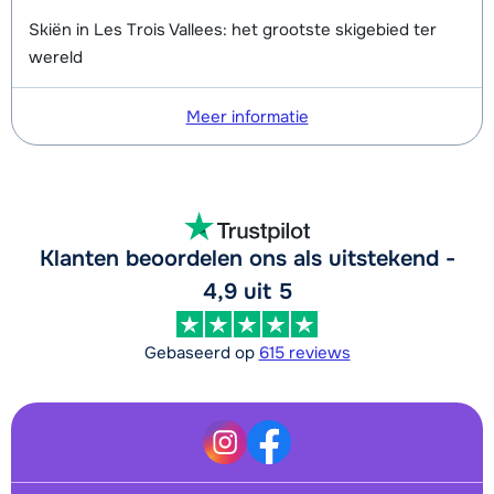
Skiën in Les Trois Vallees: het grootste skigebied ter
Groepsles snowboard vanaf 5 jaar
afhankelijk
wereld
's middags - Gevorderd (min. 3
van week
weken)
Meer informatie
Klanten beoordelen ons als uitstekend -
4,9 uit 5
Gebaseerd op
615 reviews