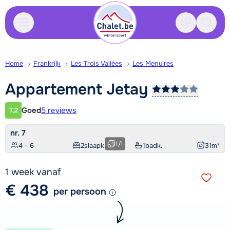
Contact
Bewaa
Home
Frankrijk
Les Trois Vallées
Les Menuires
Appartement
Jetay
Goed
5 reviews
7,2
Klantwaardering
nr. 7
1
/
1
4 - 6
2
slaapk.
1
badk.
31
m²
1 week vanaf
€ 438
per persoon