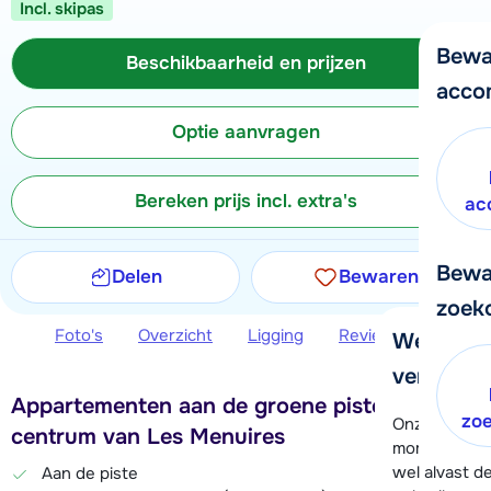
Incl. skipas
Bewa
Beschikbaarheid en prijzen
acco
Optie aanvragen
Bereken prijs incl. extra's
ac
Bewa
Delen
Bewaren
zoek
Foto's
Overzicht
Ligging
Reviews
Beschi
We helpe
verder!
Appartementen aan de groene piste, bij het
zo
Onze klanten
centrum van Les Menuires
moment hela
wel alvast d
Aan de piste