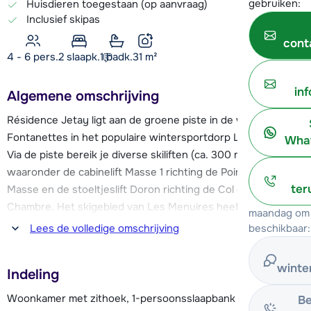
gebruiken:
Huisdieren toegestaan (op aanvraag)
Inclusief skipas
cont
4 - 6 pers.
2
slaapk.
1 badk.
31
m²
in
Algemene omschrijving
Résidence Jetay ligt aan de groene piste in de wijk Les
Fontanettes in het populaire wintersportdorp Les Menuires.
What
Via de piste bereik je diverse skiliften (ca. 300 meter),
waaronder de cabinelift Masse 1 richting de Pointe de la
ter
Masse en de stoeltjeslift Doron richting de Col de la
Chambre. Het skigebied van Les Menuires heeft 160 km
maandag om 
piste en in de gehele Les Trois Vallées geniet je van maar
beschikbaar:
Lees de volledige omschrijving
liefst 600 pistekilometers!
winte
Indeling
De résidence bevindt zich onder het centrum van Les
Menuires. Hier vind je voorzieningen als restaurants en bars,
Woonkamer met zithoek, 1-persoonsslaapbank en
Be
sportwinkels, een supermarkt en een sportcentrum met o.a.