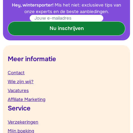
Hey, wintersporter!
Mis het niet: exclusieve tips van
onze experts en de beste aanbiedingen.
Nu inschrijven
Meer informatie
Contact
Wie zijn wij?
Vacatures
Affiliate Marketing
Service
Verzekeringen
Mijn boeking