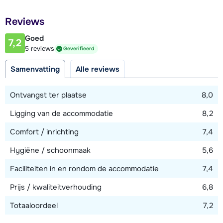
Afstand tot restaurant of bar
Reviews
300 meter
Goed
7,2
Afstand tot piste
5 reviews
Geverifieerd
25 meter
Samenvatting
Alle reviews
Afstand tot skilift
300 meter (via piste)
Ontvangst ter plaatse
8,0
Ligging van de accommodatie
8,2
Bekijk kaart
Comfort / inrichting
7,4
Hygiëne / schoonmaak
5,6
Faciliteiten in en rondom de accommodatie
7,4
Prijs / kwaliteitverhouding
6,8
Totaaloordeel
7,2