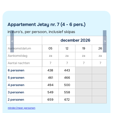
Appartement Jetay nr. 7 (4 - 6 pers.)
in euro's, per persoon, inclusief skipas
december 2026
Toon alle accommodaties in dit gebied
Aankomstdatum
05
12
19
26
Deze kaart geeft een indicatie van de ligging van onze accommodaties. De
Aankomstdag
za
za
za
za
exacte locatie kan enigszins afwijken.
Aantal nachten
7
7
7
7
6 personen
438
443
5 personen
461
466
4 personen
494
500
3 personen
549
558
2 personen
659
672
minder/meer personen