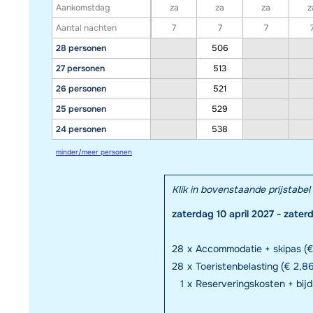
Aankomstdag
za
za
za
z
Aantal nachten
7
7
7
28 personen
506
27 personen
513
26 personen
521
25 personen
529
24 personen
538
minder/meer personen
Klik in bovenstaande prijstab
zaterdag 10 april 2027 - zater
28
x
Accommodatie + skipas (€
28
x
Toeristenbelasting (€ 2,86
1
x
Reserveringskosten + bij