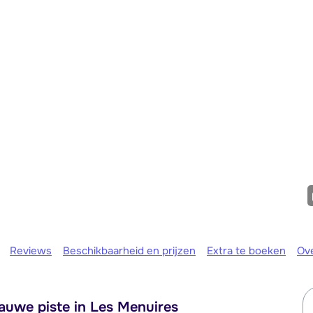
We zijn er
Reviews
Beschikbaarheid en prijzen
Extra te boeken
Ov
blauwe piste in Les Menuires