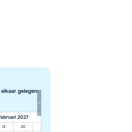
elkaar gelegen
februari 2027
maart 2027
13
20
27
06
13
20
27