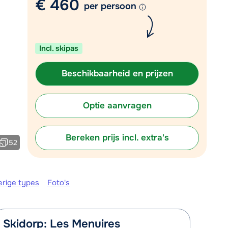
€ 460
Vul het contactformulier in
per persoon
Mail naar info@chalet.be
 vandaag tot 17:30 uur.
Incl. skipas
Beschikbaarheid en prijzen
Optie aanvragen
Bereken prijs incl. extra's
52
erige types
Foto's
Skidorp: Les Menuires