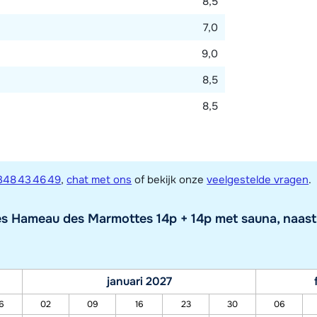
8,5
7,0
9,0
8,5
8,5
348 43 46 49
,
chat met ons
of bekijk onze
veelgestelde vragen
.
 Hameau des Marmottes 14p + 14p met sauna, naast 
januari 2027
6
02
09
16
23
30
06