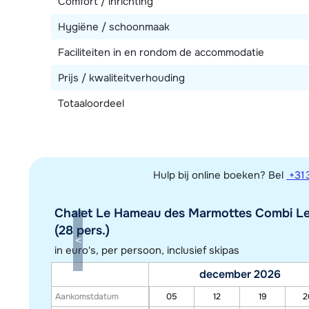
Comfort / inrichting
Hygiëne / schoonmaak
Faciliteiten in en rondom de accommodatie
Prijs / kwaliteitverhouding
Totaaloordeel
Hulp bij online boeken? Bel
+31 
Chalet Le Hameau des Marmottes Combi Les
(28 pers.)
in euro's, per persoon, inclusief skipas
december 2026
Aankomstdatum
05
12
19
2