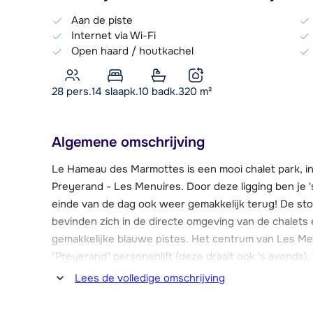
Aan de piste
Internet via Wi-Fi
Open haard / houtkachel
28 pers.
14
slaapk.
10 badk.
320
m²
Algemene omschrijving
Le Hameau des Marmottes is een mooi chalet park, i
Preyerand - Les Menuires. Door deze ligging ben je 
einde van de dag ook weer gemakkelijk terug! De stoe
bevinden zich in de directe omgeving van de chalets 
gemakkelijke blauwe pistes. Het centrum van Les Menu
"Preyerand" personenlift (deze draait ook 's avonds). 
centrum de hele dag door de wijk heen (1 halte onder
Lees de volledige omschrijving
Het park bestaat uit 22 ruime, vrijstaande chalets en 