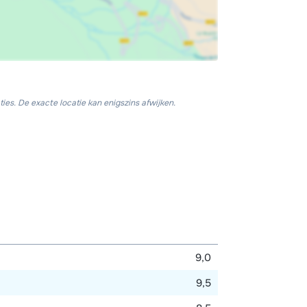
twee met ieder twee 1-persoonsbedden en
van één met douche en één met bad en
uitenom te bereiken.
ies. De exacte locatie kan enigszins afwijken.
9,0
9,5