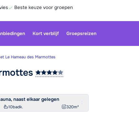
vies
Beste keuze voor groepen
nbiedingen
Kort verblijf
Groepsreizen
let Le Hameau des Marmottes
rmottes
una, naast elkaar gelegen
Be
10
badk.
320
m²