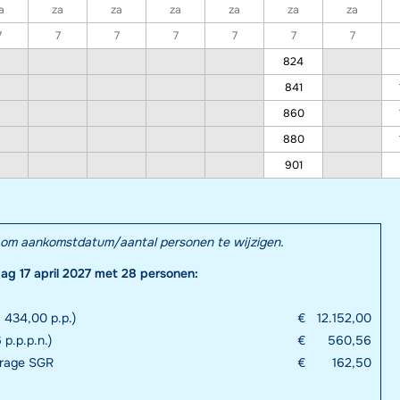
a
za
za
za
za
za
za
7
7
7
7
7
7
7
824
841
860
880
901
el om aankomstdatum/aantal personen te wijzigen.
dag 17 april 2027 met 28 personen:
 434,00 p.p.)
€
12.152,00
 p.p.p.n.)
€
560,56
drage SGR
€
162,50