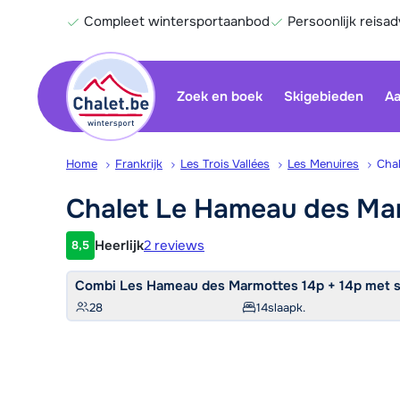
Compleet wintersportaanbod
Persoonlijk reisad
Zoek en boek
Skigebieden
Aa
Home
Frankrijk
Les Trois Vallées
Les Menuires
Cha
Chalet Le Hameau des
Ma
Heerlijk
2 reviews
8,5
Klantwaardering
Combi Les Hameau des Marmottes 14p + 14p met sa
28
14
slaapk.