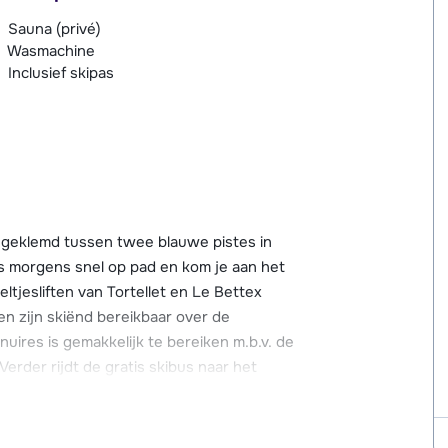
Sauna (privé)
Wasmachine
Inclusief skipas
ngeklemd tussen twee blauwe pistes in
's morgens snel op pad en kom je aan het
ltjesliften van Tortellet en Le Bettex
en zijn skiënd bereikbaar over de
ires is gemakkelijk te bereiken m.b.v. de
Verder rijdt de gratis skibus naar het
in de wijk en 1 bovenaan).
drie in chaletstijl gebouwde