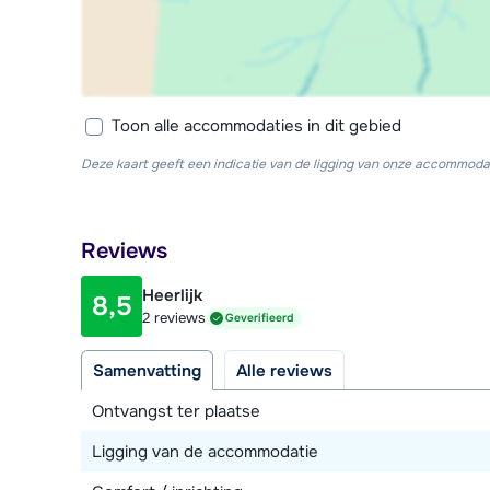
Op de bovenverdieping drie slaapkamers, waarvan 
één met een 2-persoonsbed. Twee badkamers, waar
toilet.
Toon alle accommodaties in dit gebied
Het chalet heeft een skiberging, zowel binnen- als b
Deze kaart geeft een indicatie van de ligging van onze accommodat
Reviews
Heerlijk
8,5
2 reviews
Geverifieerd
Samenvatting
Alle reviews
Ontvangst ter plaatse
Ligging van de accommodatie