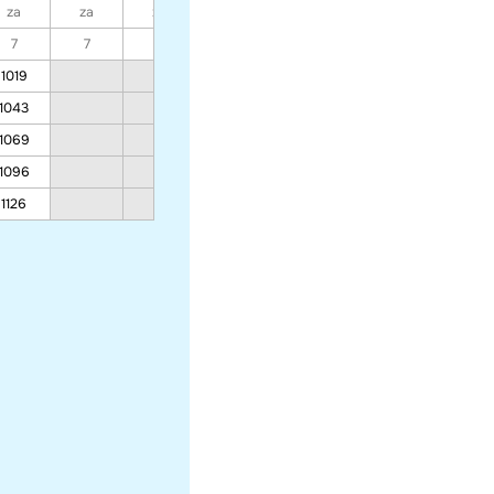
za
za
za
za
za
za
za
7
7
7
7
7
7
7
1019
1043
1069
1096
1126