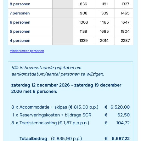
8 personen
836
1191
1327
7 personen
908
1309
1465
6 personen
1003
1465
1647
5 personen
1138
1685
1904
4 personen
1339
2014
2287
minder/meer personen
Klik in bovenstaande prijstabel om
aankomstdatum/aantal personen te wijzigen.
zaterdag 12 december 2026 - zaterdag 19 december
2026 met 8 personen:
8
x
Accommodatie + skipas (€ 815,00 p.p.)
€
6.520,00
1
x
Reserveringskosten + bijdrage SGR
€
62,50
8
x
Toeristenbelasting (€ 1,87 p.p.p.n.)
€
104,72
Totaalbedrag
(€ 835,90 p.p.)
€
6.687,22