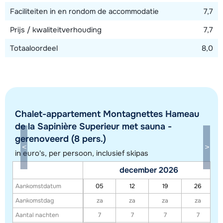
Faciliteiten in en rondom de accommodatie
7,7
Prijs / kwaliteitverhouding
7,7
Totaaloordeel
8,0
Chalet-appartement Montagnettes Hameau
de la Sapinière Superieur met sauna -
gerenoveerd (8 pers.)
Toon alle accommodaties in dit gebied
in euro's, per persoon, inclusief skipas
Deze kaart geeft een indicatie van de ligging van onze accommodaties. De
december 2026
exacte locatie kan enigszins afwijken.
Aankomstdatum
05
12
19
26
Aankomstdag
za
za
za
za
Aantal nachten
7
7
7
7