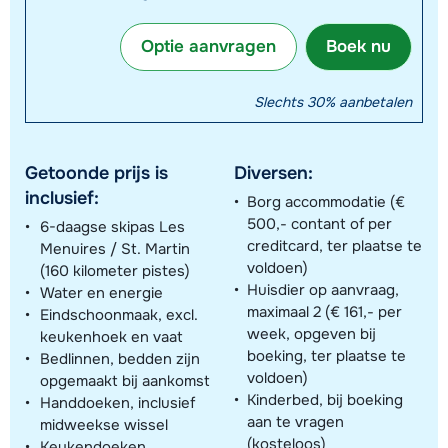
Optie aanvragen
Boek nu
Slechts 30% aanbetalen
Getoonde prijs is
Diversen:
inclusief:
Borg accommodatie (€
500,- contant of per
6-daagse skipas Les
creditcard, ter plaatse te
Menuires / St. Martin
voldoen)
(160 kilometer pistes)
Huisdier op aanvraag,
Water en energie
maximaal 2 (€ 161,- per
Eindschoonmaak, excl.
week, opgeven bij
keukenhoek en vaat
boeking, ter plaatse te
Bedlinnen, bedden zijn
voldoen)
opgemaakt bij aankomst
Kinderbed, bij boeking
Handdoeken, inclusief
aan te vragen
midweekse wissel
(kosteloos)
Keukendoeken