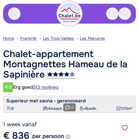
Contact
Bewaa
Home
Frankrijk
Les Trois Vallées
Les Menuires
Chalet-appartement
Montagnettes Hameau de la
Sapinière
Erg goed
313 reviews
8,0
Klantwaardering
Superieur met sauna - gerenoveerd
1
/
1
8
4
slaapk.
4
badk.
105
m²
1 week vanaf
€ 836
per persoon