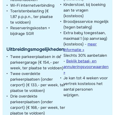
Kinderstoel, bij boeking
Wi-Fi internetverbinding
aan te vragen
Toeristenbelasting (€
(kosteloos)
1,87 p.p.p.n., ter plaatse
Broodjesservice mogelijk
te voldoen)
(tegen betaling)
Reserveringskosten +
Extra baby toegestaan,
bijdrage SGR
maximaal 1 (op aanvraag)
(kosteloos)
-
meer
Uitbreidingsmogelijkheden:
informatie »
Slechts 30% aanbetalen
Twee parkeerplaatsen in de
-
Bekijk betaal- en
parkeergarage (€ 154,- per
annuleringsvoorwaarden
week, ter plaatse te voldoen)
»
Twee overdekte
Je kan tot 4 weken voor
parkeerplaatsen (onder
vertrek kosteloos het
carport) (€ 133,- per week, ter
aantal personen
plaatse te voldoen)
wijzigen.
Drie overdekte
parkeerplaatsen (onder
carport) (€ 168,- per week, ter
plaatse te voldoen)