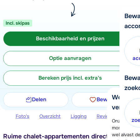
Bewa
Incl. skipas
acco
Beschikbaarheid en prijzen
Optie aanvragen
ac
Bewa
Bereken prijs incl. extra's
zoek
We helpe
Delen
Bewaren
verder!
Foto's
Overzicht
Ligging
Reviews
Beschi
zo
Onze klanten
moment hela
wel alvast d
Ruime chalet-appartementen direct aan de