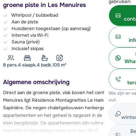
gebruiken:
groene piste in Les Menuires
Whirlpool / bubbelbad
cont
Aan de piste
Huisdieren toegestaan (op aanvraag)
Internet via Wi-Fi
in
Sauna (privé)
Inclusief skipas
What
8 pers.
4
slaapk.
4 badk.
105
m²
Algemene omschrijving
ter
Direct aan de groene piste, vlak boven het centrum van Les
We zijn er 
uur.
Menuires ligt Résidence Montagnettes Le Hameau de la
Sapinière. De negen chaletgebouwen herbergen in totaal 59
appartementen en het geheel is opgezet in de stijl van een
winte
klein bergdorpje. De appartementen zijn ruim en comfortabel
ingericht en beschikken ieder over een Wi-Fi
Be