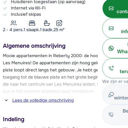
Huisdieren toegestaan (op aanvraag)
Internet via Wi-Fi
cont
Inclusief skipas
2 - 4 pers.
1
slaapk.
1 badk.
25
m²
in
Algemene omschrijving
What
Mooie appartementen in Reberty 2000: de hoogste wijk van
Les Menuires! De appartementen zijn hoog gelegen en de
piste loopt direct langs het gebouw. Je hebt gemakkelijk
ter
toegang tot de blauwe piste en het grote beginnersgebied
We zijn er v
die naar het centrum van Les Menuires leiden. Hiervandaan
kun je het enorme skigebied gaan ontdekken.
winte
Lees de volledige omschrijving
De appartementen Necou zijn gezellig ingericht en bieden je
Be
een fantastisch panoramisch uitzicht over Les Menuires en
Indeling
het omringende berglandschap. Er is een halte voor de
skibus vlak voor het gebouw. Met deze bus is het centrum