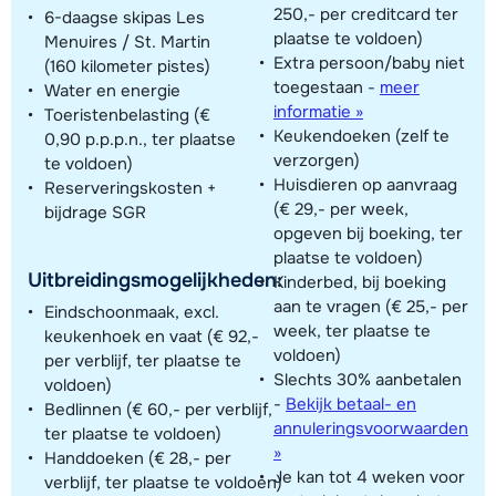
250,- per creditcard ter
6-daagse skipas Les
plaatse te voldoen)
Menuires / St. Martin
Extra persoon/baby niet
(160 kilometer pistes)
toegestaan
-
meer
Water en energie
informatie »
Toeristenbelasting (€
Keukendoeken (zelf te
0,90 p.p.p.n., ter plaatse
verzorgen)
te voldoen)
Huisdieren op aanvraag
Reserveringskosten +
(€ 29,- per week,
bijdrage SGR
opgeven bij boeking, ter
plaatse te voldoen)
Uitbreidingsmogelijkheden:
Kinderbed, bij boeking
aan te vragen (€ 25,- per
Eindschoonmaak, excl.
week, ter plaatse te
keukenhoek en vaat (€ 92,-
voldoen)
per verblijf, ter plaatse te
Slechts 30% aanbetalen
voldoen)
-
Bekijk betaal- en
Bedlinnen (€ 60,- per verblijf,
annuleringsvoorwaarden
ter plaatse te voldoen)
»
Handdoeken (€ 28,- per
Je kan tot 4 weken voor
verblijf, ter plaatse te voldoen)