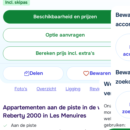
Incl. skipas
Bewa
Beschikbaarheid en prijzen
acco
Optie aanvragen
Bereken prijs incl. extra's
ac
Bewa
Delen
Bewaren
zoek
We helpe
Foto's
Overzicht
Ligging
Reviews
Beschi
verder!
Onze klanten
Appartementen aan de piste in de wijk
zo
moment hela
Reberty 2000 in Les Menuires
wel alvast d
gebruiken:
Aan de piste