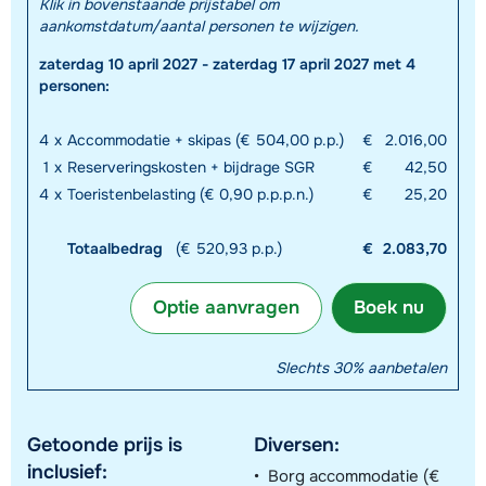
Klik in bovenstaande prijstabel om
aankomstdatum/aantal personen te wijzigen.
zaterdag 10 april 2027 - zaterdag 17 april 2027 met 4
personen:
4
x
Accommodatie + skipas (€ 504,00 p.p.)
€
2.016,00
1
x
Reserveringskosten + bijdrage SGR
€
42,50
4
x
Toeristenbelasting (€ 0,90 p.p.p.n.)
€
25,20
Totaalbedrag
(€ 520,93 p.p.)
€
2.083,70
Optie aanvragen
Boek nu
Slechts 30% aanbetalen
Getoonde prijs is
Diversen:
inclusief:
Borg accommodatie (€