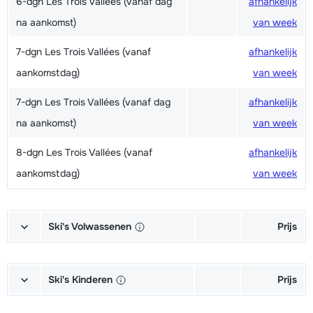
6-dgn Les Trois Vallées (vanaf dag
afhankelijk
na aankomst)
van week
7-dgn Les Trois Vallées (vanaf
afhankelijk
aankomstdag)
van week
7-dgn Les Trois Vallées (vanaf dag
afhankelijk
na aankomst)
van week
8-dgn Les Trois Vallées (vanaf
afhankelijk
aankomstdag)
van week
Ski's Volwassenen
Prijs
Excellent (Excellence) Ski's +
afhankelijk
Schoenen + Stokken (6/7 dagen)
van week
Ski's Kinderen
Prijs
Excellent (Excellence) Ski's +
afhankelijk
Kampioen (Champion) Ski's +
afhankelijk