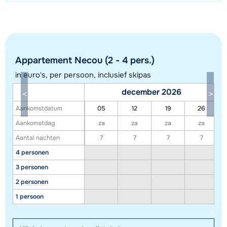
Appartement Necou (2 - 4 pers.)
in euro's, per persoon, inclusief skipas
december 2026
Aankomstdatum
05
12
19
26
Toon alle accommodaties in dit gebied
Aankomstdag
za
za
za
za
Aantal nachten
7
7
7
7
Deze kaart geeft een indicatie van de ligging van onze accommodaties. De
4 personen
exacte locatie kan enigszins afwijken.
3 personen
2 personen
1 persoon