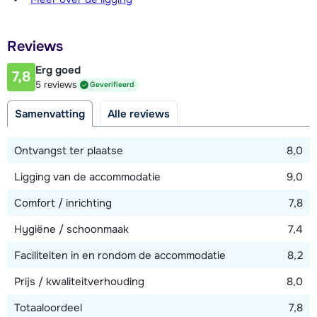
50 - 75 meter
Afstand tot restaurant of bar
Reviews
50 - 75 meter
Erg goed
7,8
Afstand tot piste
5 reviews
Geverifieerd
25 - 50 meter
Samenvatting
Alle reviews
Afstand tot skilift
100 meter
Ontvangst ter plaatse
8,0
Afstand tot skibushalte
Ligging van de accommodatie
9,0
25 meter
Comfort / inrichting
7,8
Hygiëne / schoonmaak
7,4
Bekijk kaart
Faciliteiten in en rondom de accommodatie
8,2
Prijs / kwaliteitverhouding
8,0
Totaaloordeel
7,8