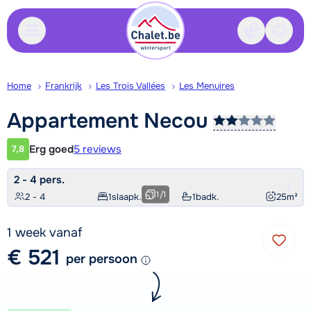
Contact
Bewaa
Home
Frankrijk
Les Trois Vallées
Les Menuires
Appartement
Necou
Erg goed
5 reviews
7,8
Klantwaardering
2 - 4 pers.
1
/
1
2 - 4
1
slaapk.
1
badk.
25
m²
1 week vanaf
€ 521
per persoon