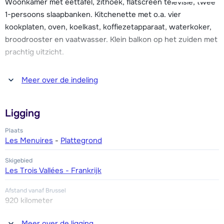
Woonkamer met eettafel, zithoek, flatscreen televisie, twee
van Les Menuires gemakkelijk te bereiken. Winkels, bars en
1-persoons slaapbanken. Kitchenette met o.a. vier
restaurants vind je al op een afstand van 50 meter. De
kookplaten, oven, koelkast, koffiezetapparaat, waterkoker,
skischool (met kinderopvang) en skiverhuur vind je op ca.
broodrooster en vaatwasser. Klein balkon op het zuiden met
150 meter vanaf de appartementen.
prachtig uitzicht.
Slaapkamer met een 2-persoonsbed. Badkamer met bad en
Meer over de indeling
toilet.
Ligging
Dit appartement is gelegen op de zevende verdieping (met
lift).
Plaats
Les Menuires
-
Plattegrond
Skigebied
Les Trois Vallées - Frankrijk
Afstand vanaf Brussel
920 kilometer
Afstand tot winkel(s)
Meer over de ligging