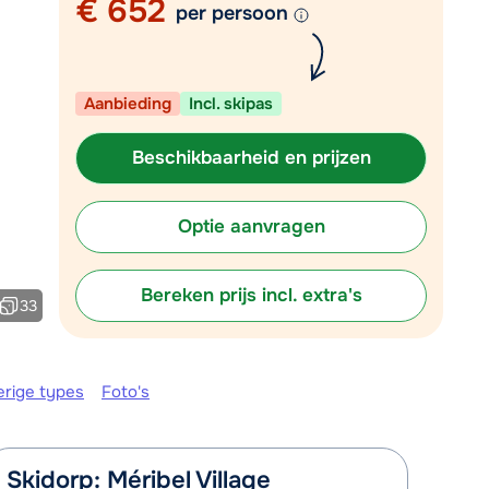
€ 652
per persoon
Plan een terugbelverzoek
r vandaag om 10:00 uur.
Aanbieding
Incl. skipas
Chat met wintersportspecialist
Bel ons via 03 3037838
Beschikbaarheid en prijzen
Optie aanvragen
Bereken prijs incl. extra's
33
erige types
Foto's
Skidorp: Méribel Village