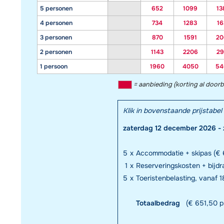
5 personen
652
1099
13
4 personen
734
1283
16
3 personen
870
1591
20
2 personen
1143
2206
29
1 persoon
1960
4050
54
= aanbieding (korting al door
Klik in bovenstaande prijstab
zaterdag 12 december 2026 -
5
x
Accommodatie + skipas (€ 
1
x
Reserveringskosten + bijd
5
x
Toeristenbelasting, vanaf 
Totaalbedrag
(€ 651,50 p