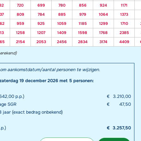
82
720
699
780
856
924
1171
37
809
784
885
979
1064
1373
62
959
925
1059
1185
1299
1710
13
1258
1207
1409
1598
1768
2385
65
2154
2053
2456
2834
3174
4409
berekend)
el om aankomstdatum/aantal personen te wijzigen.
 zaterdag 19 december 2026 met 5 personen:
642,00 p.p.)
€
3.210,00
rage SGR
€
47,50
18 jaar (exact bedrag onbekend)
.p.)
€
3.257,50