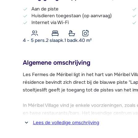
Aan de piste
Huisdieren toegestaan (op aanvraag)
Internet via Wi-Fi
4 - 5 pers.
2
slaapk.
1 badk.
40
m²
Algemene omschrijving
Les Fermes de Méribel ligt in het hart van Méribel Vil
résidence bevindt zich direct bij de blauwe piste "Lap
stoeltjeslift geeft je toegang tot de pistes van het i
In Méribel Village vind je enkele voorzieningen, zoal
en twee restaurants/bars. Het levendige centrum va
afstand van Méribel Village en beschikt over een uit
Lees de volledige omschrijving
Méribel Village rijdt er een gratis bus naar Méribel Ce