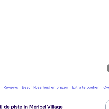
We zijn e
Reviews
Beschikbaarheid en prijzen
Extra te boeken
Ov
 de piste in Méribel Village