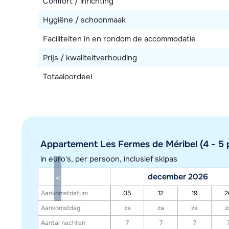
Comfort / inrichting
Hygiëne / schoonmaak
Faciliteiten in en rondom de accommodatie
Prijs / kwaliteitverhouding
Totaaloordeel
Appartement Les Fermes de Méribel (4 - 5 p
in euro's, per persoon, inclusief skipas
december 2026
Aankomstdatum
05
12
19
2
Aankomstdag
za
za
za
z
Aantal nachten
7
7
7