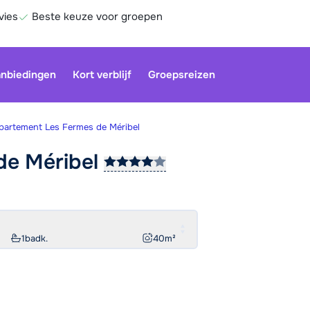
vies
Beste keuze voor groepen
nbiedingen
Kort verblijf
Groepsreizen
partement Les Fermes de Méribel
 de
Méribel
Onze klan
gesloten.
gebruiken
Be
1
badk.
40
m²