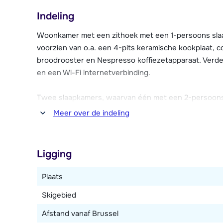
Résidence Les Fermes de Méribel is gebouwd in tradit
Indeling
De résidence bestaat uit zes chalets, waar in totaal
appartementen zijn allemaal voorzien van een balkon 
Woonkamer met een zithoek met een 1-persoons slaa
(tegen betaling is er high-speed internet mogelijk). 
voorzien van o.a. een 4-pits keramische kookplaat, c
van de Spa met verwarmd binnenzwembad, sauna's, h
broodrooster en Nespresso koffiezetapparaat. Verde
receptie vind je een lounge en een kinderspeelhoek 
en een Wi-Fi internetverbinding.
broodjesservice te regelen. Verder is er een skiber
résidence kun je tegen betaling je auto parkeren (naa
Twee slaapkamers, waarvan één met een 2-persoon
reserveren).
Badkamer met bad of douche. Toilet.
Meer over de indeling
Ligging
Plaats
Skigebied
Afstand vanaf Brussel