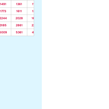
1491
1361
1134
872
767
680
796
1773
1611
1327
1000
869
760
904
2244
2028
1650
1213
1038
893
1086
3185
2861
2294
1639
1377
1159
1448
6009
5361
4227
2916
2393
1957
2535