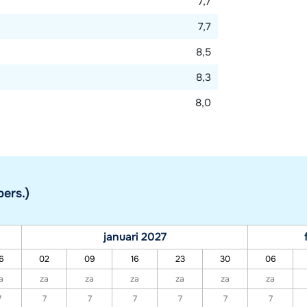
7,7
7,7
8,5
8,3
8,0
ers.)
januari 2027
6
02
09
16
23
30
06
a
za
za
za
za
za
za
7
7
7
7
7
7
7