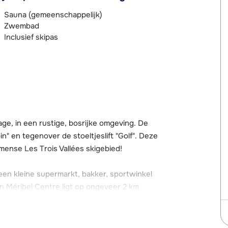
Sauna (gemeenschappelijk)
Zwembad
Inclusief skipas
lage, in een rustige, bosrijke omgeving. De
in" en tegenover de stoeltjeslift "Golf". Deze
mmense Les Trois Vallées skigebied!
s een kleine supermarkt, bakker, sportwinkel
n Méribel Centre ligt op ongeveer 2 km
gebreider aanbod aan voorzieningen. Vanuit
ntre.