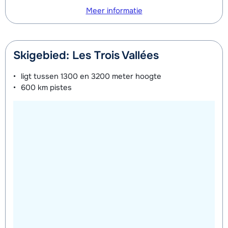
middags - Gevorderd
Meer informatie
Zilver (Evolution) Schoenen (8
afhankelijk
Mini Kid Ski's + Stokken (8 dagen)
afhankelijk
dagen)
van week
van week
Skigebied: Les Trois Vallées
Mini Kid Schoenen (8 dagen)
afhankelijk
van week
ligt tussen
1300 en 3200 meter
hoogte
600 km
pistes