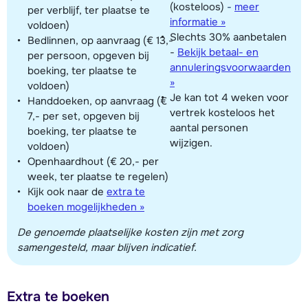
(kosteloos)
-
meer
per verblijf, ter plaatse te
informatie »
voldoen)
Slechts 30% aanbetalen
Bedlinnen, op aanvraag (€ 13,-
-
Bekijk betaal- en
per persoon, opgeven bij
annuleringsvoorwaarden
boeking, ter plaatse te
»
voldoen)
Je kan tot 4 weken voor
Handdoeken, op aanvraag (€
vertrek kosteloos het
7,- per set, opgeven bij
aantal personen
boeking, ter plaatse te
wijzigen.
voldoen)
Openhaardhout (€ 20,- per
week, ter plaatse te regelen)
Kijk ook naar de
extra te
boeken mogelijkheden »
De genoemde plaatselijke kosten zijn met zorg
samengesteld, maar blijven indicatief.
Extra te boeken