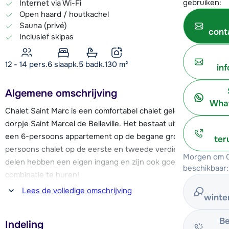
gebruiken:
Internet via Wi-Fi
Open haard / houtkachel
Sauna (privé)
cont
Inclusief skipas
12 - 14 pers.
6
slaapk.
5 badk.
130
m²
in
Algemene omschrijving
What
Chalet Saint Marc is een comfortabel chalet gelegen in het
dorpje Saint Marcel de Belleville. Het bestaat uit twee delen;
een 6-persoons appartement op de begane grond en 14-
ter
persoons chalet op de eerste en tweede verdieping. Beide
Morgen om 0
delen hebben een eigen ingang en zijn ook goed in
beschikbaar:
combinatie te huren!
Lees de volledige omschrijving
winte
De skipistes en skiliften bevinden zich op circa 1,1 km afstand
van het chalet, in het dorpje Saint Martin. De skibus naar St.
Be
Indeling
Martin de Belleville vertrekt op 100 meter van het chalet.