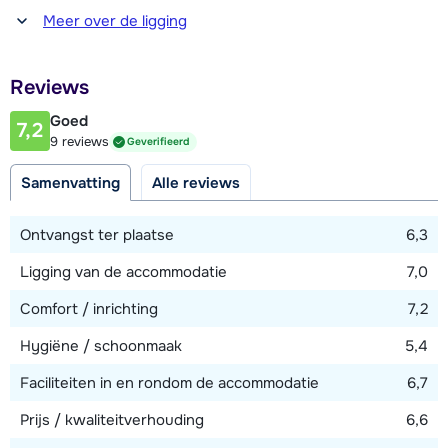
Afstand tot winkel(s)
Meer over de ligging
Verder beschikt het chalet over een sauna, een skiberging,
1100 meter
een balkon/terras en Wi-Fi.
Afstand tot restaurant of bar
Reviews
1100 meter
Goed
7,2
Afstand tot piste
9 reviews
Geverifieerd
1100 meter
Samenvatting
Alle reviews
Afstand tot skilift
1100 meter
Ontvangst ter plaatse
6,3
Afstand tot skibushalte
Ligging van de accommodatie
7,0
100 meter
Comfort / inrichting
7,2
Hygiëne / schoonmaak
5,4
Bekijk kaart
Faciliteiten in en rondom de accommodatie
6,7
Prijs / kwaliteitverhouding
6,6