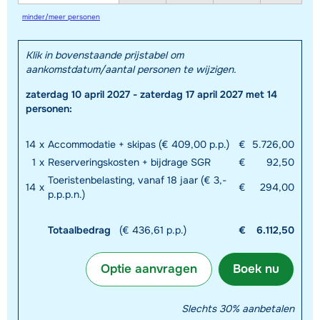
minder/meer personen
Klik in bovenstaande prijstabel om
aankomstdatum/aantal personen te wijzigen.
zaterdag 10 april 2027 - zaterdag 17 april 2027 met 14
personen:
14
x
Accommodatie + skipas (€ 409,00 p.p.)
€
5.726,00
1
x
Reserveringskosten + bijdrage SGR
€
92,50
Toeristenbelasting, vanaf 18 jaar (€ 3,-
14
x
€
294,00
p.p.p.n.)
Totaalbedrag
(€ 436,61 p.p.)
€
6.112,50
Optie aanvragen
Boek nu
Slechts 30% aanbetalen