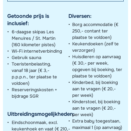
Getoonde prijs is
Diversen:
inclusief:
Borg accommodatie (€
250,- contant ter
6-daagse skipas Les
plaatse te voldoen)
Menuires / St. Martin
Keukendoeken (zelf te
(160 kilometer pistes)
verzorgen)
Wi-Fi internetverbinding
Huisdieren op aanvraag
Gebruik sauna
(€ 30,- per week,
Toeristenbelasting,
opgeven bij boeking, ter
vanaf 18 jaar (€ 3,-
plaatse te voldoen)
p.p.p.n., ter plaatse te
Kinderbed, bij boeking
voldoen)
aan te vragen (€ 20,-
Reserveringskosten +
per week)
bijdrage SGR
Kinderstoel, bij boeking
aan te vragen (€ 20,-
Uitbreidingsmogelijkheden:
per week)
Extra baby toegestaan,
Eindschoonmaak, excl.
maximaal 1 (op aanvraag)
keukenhoek en vaat (€ 210,-