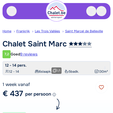
Contact
Bewaa
Home
Frankrijk
Les Trois Vallées
Saint Marcel de Belleville
Chalet Saint
Marc
Goed
9 reviews
7,2
Klantwaardering
12 - 14 pers.
1
/
1
12 - 14
6
slaapk.
5
badk.
130
m²
1 week vanaf
€ 437
per persoon