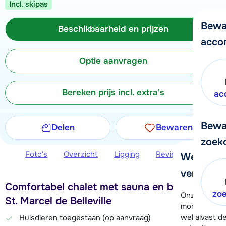
Incl. skipas
Bewa
Beschikbaarheid en prijzen
acco
Optie aanvragen
Bereken prijs incl. extra's
ac
Bewa
Delen
Bewaren
zoek
Foto's
Overzicht
Ligging
Reviews
Beschi
We helpe
verder!
Comfortabel chalet met sauna en balkon in
zo
Onze klanten
St. Marcel de Belleville
moment hela
wel alvast d
Huisdieren toegestaan (op aanvraag)