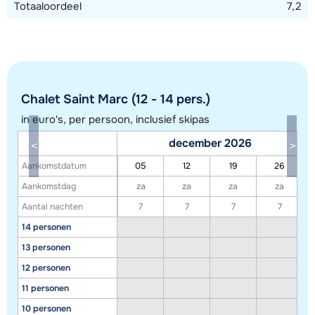
Totaaloordeel
7,2
Chalet Saint Marc (12 - 14 pers.)
in euro's, per persoon, inclusief skipas
december 2026
Aankomstdatum
05
12
19
26
Toon alle accommodaties in dit gebied
Aankomstdag
za
za
za
za
Aantal nachten
7
7
7
7
Deze kaart geeft een indicatie van de ligging van onze accommodaties. De
14 personen
exacte locatie kan enigszins afwijken.
13 personen
12 personen
11 personen
10 personen