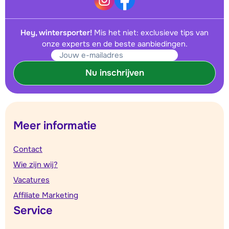
Hey, wintersporter!
Mis het niet: exclusieve tips van
onze experts en de beste aanbiedingen.
Nu inschrijven
Meer informatie
Contact
Wie zijn wij?
Vacatures
Affiliate Marketing
Service