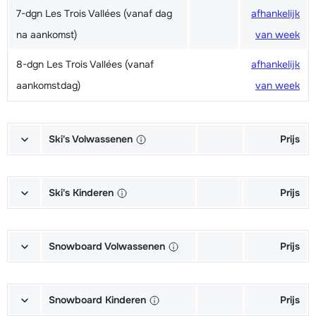
7-dgn Les Trois Vallées (vanaf dag
afhankelijk
na aankomst)
van week
8-dgn Les Trois Vallées (vanaf
afhankelijk
aankomstdag)
van week
Ski's Volwassenen
Prijs
Excellent (Excellence) Ski's +
afhankelijk
Schoenen + Stokken (6/7 dagen)
van week
Ski's Kinderen
Prijs
Excellent (Excellence) Ski's +
afhankelijk
Kampioen (Champion) Ski's +
afhankelijk
Stokken (6/7 dagen)
van week
Schoenen + Stokken (6/7 dagen)
van week
Snowboard Volwassenen
Prijs
Excellent (Excellence) Schoenen
afhankelijk
Kampioen (Champion) Ski's +
afhankelijk
Goud (Sensation) Snowboard +
afhankelijk
(6/7 dagen)
van week
Stokken (6/7 dagen)
van week
Boots (6/7 dagen)
van week
Snowboard Kinderen
Prijs