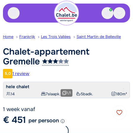
Contact
Bewaa
Home
Frankrijk
Les Trois Vallées
Saint Martin de Belleville
Chalet-appartement
Gremelle
1 review
5,0
Klantwaardering
hele chalet
1
/
1
14
7
slaapk.
5
badk.
180
m²
1 week vanaf
€ 451
per persoon