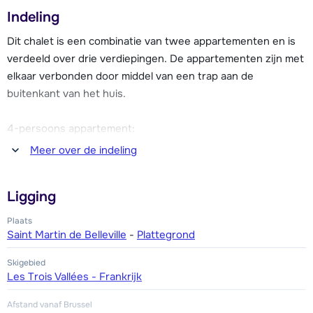
Het centrum van Saint Martin de Belleville is op ca. 300
Indeling
meter afstand en is voorzien van alle benodigde faciliteiten
zoals een supermarkt, bakker, restaurants, cafés en diverse
Dit chalet is een combinatie van twee appartementen en is
winkels.
verdeeld over drie verdiepingen. De appartementen zijn met
elkaar verbonden door middel van een trap aan de
Het chalet beschikt over gratis Wi-Fi internetverbinding en
buitenkant van het huis.
een skiberging. Er bevinden zich gratis parkeerplaatsen in
het dorp.
4-persoons appartement:
Meer over de indeling
Woonkamer met een eethoek, televisie en volledig
ingerichte keuken met o.a. een kookplaat, oven, magnetron,
Ligging
koelkast met vriesvak, vaatwasser, koffiezetapparaat en
waterkoker. Twee slaapkamers, waarvan één met een 2-
Plaats
persoonsbed en één met twee 1-persoonsbedden. Twee
Saint Martin de Belleville
-
Plattegrond
badkamers, waarvan één met een douche en één met een
Skigebied
bad en toilet. Apart toilet.
Les Trois Vallées - Frankrijk
Afstand vanaf Brussel