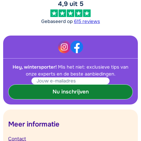
4,9 uit 5
Gebaseerd op
615 reviews
Hey, wintersporter!
Mis het niet: exclusieve tips van
onze experts en de beste aanbiedingen.
Nu inschrijven
Meer informatie
Contact