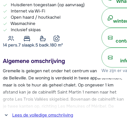
What
Huisdieren toegestaan (op aanvraag)
Internet via Wi-Fi
Open haard / houtkachel
winte
Wasmachine
Inclusief skipas
cont
14 pers.
7
slaapk.
5 badk.
180
m²
Algemene omschrijving
in
We zijn er v
Gremelle is gelegen net onder het centrum van Saint Martin
de Belleville. De woning is verdeeld in twee appartementen,
maar is ook te huur als geheel chalet. Op ongeveer 1 km
afstand kan je de cabinelift Saint Martin 1 nemen naar het
grote Les Trois Vallées skigebied. Bovenaan de cabinelift kan
je twee kanten op, richting Les Menuires of Méribel. De
skibus stopt op ca. 60 meter afstand van Gremelle.
Lees de volledige omschrijving