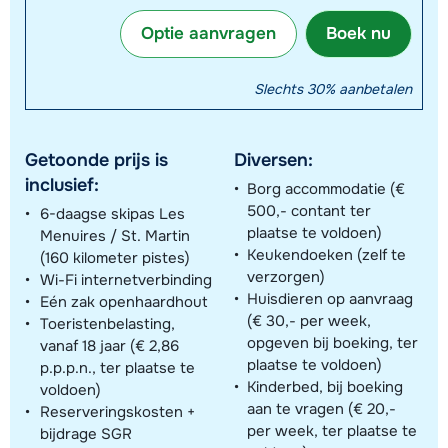
Optie aanvragen
Boek nu
Slechts 30% aanbetalen
Getoonde prijs is
Diversen:
inclusief:
Borg accommodatie (€
500,- contant ter
6-daagse skipas Les
plaatse te voldoen)
Menuires / St. Martin
Keukendoeken (zelf te
(160 kilometer pistes)
verzorgen)
Wi-Fi internetverbinding
Huisdieren op aanvraag
Eén zak openhaardhout
(€ 30,- per week,
Toeristenbelasting,
opgeven bij boeking, ter
vanaf 18 jaar (€ 2,86
plaatse te voldoen)
p.p.p.n., ter plaatse te
Kinderbed, bij boeking
voldoen)
aan te vragen (€ 20,-
Reserveringskosten +
per week, ter plaatse te
bijdrage SGR