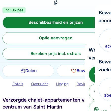
Incl. skipas
Bewa
acco
Beschikbaarheid en prijzen
Optie aanvragen
ac
We helpe
Bereken prijs incl. extra's
verder!
Bewa
zoek
Delen
Bewaren
Be
Foto's
Overzicht
Ligging
Reviews
Beschi
ter
zo
Verzorgde chalet-appartementen vlakbij het
centrum van Saint Martin