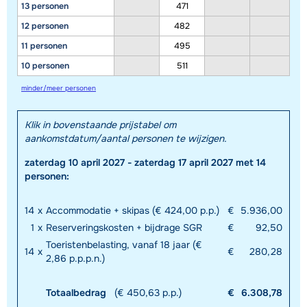
13 personen
471
12 personen
482
11 personen
495
10 personen
511
minder/meer personen
Klik in bovenstaande prijstabel om
aankomstdatum/aantal personen te wijzigen.
zaterdag 10 april 2027 - zaterdag 17 april 2027 met 14
personen:
14
x
Accommodatie + skipas (€ 424,00 p.p.)
€
5.936,00
1
x
Reserveringskosten + bijdrage SGR
€
92,50
Toeristenbelasting, vanaf 18 jaar (€
14
x
€
280,28
2,86 p.p.p.n.)
Totaalbedrag
(€ 450,63 p.p.)
€
6.308,78