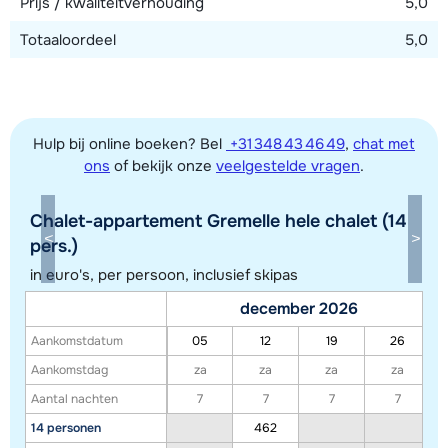
Prijs / kwaliteitverhouding
5,0
Totaaloordeel
5,0
Hulp bij online boeken? Bel
+31 348 43 46 49
,
chat met
ons
of bekijk onze
veelgestelde vragen
.
Chalet-appartement Gremelle hele chalet (14
pers.)
in euro's, per persoon, inclusief skipas
Toon alle accommodaties in dit gebied
december 2026
Deze kaart geeft een indicatie van de ligging van onze accommodaties. De
Aankomstdatum
05
12
19
26
exacte locatie kan enigszins afwijken.
Aankomstdag
za
za
za
za
Aantal nachten
7
7
7
7
14 personen
462