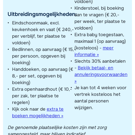
voldoen)
Kinderstoel, bij boeking
Uitbreidingsmogelijkheden:
aan te vragen (€ 20,-
per week, ter plaatse te
Eindschoonmaak, excl.
voldoen)
keukenhoek en vaat (€ 240,-
Extra baby toegestaan,
per verblijf, ter plaatse te
maximaal 1 (op aanvraag)
voldoen)
(kosteloos)
-
meer
Bedlinnen, op aanvraag (€ 15,-
informatie »
per persoon, opgeven bij
Slechts 30% aanbetalen
boeking)
-
Bekijk betaal- en
Handdoeken, op aanvraag (€
annuleringsvoorwaarden
8,- per set, opgeven bij
»
boeking)
Je kan tot 4 weken voor
Extra openhaardhout (€ 10,-
vertrek kosteloos het
per zak, ter plaatse te
aantal personen
regelen)
wijzigen.
Kijk ook naar de
extra te
boeken mogelijkheden »
De genoemde plaatselijke kosten zijn met zorg
samengesteld, maar blijven indicatief.