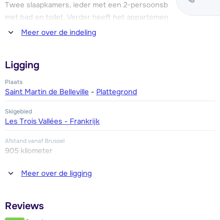
Twee slaapkamers, ieder met een 2-persoonsbed. Badkamer
met bad en toilet. Verder heeft het appartement een balkon
op het noord-oosten.
Meer over de indeling
Dit appartement is gelegen op de 4e verdieping (geen lift
Ligging
aanwezig).
Plaats
Saint Martin de Belleville
-
Plattegrond
Skigebied
Les Trois Vallées - Frankrijk
Afstand vanaf Brussel
905 kilometer
Afstand tot winkel(s)
Meer over de ligging
150 - 300 meter
Afstand tot restaurant of bar
Reviews
300 meter