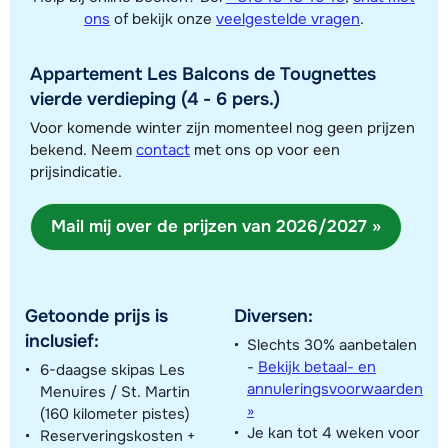
ons
of bekijk onze
veelgestelde vragen
.
Appartement Les Balcons de Tougnettes
Toon alle accommodaties in dit gebied
vierde verdieping (4 - 6 pers.)
Deze kaart geeft een indicatie van de ligging van onze accommodaties. De
Voor komende winter zijn momenteel nog geen prijzen
bekend. Neem
contact
met ons op voor een
exacte locatie kan enigszins afwijken.
prijsindicatie.
Mail mij over de prijzen van 2026/2027 »
Getoonde prijs is
Diversen:
inclusief:
Slechts 30% aanbetalen
-
Bekijk betaal- en
6-daagse skipas Les
annuleringsvoorwaarden
Menuires / St. Martin
»
(160 kilometer pistes)
Je kan tot 4 weken voor
Reserveringskosten +