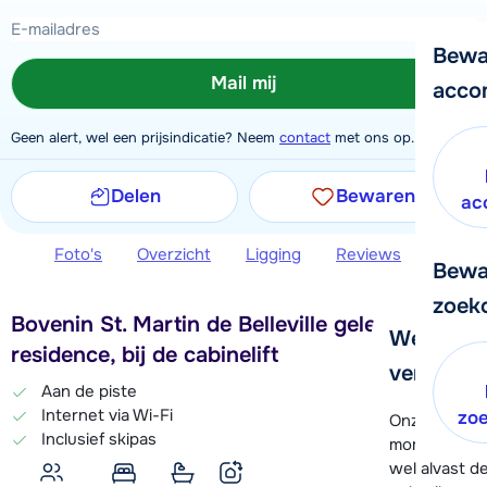
Bewa
Mail mij
acco
Geen alert, wel een prijsindicatie? Neem
contact
met ons op.
Delen
Bewaren
ac
Foto's
Overzicht
Ligging
Reviews
Extra 
Bewa
zoek
Bovenin St. Martin de Belleville gelegen
We helpe
residence, bij de cabinelift
verder!
Aan de piste
Internet via Wi-Fi
zo
Onze klanten
Inclusief skipas
moment hela
wel alvast d