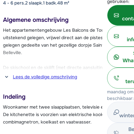
gebruiken:
4 - 6 pers.
2
slaapk.
1 badk.
48
m²
cont
Algemene omschrijving
Het appartementengebouw Les Balcons de Tougnettes is
uitstekend gelegen, vrijwel direct aan de pistes in het hoger
in
gelegen gedeelte van het gezellige dorpje Saint Martin de
Belleville.
What
De skischool en de skilift (met directe aansluiting op Les
Menuires en Méribel) ligt op ca. 150 meter van de
Lees de volledige omschrijving
ter
appartementen. Op ca. 300 meter, bereikbaar via het
(gedeeltelijk) overdekte trappenhuis, is het centrum met o.a.
maandag om 
Indeling
diverse restaurants, bars en winkels.
beschikbaar:
Woonkamer met twee slaapplaatsen, televisie en eethoek.
Er is een skiberging aanwezig.
De kitchenette is voorzien van elektrische kookplaten, grill,
winte
combimagnetron, koelkast en vaatwasser.
Be