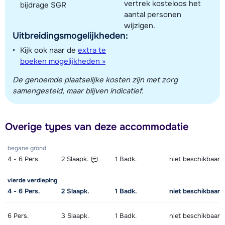
vertrek kosteloos het
bijdrage SGR
aantal personen
wijzigen.
Uitbreidingsmogelijkheden:
Kijk ook naar de
extra te
boeken mogelijkheden »
De genoemde plaatselijke kosten zijn met zorg
samengesteld, maar blijven indicatief.
Overige types van deze accommodatie
begane grond
4 - 6
Pers.
2
Slaapk.
1
Badk.
niet beschikbaar
vierde verdieping
4 - 6
Pers.
2
Slaapk.
1
Badk.
niet beschikbaar
6
Pers.
3
Slaapk.
1
Badk.
niet beschikbaar