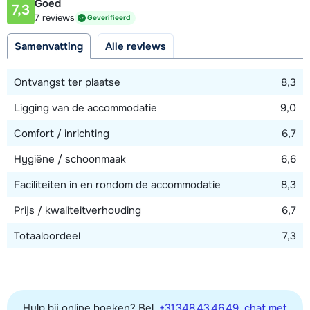
Goed
7,3
Afstand tot piste
7 reviews
Geverifieerd
50 - 100 meter
Samenvatting
Alle reviews
Afstand tot skilift
100 - 150 meter
Ontvangst ter plaatse
8,3
Ligging van de accommodatie
9,0
Bekijk kaart
Comfort / inrichting
6,7
Hygiëne / schoonmaak
6,6
Faciliteiten in en rondom de accommodatie
8,3
Prijs / kwaliteitverhouding
6,7
Totaaloordeel
7,3
Hulp bij online boeken? Bel
+31 348 43 46 49
,
chat met