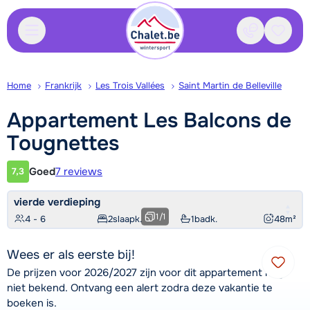
Contact
Bewaa
Home
Frankrijk
Les Trois Vallées
Saint Martin de Belleville
Appartement Les Balcons de
Tougnettes
Goed
7 reviews
7,3
Klantwaardering
vierde verdieping
1
/
1
4 - 6
2
slaapk.
1
badk.
48
m²
Wees er als eerste bij!
De prijzen voor 2026/2027 zijn voor dit appartement nog
niet bekend. Ontvang een alert zodra deze vakantie te
boeken is.