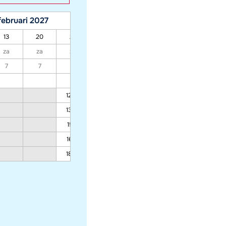
februari 2027
maart 2027
13
20
27
06
13
20
27
za
za
za
za
za
za
za
7
7
7
7
7
7
7
1289
1389
1512
1670
1882