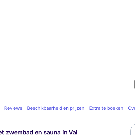
We zijn er
Reviews
Beschikbaarheid en prijzen
Extra te boeken
Ov
t zwembad en sauna in Val