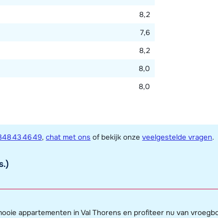
8,2
7,6
8,2
8,0
8,0
348 43 46 49
,
chat met ons
of bekijk onze
veelgestelde vragen
.
s.)
 mooie appartementen in Val Thorens en profiteer nu van vroegb