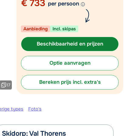
€ 733
Vul het contactformulier in
per persoon
Mail naar info@chalet.be
 vandaag tot 17:30 uur.
Aanbieding
Incl. skipas
Beschikbaarheid en prijzen
Optie aanvragen
Bereken prijs incl. extra's
17
erige types
Foto's
Skidorp: Val Thorens