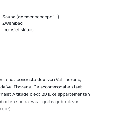
Sauna (gemeenschappelijk)
Zwembad
Inclusief skipas
 in het bovenste deel van Val Thorens,
 de Val Thorens. De accommodatie staat
. Chalet Altitude biedt 20 luxe appartementen
bad en sauna, waar gratis gebruik van
 uur).
or is terugskiën tot ca. 50 meter van de
evindt zich op 50 meter en broodjesservice