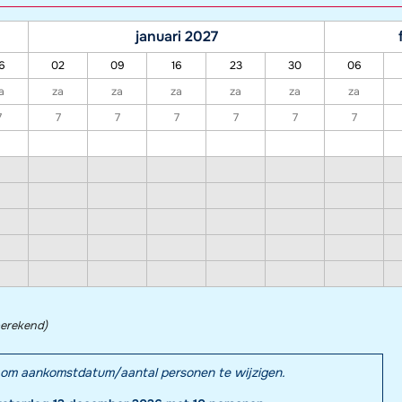
januari 2027
6
02
09
16
23
30
06
a
za
za
za
za
za
za
7
7
7
7
7
7
7
berekend)
el om aankomstdatum/aantal personen te wijzigen.