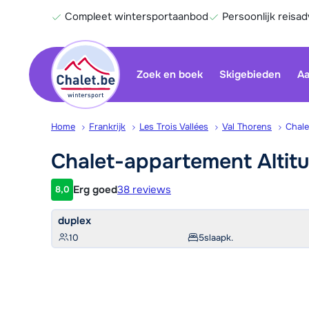
Compleet wintersportaanbod
Persoonlijk reisad
Zoek en boek
Skigebieden
Aa
Home
Frankrijk
Les Trois Vallées
Val Thorens
Chale
Chalet-appartement
Altit
Erg goed
38 reviews
8,0
Klantwaardering
duplex
10
5
slaapk.