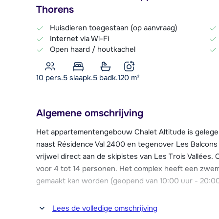
Thorens
Huisdieren toegestaan (op aanvraag)
Internet via Wi-Fi
Open haard / houtkachel
10 pers.
5
slaapk.
5 badk.
120
m²
Algemene omschrijving
Het appartementengebouw Chalet Altitude is gelegen
naast Résidence Val 2400 en tegenover Les Balcons
vrijwel direct aan de skipistes van Les Trois Vallées
voor 4 tot 14 personen. Het complex heeft een zwem
gemaakt kan worden (geopend van 10:00 uur - 20:00
De piste loopt boven de appartementen langs, hierdo
Lees de volledige omschrijving
appartementen mogelijk (off-piste). De supermarkt b