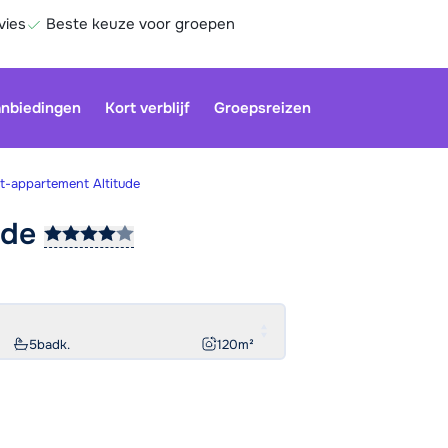
vies
Beste keuze voor groepen
nbiedingen
Kort verblijf
Groepsreizen
t-appartement Altitude
ude
Be
5
badk.
120
m²