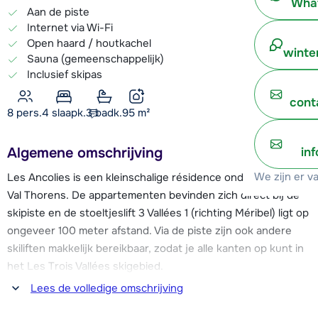
What
Aan de piste
Internet via Wi-Fi
Open haard / houtkachel
winte
Sauna (gemeenschappelijk)
Inclusief skipas
cont
8 pers.
4
slaapk.
3 badk.
95
m²
Algemene omschrijving
in
We zijn er v
Les Ancolies is een kleinschalige résidence onderin het dorp
Val Thorens. De appartementen bevinden zich direct bij de
skipiste en de stoeltjeslift 3 Vallées 1 (richting Méribel) ligt op
ongeveer 100 meter afstand. Via de piste zijn ook andere
skiliften makkelijk bereikbaar, zodat je alle kanten op kunt in
het Les Trois Vallées skigebied.
Lees de volledige omschrijving
In de directe omgeving van de appartementen bevinden zich