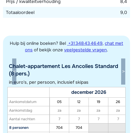
Prijs / kwaliteitverhouding
8,4
Totaaloordeel
9,0
Hulp bij online boeken? Bel
+31 348 43 46 49
,
chat met
ons
of bekijk onze
veelgestelde vragen
.
Chalet-appartement Les Ancolies Standard
Toon alle accommodaties in dit gebied
(8 pers.)
Deze kaart geeft een indicatie van de ligging van onze accommodaties. De
in euro's, per persoon, inclusief skipas
exacte locatie kan enigszins afwijken.
december 2026
Aankomstdatum
05
12
19
26
Aankomstdag
za
za
za
za
Aantal nachten
7
7
7
7
8 personen
704
704