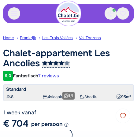
Contact
Bewaa
Home
Frankrijk
Les Trois Vallées
Val Thorens
Chalet-appartement Les
Ancolies
Fantastisch
7 reviews
9,0
Klantwaardering
Standard
1
/
1
8
4
slaapk.
3
badk.
95
m²
1 week vanaf
€ 704
per persoon