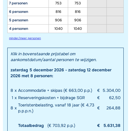
7 personen
753
753
6 personen
816
816
5 personen
906
906
4 personen
1040
1040
minder/meer personen
Klik in bovenstaande prijstabel om
aankomstdatum/aantal personen te wijzigen.
zaterdag 5 december 2026 - zaterdag 12 december
2026 met 8 personen:
8
x
Accommodatie + skipas (€ 663,00 p.p.)
€
5.304,00
1
x
Reserveringskosten + bijdrage SGR
€
62,50
Toeristenbelasting, vanaf 18 jaar (€ 4,73
8
x
€
264,88
p.p.p.n.)
Totaalbedrag
(€ 703,92 p.p.)
€
5.631,38