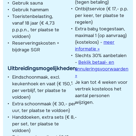
(tegen betaling)
Gebruik sauna
Ontbijtservice (€ 17,- p.p.
Gebruik hammam
per keer, ter plaatse te
Toeristenbelasting,
regelen)
vanaf 18 jaar (€ 4,73
Extra baby toegestaan,
p.p.p.n., ter plaatse te
maximaal 1 (op aanvraag)
voldoen)
(kosteloos)
-
meer
Reserveringskosten +
informatie »
bijdrage SGR
Slechts 30% aanbetalen
-
Bekijk betaal- en
Uitbreidingsmogelijkheden:
annuleringsvoorwaarden
»
Eindschoonmaak, excl.
Je kan tot 4 weken voor
keukenhoek en vaat (€ 150,-
vertrek kosteloos het
per verblijf, ter plaatse te
aantal personen
voldoen)
wijzigen.
Extra schoonmaak (€ 30,- per
uur, ter plaatse te voldoen)
Handdoeken, extra sets (€ 8,-
per set, ter plaatse te
voldoen)