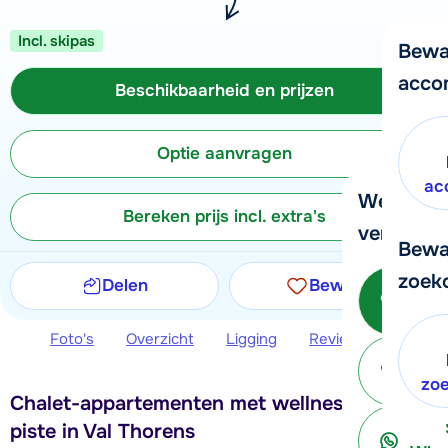
Incl. skipas
Bewa
acco
Beschikbaarheid en prijzen
Optie aanvragen
ac
We helpe
Bereken prijs incl. extra's
verder!
Bewa
zoek
Delen
Bewaren
Be
Foto's
Overzicht
Ligging
Reviews
Beschi
ter
zo
Chalet-appartementen met wellness bij de
piste in Val Thorens