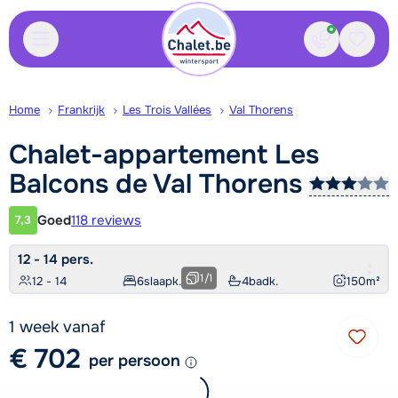
Contact
Bewaa
Home
Frankrijk
Les Trois Vallées
Val Thorens
Chalet-appartement Les
Balcons de Val
Thorens
Goed
118 reviews
7,3
Klantwaardering
12 - 14 pers.
1
/
1
12 - 14
6
slaapk.
4
badk.
150
m²
1 week vanaf
€ 702
per persoon