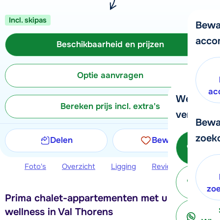
Incl. skipas
Bewa
acco
Beschikbaarheid en prijzen
Optie aanvragen
ac
We helpe
Bereken prijs incl. extra's
verder!
Bewa
zoek
Delen
Bewaren
Be
Foto's
Overzicht
Ligging
Reviews
Beschi
ter
zo
Prima chalet-appartementen met uitgebreide
wellness in Val Thorens