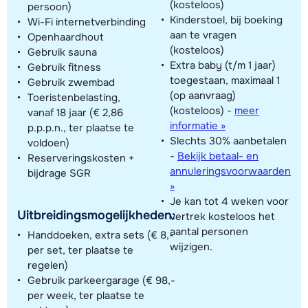
(kosteloos)
persoon)
Kinderstoel, bij boeking
Wi-Fi internetverbinding
aan te vragen
Openhaardhout
(kosteloos)
Gebruik sauna
Extra baby (t/m 1 jaar)
Gebruik fitness
toegestaan, maximaal 1
Gebruik zwembad
(op aanvraag)
Toeristenbelasting,
(kosteloos)
-
meer
vanaf 18 jaar (€ 2,86
informatie »
p.p.p.n., ter plaatse te
Slechts 30% aanbetalen
voldoen)
-
Bekijk betaal- en
Reserveringskosten +
annuleringsvoorwaarden
bijdrage SGR
»
Je kan tot 4 weken voor
Uitbreidingsmogelijkheden:
vertrek kosteloos het
aantal personen
Handdoeken, extra sets (€ 8,-
wijzigen.
per set, ter plaatse te
regelen)
Gebruik parkeergarage (€ 98,-
per week, ter plaatse te