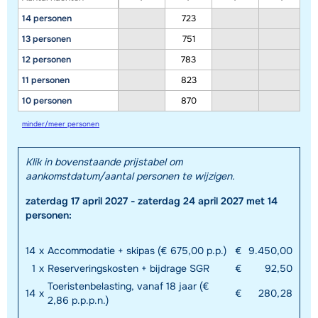
14 personen
723
13 personen
751
12 personen
783
11 personen
823
10 personen
870
minder/meer personen
Klik in bovenstaande prijstabel om
aankomstdatum/aantal personen te wijzigen.
zaterdag 17 april 2027 - zaterdag 24 april 2027 met 14
personen:
14
x
Accommodatie + skipas (€ 675,00 p.p.)
€
9.450,00
1
x
Reserveringskosten + bijdrage SGR
€
92,50
Toeristenbelasting, vanaf 18 jaar (€
14
x
€
280,28
2,86 p.p.p.n.)