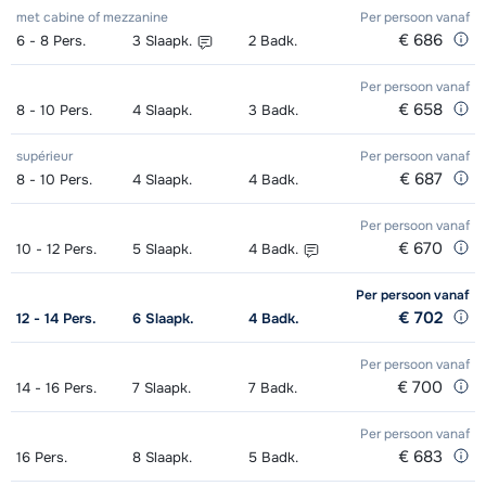
Groepsles ski Kind (5 - 13 jaar) 's
afhankelijk
met cabine of mezzanine
Per persoon
vanaf
morgens - Gevorderd (min. 4
van week
€ 686
6 - 8
Pers.
3
Slaapk.
2
Badk.
weken)
Per persoon
vanaf
€ 658
8 - 10
Pers.
4
Slaapk.
3
Badk.
Groepsles snowboard vanaf 8 jaar
afhankelijk
's morgens - Beginner (0 weken)
van week
supérieur
Per persoon
vanaf
€ 687
8 - 10
Pers.
4
Slaapk.
4
Badk.
Groepsles snowboard vanaf 8 jaar
afhankelijk
Per persoon
vanaf
's morgens - Gemiddeld (1-2 weken)
van week
€ 670
10 - 12
Pers.
5
Slaapk.
4
Badk.
Groepsles snowboard vanaf 8 jaar
afhankelijk
Per persoon
vanaf
's morgens - Gevorderd (min. 3
van week
€ 702
12 - 14
Pers.
6
Slaapk.
4
Badk.
weken)
Per persoon
vanaf
Groepsles ski Volwassene 's
afhankelijk
€ 700
14 - 16
Pers.
7
Slaapk.
7
Badk.
middags - Beginner (0 weken)
van week
Per persoon
vanaf
€ 683
16
Pers.
8
Slaapk.
5
Badk.
Groepsles ski Volwassene 's
afhankelijk