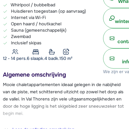
What
Whirlpool / bubbelbad
Huisdieren toegestaan (op aanvraag)
Internet via Wi-Fi
winte
Open haard / houtkachel
Sauna (gemeenschappelijk)
Zwembad
cont
Inclusief skipas
12 - 14 pers.
6
slaapk.
4 badk.
150
m²
in
We zijn er v
Algemene omschrijving
Mooie chaletappartementen ideaal gelegen in de nabijheid
van de piste, met schitterend uitzicht op zowel het dorp als
de vallei. In Val Thorens zijn vele uitgaansmogelijkheden en
door de hoge ligging is het skigebied zeer sneeuwzeker tot
begin mei.
De gratis skibus naar het centrum van Val Thorens (centrum