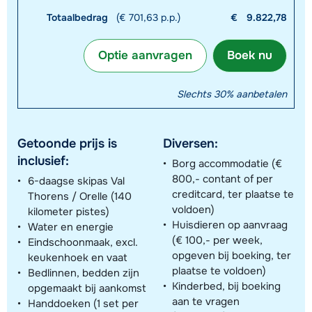
Totaalbedrag
(€ 701,63 p.p.)
€
9.822,78
Optie aanvragen
Boek nu
Slechts 30% aanbetalen
Getoonde prijs is
Diversen:
inclusief:
Borg accommodatie (€
800,- contant of per
6-daagse skipas Val
creditcard, ter plaatse te
Thorens / Orelle (140
voldoen)
kilometer pistes)
Huisdieren op aanvraag
Water en energie
(€ 100,- per week,
Eindschoonmaak, excl.
opgeven bij boeking, ter
keukenhoek en vaat
plaatse te voldoen)
Bedlinnen, bedden zijn
Kinderbed, bij boeking
opgemaakt bij aankomst
aan te vragen
Handdoeken (1 set per