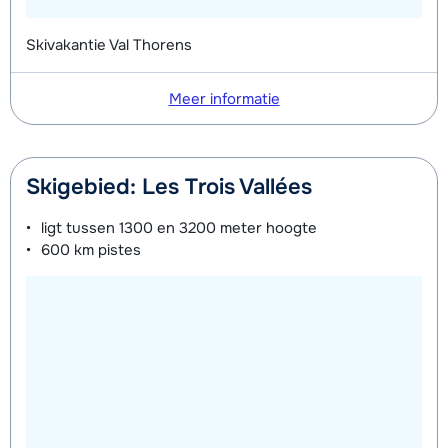
Groepsles snowboard vanaf 5 jaar
afhankelijk
Skivakantie Val Thorens
's middags - Gevorderd (min. 3
van week
weken)
Meer informatie
Skigebied: Les Trois Vallées
ligt tussen
1300 en 3200 meter
hoogte
600 km
pistes