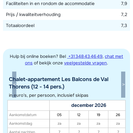
Faciliteiten in en rondom de accommodatie
7,9
Prijs / kwaliteitverhouding
7,2
Totaaloordeel
7,3
Hulp bij online boeken? Bel
+31 348 43 46 49
,
chat met
ons
of bekijk onze
veelgestelde vragen
.
Chalet-appartement Les Balcons de Val
Toon alle accommodaties in dit gebied
Thorens (12 - 14 pers.)
Deze kaart geeft een indicatie van de ligging van onze accommodaties. De
in euro's, per persoon, inclusief skipas
exacte locatie kan enigszins afwijken.
december 2026
Aankomstdatum
05
12
19
26
Aankomstdag
za
za
za
za
Aantal nachten
7
7
7
7