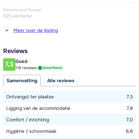
zo'n 300 meter afstand gelegen (vooraf reserveren via
Afstand vanaf Brussel
www.valthoparc.com).
925 kilometer
Afstand tot winkel(s)
Meer over de ligging
50 - 100 meter
Afstand tot restaurant of bar
Reviews
25 - 50 meter
Goed
7,3
Afstand tot piste
118 reviews
Geverifieerd
100 meter
Samenvatting
Alle reviews
Afstand tot skilift
400 meter
Ontvangst ter plaatse
7,3
Ligging van de accommodatie
7,8
Bekijk kaart
Comfort / inrichting
7,0
Hygiëne / schoonmaak
6,6