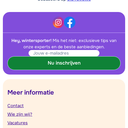
Hey, wintersporter!
Mis het niet: exclusieve tips van
onze experts en de beste aanbiedingen.
Nu inschrijven
Meer informatie
Contact
Wie zijn wij?
Vacatures