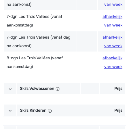
na aankomst)
van week
7-dgn Les Trois Vallées (vanaf
afhankelijk
aankomstdag)
van week
7-dgn Les Trois Vallées (vanaf dag
afhankelijk
na aankomst)
van week
8-dgn Les Trois Vallées (vanaf
afhankelijk
aankomstdag)
van week
Ski's Volwassenen
Prijs
Excellent Ski's + Schoenen +
€ 188,00
Stokken (6/7 dagen)
Ski's Kinderen
Prijs
Excellent Ski's + Stokken (6/7
€ 142,00
Competition Ski's + Schoenen +
€ 79,00