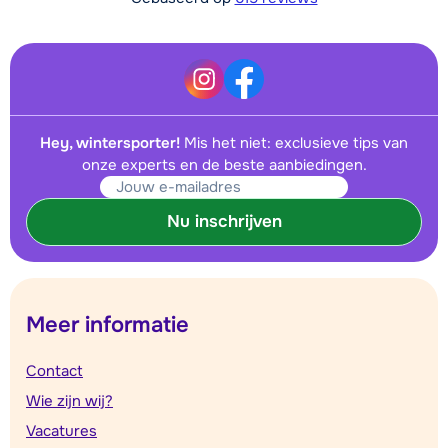
Hey, wintersporter!
Mis het niet: exclusieve tips van
onze experts en de beste aanbiedingen.
Nu inschrijven
Meer informatie
Contact
Wie zijn wij?
Vacatures