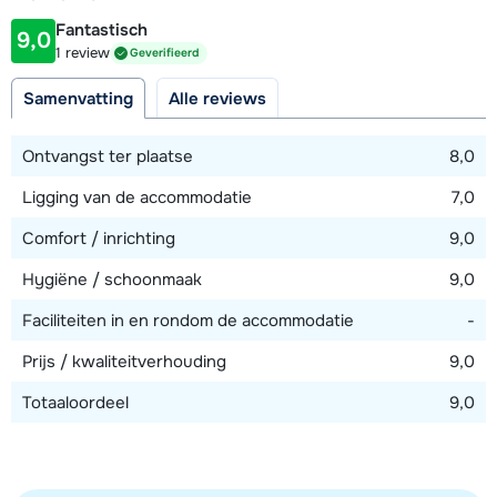
4 kilometer
Fantastisch
9,0
Afstand tot piste
1 review
Geverifieerd
4 kilometer
Samenvatting
Alle reviews
Afstand tot skilift
4 kilometer (Saint Martin de Belleville)
Ontvangst ter plaatse
8,0
Ligging van de accommodatie
7,0
Bekijk kaart
Comfort / inrichting
9,0
Hygiëne / schoonmaak
9,0
Faciliteiten in en rondom de accommodatie
-
Prijs / kwaliteitverhouding
9,0
Totaaloordeel
9,0