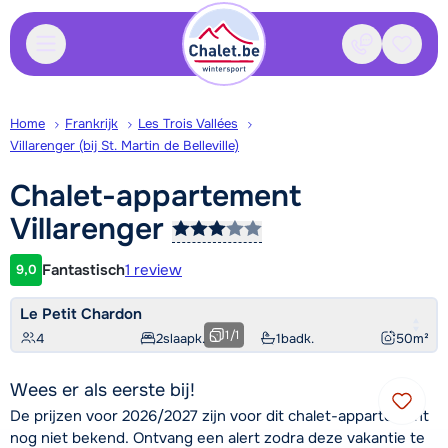
Contact
Bewaa
Home
Frankrijk
Les Trois Vallées
Villarenger (bij St. Martin de Belleville)
Chalet-appartement
Villarenger
Fantastisch
1 review
9,0
Klantwaardering
Le Petit Chardon
1
/
1
4
2
slaapk.
1
badk.
50
m²
Wees er als eerste bij!
De prijzen voor 2026/2027 zijn voor dit chalet-appartement
nog niet bekend. Ontvang een alert zodra deze vakantie te