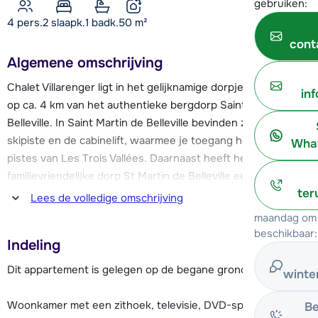
gebruiken:
4 pers.
2
slaapk.
1 badk.
50
m²
cont
Algemene omschrijving
Chalet Villarenger ligt in het gelijknamige dorpje Villarenger,
in
op ca. 4 km van het authentieke bergdorp Saint Martin de
Belleville. In Saint Martin de Belleville bevinden zich de
skipiste en de cabinelift, waarmee je toegang hebt tot de
What
pistes van Les Trois Vallées. Daarnaast heeft het
familievriendelijke dorp St Martin de Belleville een gezellig
ter
centrum met een aantal restaurants en bars, sportwinkels,
Lees de volledige omschrijving
supermarkt en een kinderweide. Bij de cabinelift bevindt zich
maandag om 
de skischool.
beschikbaar:
Indeling
Het chalet is onderverdeeld in twee appartementen, die
Dit appartement is gelegen op de begane grond.
winte
verzorgd en sfeervol zijn ingericht. Ze zijn voorzien van een
Wi-Fi internetverbinding en er is een gedeelde skiberging
Woonkamer met een zithoek, televisie, DVD-speler, eettafel
Be
voor het opbergen van je skimateriaal. Tezamen bieden de