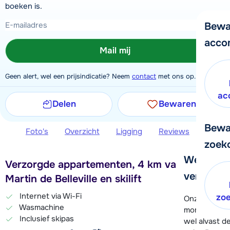
boeken is.
Bewa
acco
Mail mij
Geen alert, wel een prijsindicatie? Neem
contact
met ons op.
ac
Delen
Bewaren
Bewa
Foto's
Overzicht
Ligging
Reviews
Extra 
zoek
We helpe
Verzorgde appartementen, 4 km van St.
verder!
Martin de Belleville en skilift
Internet via Wi-Fi
zo
Onze klanten
Wasmachine
moment hela
Inclusief skipas
wel alvast d