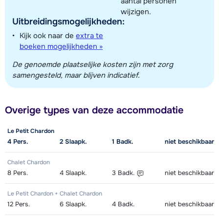
aantal personen
wijzigen.
Uitbreidingsmogelijkheden:
Kijk ook naar de
extra te
boeken mogelijkheden »
De genoemde plaatselijke kosten zijn met zorg
samengesteld, maar blijven indicatief.
Overige types van deze accommodatie
Le Petit Chardon
4
Pers.
2
Slaapk.
1
Badk.
niet beschikbaar
Chalet Chardon
8
Pers.
4
Slaapk.
3
Badk.
niet beschikbaar
Le Petit Chardon + Chalet Chardon
12
Pers.
6
Slaapk.
4
Badk.
niet beschikbaar