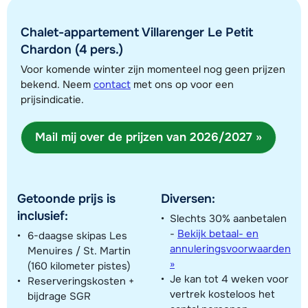
Chalet-appartement Villarenger Le Petit
Chardon (4 pers.)
Voor komende winter zijn momenteel nog geen prijzen
Toon alle accommodaties in dit gebied
bekend. Neem
contact
met ons op voor een
prijsindicatie.
Deze kaart geeft een indicatie van de ligging van onze accommodaties. De
exacte locatie kan enigszins afwijken.
Mail mij over de prijzen van 2026/2027 »
Getoonde prijs is
Diversen:
inclusief:
Slechts 30% aanbetalen
-
Bekijk betaal- en
6-daagse skipas Les
annuleringsvoorwaarden
Menuires / St. Martin
»
(160 kilometer pistes)
Je kan tot 4 weken voor
Reserveringskosten +
vertrek kosteloos het
bijdrage SGR