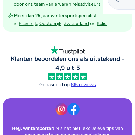
door ons team van ervaren reisadviseurs
Meer dan 25 jaar wintersportspecialist
in
Frankrijk
,
Oostenrijk
,
Zwitserland
en
Italië
Klanten beoordelen ons als uitstekend -
4,9 uit 5
Gebaseerd op
615 reviews
Hey, wintersporter!
Mis het niet: exclusieve tips van