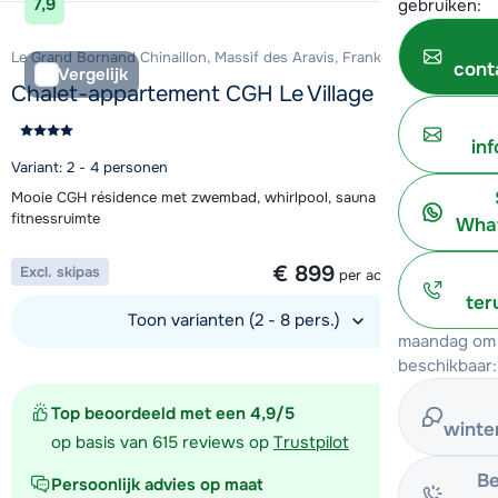
7,9
gebruiken:
Le Grand Bornand Chinaillon, Massif des Aravis, Frankrijk
cont
Vergelijk
Chalet-appartement CGH Le Village de Lessy
in
Variant: 2 - 4 personen
Mooie CGH résidence met zwembad, whirlpool, sauna en
fitnessruimte
What
1 week vanaf
€ 899
Excl. skipas
per accommodatie
ter
Toon varianten (2 - 8 pers.)
maandag om 
beschikbaar:
Bekijk accommodatie
Top beoordeeld met een 4,9/5
winte
op basis van 615 reviews op
Trustpilot
Be
Persoonlijk advies op maat