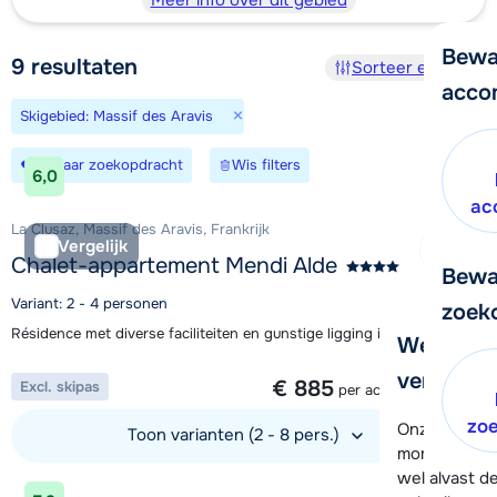
Meer info over dit gebied
Bewa
9
resultaten
Sorteer en filter
acco
×
Skigebied: Massif des Aravis
Bewaar zoekopdracht
Wis filters
6,0
ac
La Clusaz, Massif des Aravis, Frankrijk
Vergelijk
Chalet-appartement Mendi Alde
Bewa
Variant: 2 - 4 personen
zoek
Résidence met diverse faciliteiten en gunstige ligging in La Clusaz
We helpe
1 week vanaf
verder!
€ 885
Excl. skipas
per accommodatie
zo
Onze klanten
Toon varianten (2 - 8 pers.)
moment hela
wel alvast d
Bekijk accommodatie