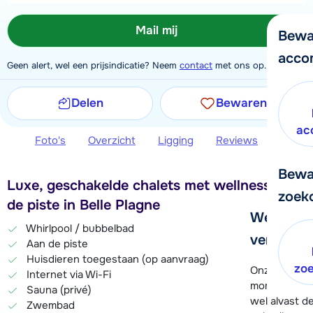
Mail mij
Bewa
acco
Geen alert, wel een prijsindicatie? Neem
contact
met ons op.
Delen
Bewaren
ac
Foto's
Overzicht
Ligging
Reviews
Extra 
Bewa
Luxe, geschakelde chalets met wellness, aan
zoek
de piste in Belle Plagne
We helpe
Whirlpool / bubbelbad
verder!
Aan de piste
Huisdieren toegestaan (op aanvraag)
zo
Onze klanten
Internet via Wi-Fi
moment hela
Sauna (privé)
wel alvast d
Zwembad