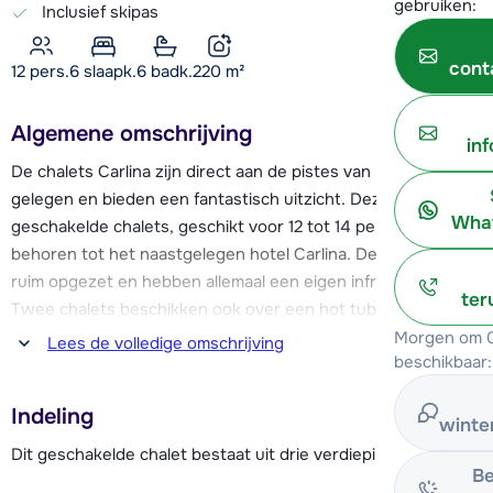
gebruiken:
Inclusief skipas
cont
12 pers.
6
slaapk.
6 badk.
220
m²
Algemene omschrijving
in
De chalets Carlina zijn direct aan de pistes van Belle Plagne
gelegen en bieden een fantastisch uitzicht. Deze drie
What
geschakelde chalets, geschikt voor 12 tot 14 personen,
behoren tot het naastgelegen hotel Carlina. De chalets zijn
ruim opgezet en hebben allemaal een eigen infraroodsauna!
ter
Twee chalets beschikken ook over een hot tub op het
balkon.
Morgen om 0
Lees de volledige omschrijving
beschikbaar:
Vanuit de chalets Carlina stap je direct de blauwe piste op,
Indeling
die naar Plagne Bellecôte leidt. Hiervandaan vertrekken
winte
diverse skiliften met prima aansluitingen op dit enorme
Dit geschakelde chalet bestaat uit drie verdiepingen.
skigebied. Onder andere de Bellecôte Gletsjer (met ruim
Be