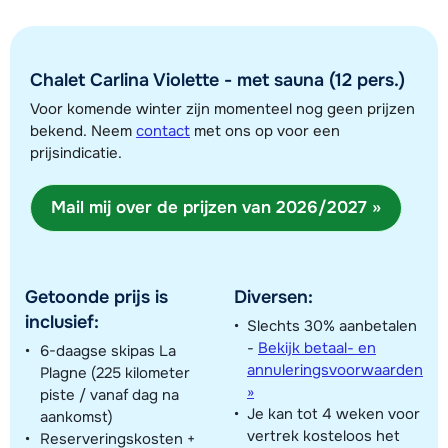
Chalet Carlina Violette - met sauna (12 pers.)
Toon alle accommodaties in dit gebied
Voor komende winter zijn momenteel nog geen prijzen
Deze kaart geeft een indicatie van de ligging van onze accommodaties. De
bekend. Neem
contact
met ons op voor een
exacte locatie kan enigszins afwijken.
prijsindicatie.
Mail mij over de prijzen van 2026/2027 »
Getoonde prijs is
Diversen:
inclusief:
Slechts 30% aanbetalen
-
Bekijk betaal- en
6-daagse skipas La
annuleringsvoorwaarden
Plagne (225 kilometer
»
piste / vanaf dag na
Je kan tot 4 weken voor
aankomst)
vertrek kosteloos het
Reserveringskosten +