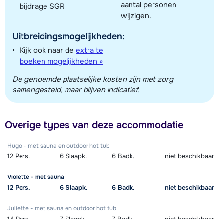
aantal personen
bijdrage SGR
wijzigen.
Uitbreidingsmogelijkheden:
Kijk ook naar de
extra te
boeken mogelijkheden »
De genoemde plaatselijke kosten zijn met zorg
samengesteld, maar blijven indicatief.
Overige types van deze accommodatie
Hugo - met sauna en outdoor hot tub
12
Pers.
6
Slaapk.
6
Badk.
niet beschikbaar
Violette - met sauna
12
Pers.
6
Slaapk.
6
Badk.
niet beschikbaar
Juliette - met sauna en outdoor hot tub
14
Pers.
7
Slaapk.
7
Badk.
niet beschikbaar