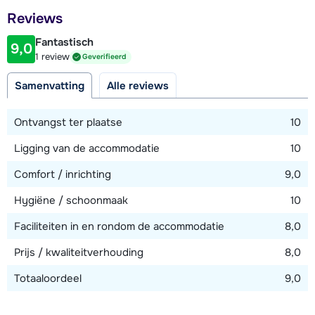
Afstand tot restaurant of bar
Reviews
20 meter (bij accommodatie)
Fantastisch
9,0
Afstand tot piste
1 review
Geverifieerd
20 meter
Samenvatting
Alle reviews
Bekijk kaart
Ontvangst ter plaatse
10
Ligging van de accommodatie
10
Comfort / inrichting
9,0
Hygiëne / schoonmaak
10
Faciliteiten in en rondom de accommodatie
8,0
Prijs / kwaliteitverhouding
8,0
Totaaloordeel
9,0