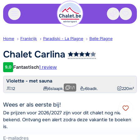
Contact
Bewaa
Home
Frankrijk
Paradiski - La Plagne
Belle Plagne
Chalet
Carlina
Fantastisch
1 review
9,0
Klantwaardering
Violette - met sauna
1
/
1
12
6
slaapk.
6
badk.
220
m²
Wees er als eerste bij!
De prijzen voor 2026/2027 zijn voor dit chalet nog niet
bekend. Ontvang een alert zodra deze vakantie te boeken
is.