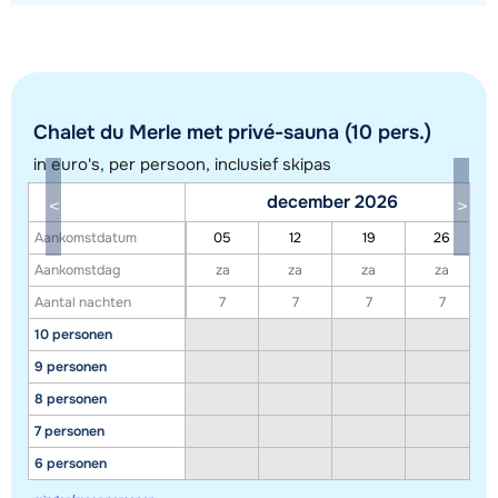
Chalet du Merle met privé-sauna (10 pers.)
in euro's, per persoon, inclusief skipas
december 2026
Aankomstdatum
05
12
19
26
Toon alle accommodaties in dit gebied
Aankomstdag
za
za
za
za
Aantal nachten
7
7
7
7
Deze kaart geeft een indicatie van de ligging van onze accommodaties. De
10 personen
exacte locatie kan enigszins afwijken.
9 personen
8 personen
7 personen
6 personen