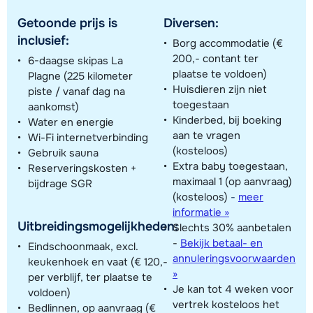
Getoonde prijs is
Diversen:
inclusief:
Borg accommodatie (€
200,- contant ter
6-daagse skipas La
plaatse te voldoen)
Plagne (225 kilometer
Huisdieren zijn niet
piste / vanaf dag na
toegestaan
aankomst)
Kinderbed, bij boeking
Water en energie
aan te vragen
Wi-Fi internetverbinding
(kosteloos)
Gebruik sauna
Extra baby toegestaan,
Reserveringskosten +
maximaal 1 (op aanvraag)
bijdrage SGR
(kosteloos)
-
meer
informatie »
Uitbreidingsmogelijkheden:
Slechts 30% aanbetalen
-
Bekijk betaal- en
Eindschoonmaak, excl.
annuleringsvoorwaarden
keukenhoek en vaat (€ 120,-
»
per verblijf, ter plaatse te
Je kan tot 4 weken voor
voldoen)
vertrek kosteloos het
Bedlinnen, op aanvraag (€