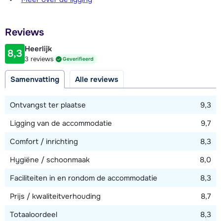
150 meter
Afstand tot restaurant of bar
Reviews
150 meter
Heerlijk
8,3
Afstand tot piste
3 reviews
Geverifieerd
100 meter
Samenvatting
Alle reviews
Afstand tot skilift
100 meter
Ontvangst ter plaatse
9,3
Afstand tot skibushalte
Ligging van de accommodatie
9,7
100 meter
Comfort / inrichting
8,3
Hygiëne / schoonmaak
8,0
Bekijk kaart
Faciliteiten in en rondom de accommodatie
8,3
Prijs / kwaliteitverhouding
8,7
Totaaloordeel
8,3