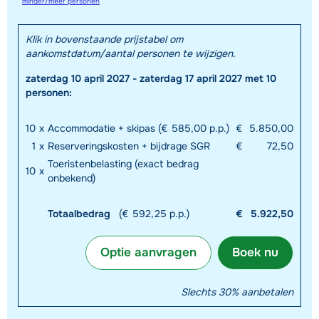
minder/meer personen
Klik in bovenstaande prijstabel om
aankomstdatum/aantal personen te wijzigen.
zaterdag 10 april 2027 - zaterdag 17 april 2027 met 10
personen:
10
x
Accommodatie + skipas (€ 585,00 p.p.)
€
5.850,00
1
x
Reserveringskosten + bijdrage SGR
€
72,50
Toeristenbelasting (exact bedrag
10
x
onbekend)
Totaalbedrag
(€ 592,25 p.p.)
€
5.922,50
Optie aanvragen
Boek nu
Slechts 30% aanbetalen