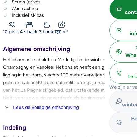
Sauna (privé)
Wasmachine
cont
Inclusief skipas
10 pers.
4
slaapk.
3 badk.
120
m²
in
Algemene omschrijving
What
Het charmante chalet du Merle ligt in de wintersportplaats
Champagny en Vanoise. Het chalet heeft een gunstige
ligging in het dorp, slechts 100 meter verwijderd van de
ter
piste en cabinelift! Deze cabinelift brengt je naar de pistes
We zijn er v
van het La Plagne skigebied, dat uitstekende mogelijkheden
biedt voor zowel de gevorderde als beginnende
winte
wintersporter.
Lees de volledige omschrijving
Be
Het centrum van Champagny en Vanoise ligt slechts 150
Indeling
meter van het chalet vandaan en heeft een uitgebreid
aanbod aan voorzieningen. Je vindt er o.a. een bakker,