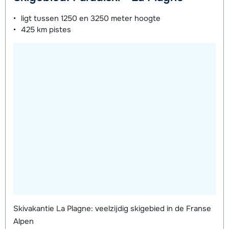
Mini Kid Ski's + Stokken (8 dagen)
afhankelijk
dagen)
van week
van week
ligt tussen
1250 en 3250 meter
hoogte
425 km
pistes
Mini Kid Schoenen (8 dagen)
afhankelijk
van week
Skivakantie La Plagne: veelzijdig skigebied in de Franse
Alpen