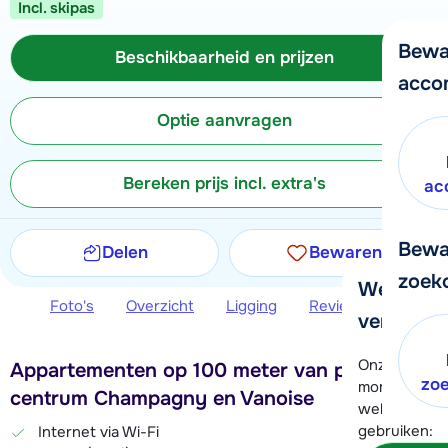
Incl. skipas
Bewa
Beschikbaarheid en prijzen
acco
Optie aanvragen
Bereken prijs incl. extra's
ac
Bewa
Delen
Bewaren
zoek
We helpe
Foto's
Overzicht
Ligging
Reviews
Beschi
verder!
Onze klanten
Appartementen op 100 meter van piste en
zo
moment hela
centrum Champagny en Vanoise
wel alvast d
gebruiken:
Internet via Wi-Fi