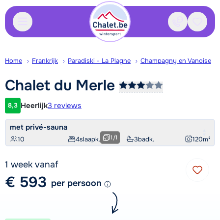
Contact
Bewaa
Home
Frankrijk
Paradiski - La Plagne
Champagny en Vanoise
Chalet du
Merle
Heerlijk
3 reviews
8,3
Klantwaardering
met privé-sauna
1
/
1
10
4
slaapk.
3
badk.
120
m²
1 week vanaf
€ 593
per persoon