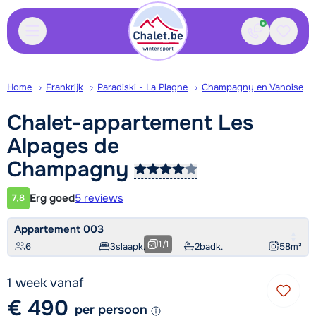
Contact
Bewaa
Home
Frankrijk
Paradiski - La Plagne
Champagny en Vanoise
Chalet-appartement Les
Alpages de
Champagny
Erg goed
5 reviews
7,8
Klantwaardering
Appartement 003
1
/
1
6
3
slaapk.
2
badk.
58
m²
1 week vanaf
€ 490
per persoon