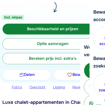
Bewa
Incl. skipas
acco
Beschikbaarheid en prijzen
Optie aanvragen
ac
We helpe
verder!
Bewa
Bereken prijs incl. extra's
zoek
Be
Delen
Bewaren
Foto's
Overzicht
Ligging
Reviews
Beschi
ter
zo
Luxe chalet-appartementen in Champagny