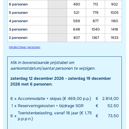
6 personen
490
713
902
5 personen
521
779
1005
4 personen
569
877
1160
3 personen
648
1040
1418
2 personen
807
1367
1933
minder/meer personen
Klik in bovenstaande prijstabel om
aankomstdatum/aantal personen te wijzigen.
zaterdag 12 december 2026 - zaterdag 19 december
2026 met 6 personen:
6
x
Accommodatie + skipas (€ 469,00 p.p.)
€
2.814,00
1
x
Reserveringskosten + bijdrage SGR
€
52,50
Toeristenbelasting, vanaf 18 jaar (€ 1,75
6
x
€
73,50
p.p.p.n.)