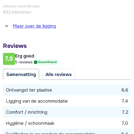
Broodjesservice is mogelijk via de receptie.
Afstand vanaf Brussel
932 kilometer
Afstand tot winkel(s)
Meer over de ligging
1000 - 1200 meter
Afstand tot restaurant of bar
Reviews
1000 - 1200 meter
Erg goed
7,8
Afstand tot piste
5 reviews
Geverifieerd
1000 meter
Samenvatting
Alle reviews
Afstand tot skilift
1000 meter
Ontvangst ter plaatse
6,6
Ligging van de accommodatie
7,4
Bekijk kaart
Comfort / inrichting
7,2
Hygiëne / schoonmaak
7,0