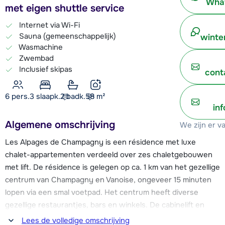
What
met eigen shuttle service
Internet via Wi-Fi
Sauna (gemeenschappelijk)
winte
Wasmachine
Zwembad
Inclusief skipas
cont
6 pers.
3
slaapk.
2 badk.
58
m²
in
Algemene omschrijving
We zijn er v
Les Alpages de Champagny is een résidence met luxe
chalet-appartementen verdeeld over zes chaletgebouwen
met lift. De résidence is gelegen op ca. 1 km van het gezellige
centrum van Champagny en Vanoise, ongeveer 15 minuten
lopen via een smal voetpad. Het centrum heeft diverse
gezellige restaurantjes, bars en winkels. De cabinelift en
skischool zijn op ongeveer 1 km gelegen, de résidence heeft
Lees de volledige omschrijving