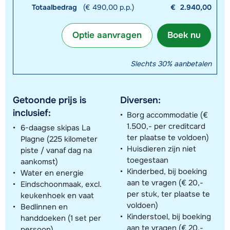
Totaalbedrag
(€ 490,00 p.p.)
€
2.940,00
Optie aanvragen
Boek nu
Slechts 30% aanbetalen
Getoonde prijs is
Diversen:
inclusief:
Borg accommodatie (€
1.500,- per creditcard
6-daagse skipas La
ter plaatse te voldoen)
Plagne (225 kilometer
Huisdieren zijn niet
piste / vanaf dag na
toegestaan
aankomst)
Kinderbed, bij boeking
Water en energie
aan te vragen (€ 20,-
Eindschoonmaak, excl.
per stuk, ter plaatse te
keukenhoek en vaat
voldoen)
Bedlinnen en
Kinderstoel, bij boeking
handdoeken (1 set per
aan te vragen (€ 20,-
persoon)