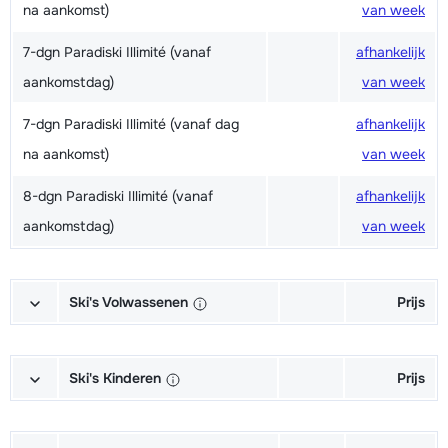
na aankomst)
van week
7-dgn Paradiski Illimité (vanaf
afhankelijk
aankomstdag)
van week
7-dgn Paradiski Illimité (vanaf dag
afhankelijk
na aankomst)
van week
8-dgn Paradiski Illimité (vanaf
afhankelijk
aankomstdag)
van week
Ski's Volwassenen
Prijs
Excellent (Excellence) Ski's +
afhankelijk
Schoenen + Stokken (6/7 dagen)
van week
Ski's Kinderen
Prijs
Excellent (Excellence) Ski's +
afhankelijk
Kampioen (Champion) Ski's +
afhankelijk