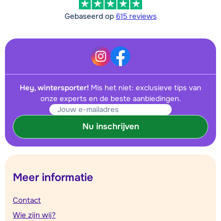
Gebaseerd op
615 reviews
Hey, wintersporter!
Mis het niet: exclusieve tips van
onze experts en de beste aanbiedingen.
Nu inschrijven
Meer informatie
Contact
Wie zijn wij?