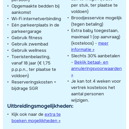
per stuk, ter plaatse te
Opgemaakte bedden bij
voldoen)
aankomst
Broodjesservice mogelijk
Wi-Fi internetverbinding
(tegen betaling)
Eén parkeerplaats in de
Extra baby toegestaan,
parkeergarage
maximaal 1 (op aanvraag)
Gebruik fitness
(kosteloos)
-
meer
Gebruik zwembad
informatie »
Gebruik wellness
Slechts 30% aanbetalen
Toeristenbelasting,
-
Bekijk betaal- en
vanaf 18 jaar (€ 1,75
annuleringsvoorwaarden
p.p.p.n., ter plaatse te
»
voldoen)
Je kan tot 4 weken voor
Reserveringskosten +
vertrek kosteloos het
bijdrage SGR
aantal personen
wijzigen.
Uitbreidingsmogelijkheden:
Kijk ook naar de
extra te
boeken mogelijkheden »