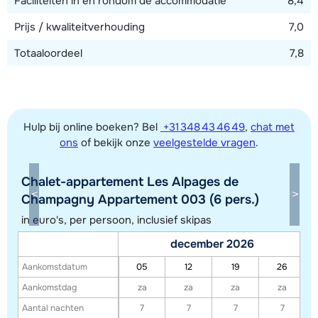
Faciliteiten in en rondom de accommodatie
8,4
Prijs / kwaliteitverhouding
7,0
Totaaloordeel
7,8
Hulp bij online boeken? Bel
+31 348 43 46 49
,
chat met
ons
of bekijk onze
veelgestelde vragen
.
Chalet-appartement Les Alpages de
Toon alle accommodaties in dit gebied
Champagny Appartement 003 (6 pers.)
Deze kaart geeft een indicatie van de ligging van onze accommodaties. De
in euro's, per persoon, inclusief skipas
exacte locatie kan enigszins afwijken.
december 2026
Aankomstdatum
05
12
19
26
Aankomstdag
za
za
za
za
Aantal nachten
7
7
7
7