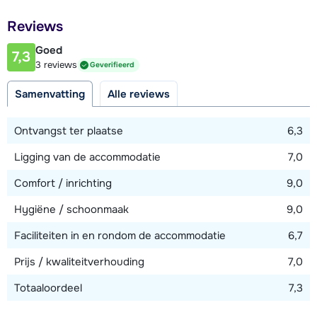
Afstand tot restaurant of bar
Reviews
1100 meter
Goed
7,3
Afstand tot piste
3 reviews
Geverifieerd
1500 meter
Samenvatting
Alle reviews
Afstand tot skilift
1500 meter
Ontvangst ter plaatse
6,3
Afstand tot skibushalte
Ligging van de accommodatie
7,0
25 meter
Comfort / inrichting
9,0
Hygiëne / schoonmaak
9,0
Bekijk kaart
Faciliteiten in en rondom de accommodatie
6,7
Prijs / kwaliteitverhouding
7,0
Totaaloordeel
7,3