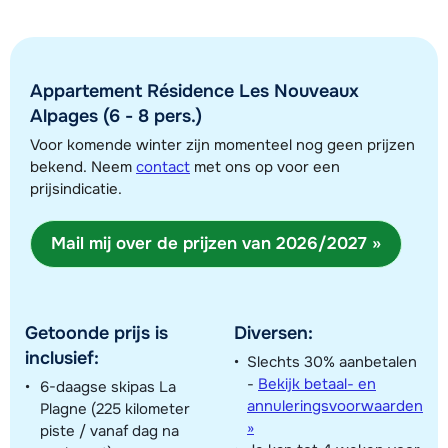
Appartement Résidence Les Nouveaux
Alpages (6 - 8 pers.)
Voor komende winter zijn momenteel nog geen prijzen
bekend. Neem
contact
met ons op voor een
prijsindicatie.
Toon alle accommodaties in dit gebied
Mail mij over de prijzen van 2026/2027 »
Deze kaart geeft een indicatie van de ligging van onze accommodaties. De
exacte locatie kan enigszins afwijken.
Getoonde prijs is
Diversen:
inclusief:
Slechts 30% aanbetalen
-
Bekijk betaal- en
6-daagse skipas La
annuleringsvoorwaarden
Plagne (225 kilometer
»
piste / vanaf dag na