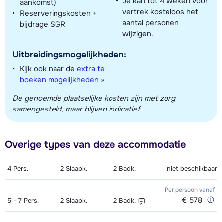
Je kan tot 4 weken voor
aankomst)
vertrek kosteloos het
Reserveringskosten +
aantal personen
bijdrage SGR
wijzigen.
Uitbreidingsmogelijkheden:
Kijk ook naar de
extra te
boeken mogelijkheden »
De genoemde plaatselijke kosten zijn met zorg
samengesteld, maar blijven indicatief.
Overige types van deze accommodatie
4
Pers.
2
Slaapk.
2
Badk.
niet beschikbaar
Per persoon
vanaf
€ 578
5 - 7
Pers.
2
Slaapk.
2
Badk.