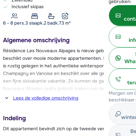
gebruiken:
Inclusief skipas
cont
6 - 8 pers.
3
slaapk.
2 badk.
73
m²
Algemene omschrijving
in
Résidence Les Nouveaux Alpages is nieuw gebouwd en
beschikt over mooie moderne appartementen. De résidence
What
is rustig gelegen in het authentieke wintersportdorp
Champagny en Vanoise en beschikt over alle gemakken voor
een fijne skivakantie vakantie. Zo kunnen de gasten van Les
ter
Nouveaux Alpages gratis gebruik maken van de wellness
Morgen om 0
ruimte in de naastgelegen résidence Les Alpages de
Lees de volledige omschrijving
beschikbaar:
Champagny. De wellness beschikt over een sauna,
stoombad, overdekt verwarmd zwembad en een
winte
Indeling
fitnessruimte.
Dit appartement bevindt zich op de tweede verdieping.
Be
De résidence ligt op ongeveer 1,5 km van de gondellift