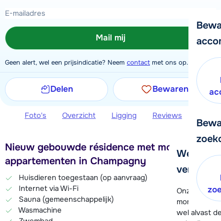
Bewa
Mail mij
acco
Geen alert, wel een prijsindicatie? Neem
contact
met ons op.
Delen
Bewaren
ac
Foto's
Overzicht
Ligging
Reviews
Extra 
Bewa
zoek
Nieuw gebouwde résidence met mooie
We helpe
appartementen in Champagny
verder!
Huisdieren toegestaan (op aanvraag)
Internet via Wi-Fi
zo
Onze klanten
Sauna (gemeenschappelijk)
moment hela
Wasmachine
wel alvast d
Zwembad