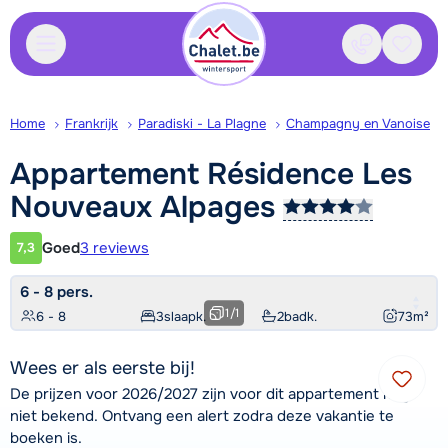
Contact
Bewaa
Home
Frankrijk
Paradiski - La Plagne
Champagny en Vanoise
Appartement Résidence Les
Nouveaux
Alpages
Goed
3 reviews
7,3
Klantwaardering
6 - 8 pers.
1
/
1
6 - 8
3
slaapk.
2
badk.
73
m²
Wees er als eerste bij!
De prijzen voor 2026/2027 zijn voor dit appartement nog
niet bekend. Ontvang een alert zodra deze vakantie te
boeken is.