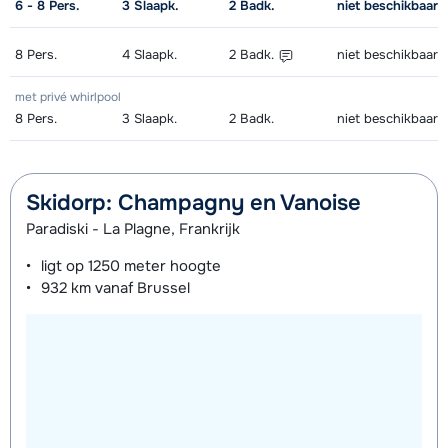
6 - 8
Pers.
3
Slaapk.
2
Badk.
niet beschikbaar
8
Pers.
4
Slaapk.
2
Badk.
niet beschikbaar
met privé whirlpool
8
Pers.
3
Slaapk.
2
Badk.
niet beschikbaar
Skidorp: Champagny en Vanoise
Paradiski - La Plagne, Frankrijk
ligt op
1250 meter
hoogte
932 km
vanaf Brussel