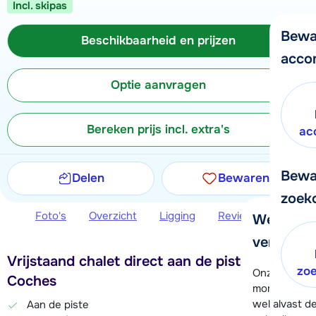
Incl. skipas
Bewa
Beschikbaarheid en prijzen
acco
Optie aanvragen
Bereken prijs incl. extra's
ac
Bewa
Delen
Bewaren
zoek
Foto's
Overzicht
Ligging
Reviews
Beschi
We helpe
verder!
Vrijstaand chalet direct aan de piste in Les
zo
Onze klanten
Coches
moment hela
wel alvast d
Aan de piste