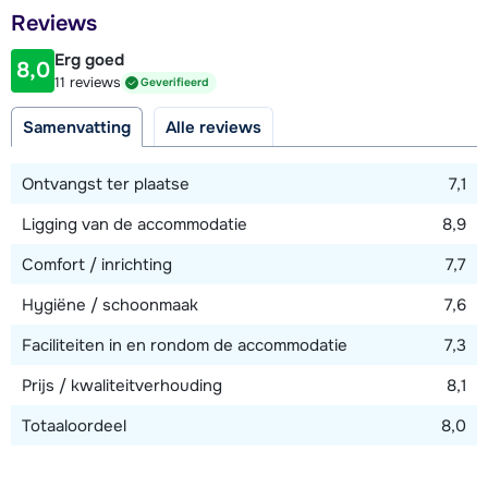
Afstand tot restaurant of bar
maximale toegestane bezetting 10 personen.
Reviews
800 meter
Erg goed
8,0
Afstand tot piste
11 reviews
Geverifieerd
25 meter
Samenvatting
Alle reviews
Afstand tot skilift
500 meter (Lac Noir - of via piste)
Ontvangst ter plaatse
7,1
Ligging van de accommodatie
8,9
Bekijk kaart
Comfort / inrichting
7,7
Hygiëne / schoonmaak
7,6
Faciliteiten in en rondom de accommodatie
7,3
Prijs / kwaliteitverhouding
8,1
Totaaloordeel
8,0