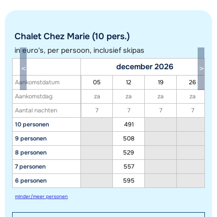
Chalet Chez Marie (10 pers.)
in euro's, per persoon, inclusief skipas
december 2026
Toon alle accommodaties in dit gebied
Aankomstdatum
05
12
19
26
Deze kaart geeft een indicatie van de ligging van onze accommodaties. De
Aankomstdag
za
za
za
za
exacte locatie kan enigszins afwijken.
Aantal nachten
7
7
7
7
10 personen
491
9 personen
508
8 personen
529
7 personen
557
6 personen
595
minder/meer personen