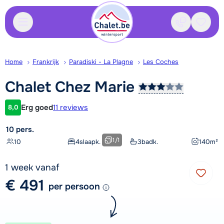
Contact
Bewaa
Home
Frankrijk
Paradiski - La Plagne
Les Coches
Chalet Chez
Marie
Erg goed
11 reviews
8,0
Klantwaardering
10 pers.
1
/
1
10
4
slaapk.
3
badk.
140
m²
1 week vanaf
€ 491
per persoon