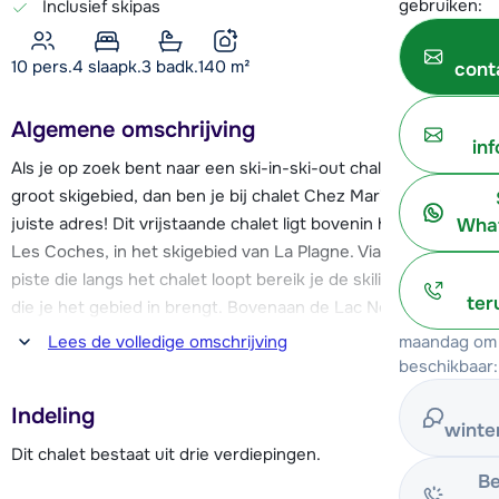
gebruiken:
Inclusief skipas
10 pers.
4
slaapk.
3 badk.
140
m²
cont
Algemene omschrijving
in
Als je op zoek bent naar een ski-in-ski-out chalet in een
groot skigebied, dan ben je bij chalet Chez Marie aan het
juiste adres! Dit vrijstaande chalet ligt bovenin het dorpje
What
Les Coches, in het skigebied van La Plagne. Via de rode
piste die langs het chalet loopt bereik je de skilift Lac Noir,
ter
die je het gebied in brengt. Bovenaan de Lac Noir skilift kun
je verder met de lift omhoog richting Belle Plagne, of kun je
maandag om 
Lees de volledige omschrijving
afdalen naar de Vanoise Express. Deze grote gondellift
beschikbaar:
verbindt het skigebied van La Plagne met dat van Les Arcs,
Indeling
die samen de skiregio Paradiski vormen met maar liefst 425
winte
km piste!
Dit chalet bestaat uit drie verdiepingen.
Be