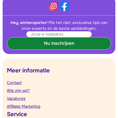
Hey, wintersporter!
Mis het niet: exclusieve tips van
onze experts en de beste aanbiedingen.
Nu inschrijven
Meer informatie
Contact
Wie zijn wij?
Vacatures
Affiliate Marketing
Service