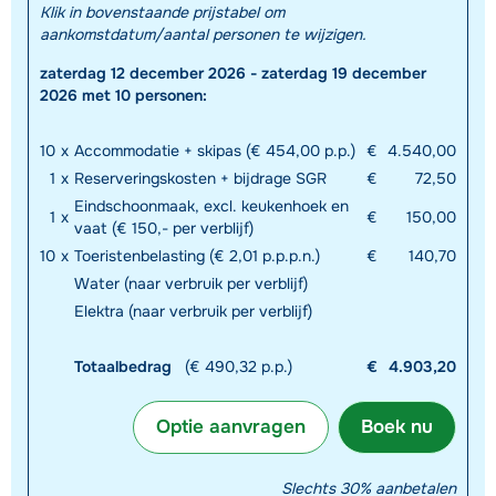
Klik in bovenstaande prijstabel om
aankomstdatum/aantal personen te wijzigen.
zaterdag 12 december 2026 - zaterdag 19 december
2026 met 10 personen:
10
x
Accommodatie + skipas (€ 454,00 p.p.)
€
4.540,00
1
x
Reserveringskosten + bijdrage SGR
€
72,50
Eindschoonmaak, excl. keukenhoek en
1
x
€
150,00
vaat (€ 150,- per verblijf)
10
x
Toeristenbelasting (€ 2,01 p.p.p.n.)
€
140,70
Water (naar verbruik per verblijf)
Elektra (naar verbruik per verblijf)
Totaalbedrag
(€ 490,32 p.p.)
€
4.903,20
Optie aanvragen
Boek nu
Slechts 30% aanbetalen