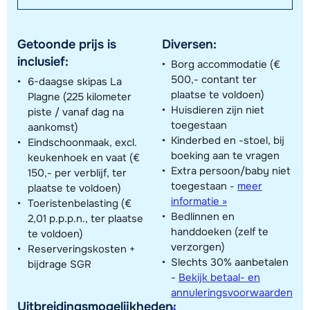
Getoonde prijs is
Diversen:
inclusief:
Borg accommodatie (€
500,- contant ter
6-daagse skipas La
plaatse te voldoen)
Plagne (225 kilometer
Huisdieren zijn niet
piste / vanaf dag na
toegestaan
aankomst)
Kinderbed en -stoel, bij
Eindschoonmaak, excl.
boeking aan te vragen
keukenhoek en vaat (€
Extra persoon/baby niet
150,- per verblijf, ter
toegestaan
-
meer
plaatse te voldoen)
informatie »
Toeristenbelasting (€
Bedlinnen en
2,01 p.p.p.n., ter plaatse
handdoeken (zelf te
te voldoen)
verzorgen)
Reserveringskosten +
Slechts 30% aanbetalen
bijdrage SGR
-
Bekijk betaal- en
annuleringsvoorwaarden
Uitbreidingsmogelijkheden:
»